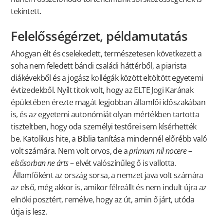
tekintett.
Felelősségérzet, példamutatás
Ahogyan élt és cselekedett, természetesen következett a
soha nem feledett bándi családi háttérből, a piarista
diákévekből és a jogász kollégák között eltöltött egyetemi
évtizedekből. Nyílt titok volt, hogy az ELTE Jogi Karának
épületében érezte magát legjobban államfői időszakában
is, és az egyetemi autonómiát olyan mértékben tartotta
tiszteltben, hogy oda személyi testőrei sem kísérhették
be. Katolikus hite, a Biblia tanítása mindennél előrébb való
volt számára. Nem volt orvos, de a
primum nil nocere –
elsősorban ne árts
– elvét valószínűleg ő is vallotta.
Államfőként az ország sorsa, a nemzet java volt számára
az első, még akkor is, amikor félreállt és nem indult újra az
elnöki posztért, remélve, hogy az út, amin ő járt, utóda
útja is lesz.