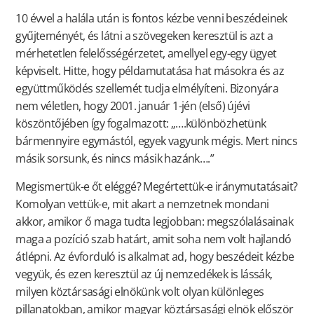
10 évvel a halála után is fontos kézbe venni beszédeinek
gyűjteményét, és látni a szövegeken keresztül is azt a
mérhetetlen felelősségérzetet, amellyel egy-egy ügyet
képviselt. Hitte, hogy példamutatása hat másokra és az
együttműködés szellemét tudja elmélyíteni. Bizonyára
nem véletlen, hogy 2001. január 1-jén (első) újévi
köszöntőjében így fogalmazott: „….különbözhetünk
bármennyire egymástól, egyek vagyunk mégis. Mert nincs
másik sorsunk, és nincs másik hazánk….”
Megismertük-e őt eléggé? Megértettük-e iránymutatásait?
Komolyan vettük-e, mit akart a nemzetnek mondani
akkor, amikor ő maga tudta legjobban: megszólalásainak
maga a pozíció szab határt, amit soha nem volt hajlandó
átlépni. Az évforduló is alkalmat ad, hogy beszédeit kézbe
vegyük, és ezen keresztül az új nemzedékek is lássák,
milyen köztársasági elnökünk volt olyan különleges
pillanatokban, amikor magyar köztársasági elnök először