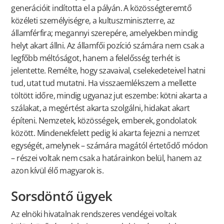
generációit indította el a pályán. A közösségteremtő
közéleti személyiségre, a kultuszminiszterre, az
államférfira; megannyi szerepére, amelyekben mindig
helyt akart állni. Az államfői pozíció számára nem csak a
legfőbb méltóságot, hanem a felelősség terhét is
jelentette. Remélte, hogy szavaival, cselekedeteivel hatni
tud, utat tud mutatni. Ha visszaemlékszem a mellette
töltött időre, mindig ugyanaz jut eszembe: kötni akarta a
szálakat, a megértést akarta szolgálni, hidakat akart
építeni. Nemzetek, közösségek, emberek, gondolatok
között. Mindenekfelett pedig ki akarta fejezni a nemzet
egységét, amelynek – számára magától értetődő módon
– részei voltak nem csak a határainkon belül, hanem az
azon kívül élő magyarok is.
Sorsdöntő ügyek
Az elnöki hivatalnak rendszeres vendégei voltak