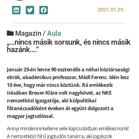
2021.01.29.
Magazin /
Aula
„…nincs másik sorsunk, és nincs másik
hazánk….”
Január 29-én lenne 90 esztendős a néhai köztársasági
elnök, akadémikus professzor, Mádl Ferenc. Idén lesz
10 éve, hogy már nincs köztünk. Rá emlékezik
írásában Breuer Klára volt nagykövet, az NKE
nemzetközi igazgatója, aki külpolitikai
főtanácsadóként éveken át együtt dolgozott a
magyar jogtudóssal.
Annyi mindenre kellene vele kapcsolatban emlékeznünk!
A nemzetközi hírű jogtudós tanárra, aki jogászok