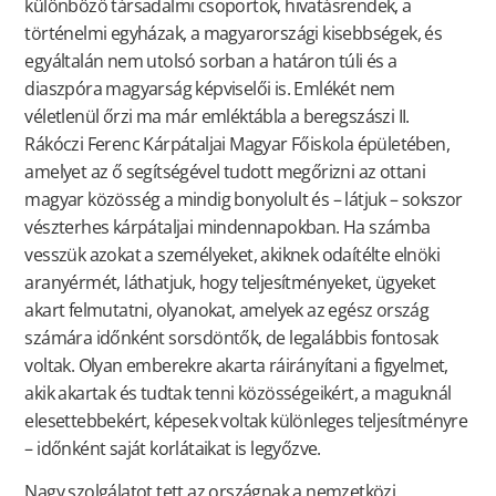
különböző társadalmi csoportok, hivatásrendek, a
történelmi egyházak, a magyarországi kisebbségek, és
egyáltalán nem utolsó sorban a határon túli és a
diaszpóra magyarság képviselői is. Emlékét nem
véletlenül őrzi ma már emléktábla a beregszászi II.
Rákóczi Ferenc Kárpátaljai Magyar Főiskola épületében,
amelyet az ő segítségével tudott megőrizni az ottani
magyar közösség a mindig bonyolult és – látjuk – sokszor
vészterhes kárpátaljai mindennapokban. Ha számba
vesszük azokat a személyeket, akiknek odaítélte elnöki
aranyérmét, láthatjuk, hogy teljesítményeket, ügyeket
akart felmutatni, olyanokat, amelyek az egész ország
számára időnként sorsdöntők, de legalábbis fontosak
voltak. Olyan emberekre akarta ráirányítani a figyelmet,
akik akartak és tudtak tenni közösségeikért, a maguknál
elesettebbekért, képesek voltak különleges teljesítményre
– időnként saját korlátaikat is legyőzve.
Nagy szolgálatot tett az országnak a nemzetközi