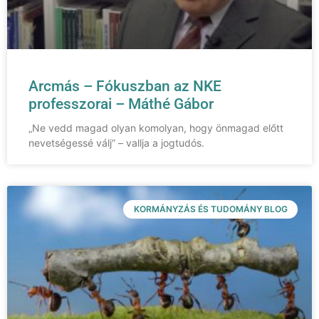
Arcmás – Fókuszban az NKE
professzorai – Máthé Gábor
„Ne vedd magad olyan komolyan, hogy önmagad előtt
nevetségessé válj” – vallja a jogtudós.
KORMÁNYZÁS ÉS TUDOMÁNY BLOG