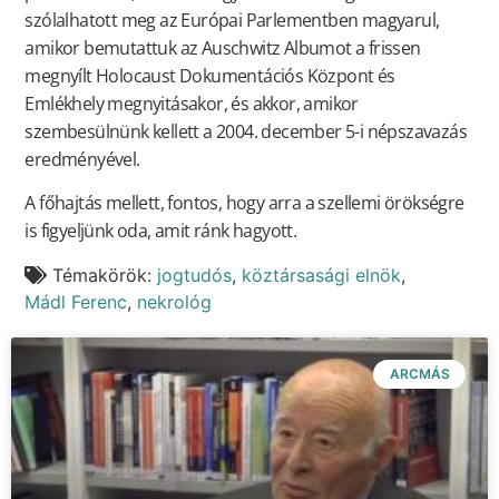
szólalhatott meg az Európai Parlementben magyarul,
amikor bemutattuk az Auschwitz Albumot a frissen
megnyílt Holocaust Dokumentációs Központ és
Emlékhely megnyitásakor, és akkor, amikor
szembesülnünk kellett a 2004. december 5-i népszavazás
eredményével.
A főhajtás mellett, fontos, hogy arra a szellemi örökségre
is figyeljünk oda, amit ránk hagyott.
Témakörök:
jogtudós
,
köztársasági elnök
,
Mádl Ferenc
,
nekrológ
ARCMÁS