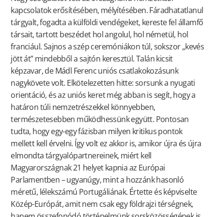
kapcsolatok erősítésében, mélyítésében. Fáradhatatlanul
tárgyalt, fogadta a külföldi vendégeket, kereste fel államfő
társait, tartott beszédet hol angolul, hol németül, hol
franciául. Sajnos a szép ceremóniákon túl, sokszor „kevés
jött át” mindebből a sajtón keresztül. Talán kicsit
képzavar, de Mádl Ferenc uniós csatlakokozásunk
nagykövete volt. Elkötelezetten hitte: sorsunk a nyugati
orientáció, és az uniós keret még abban is segít, hogy a
határon túli nemzetrészekkel könnyebben,
természetesebben működhessünk együtt. Pontosan
tudta, hogy egy-egy fázisban milyen kritikus pontok
mellett kell érvelni. Így volt ez akkor is, amikor újra és újra
elmondta tárgyalópartnereinek, miért kell
Magyarországnak 21 helyet kapnia az Európai
Parlamentben – ugyanúgy, mint a hozzánk hasonló
méretű, lélekszámú Portugáliának. Értette és képviselte
Közép-Európát, amit nem csak egy földrajzi térségnek,
hanem összefonódó történelmünk sorsközösségének is