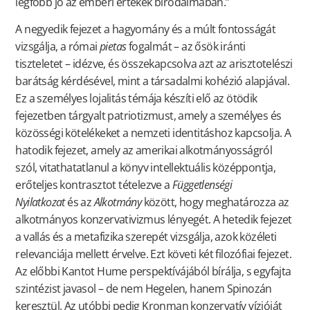
legfőbb jó az emberi értékek birodalmában.”
A negyedik fejezet a hagyomány és a múlt fontosságát
vizsgálja, a római
pietas
fogalmát – az ősök iránti
tiszteletet – idézve, és összekapcsolva azt az arisztotelészi
barátság kérdésével, mint a társadalmi kohézió alapjával.
Ez a személyes lojalitás témája készíti elő az ötödik
fejezetben tárgyalt patriotizmust, amely a személyes és
közösségi kötelékeket a nemzeti identitáshoz kapcsolja. A
hatodik fejezet, amely az amerikai alkotmányosságról
szól, vitathatatlanul a könyv intellektuális középpontja,
erőteljes kontrasztot tételezve a
Függetlenségi
Nyilatkozat
és az
Alkotmány
között, hogy meghatározza az
alkotmányos konzervativizmus lényegét. A hetedik fejezet
a vallás és a metafizika szerepét vizsgálja, azok közéleti
relevanciája mellett érvelve. Ezt követi két filozófiai fejezet.
Az előbbi Kantot Hume perspektívájából bírálja, s egyfajta
szintézist javasol – de nem Hegelen, hanem Spinozán
keresztül. Az utóbbi pedig Kronman konzervatív vízióját