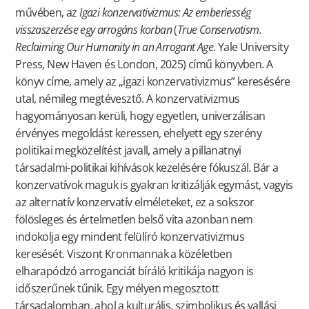
művében, az
Igazi konzervativizmus: Az emberiesség
visszaszerzése egy arrogáns korban
(
True Conservatism.
Reclaiming Our Humanity in an Arrogant Age
. Yale University
Press, New Haven és London, 2025) című könyvben. A
könyv címe, amely az „igazi konzervativizmus” keresésére
utal, némileg megtévesztő. A konzervativizmus
hagyományosan kerüli, hogy egyetlen, univerzálisan
érvényes megoldást keressen, ehelyett egy szerény
politikai megközelítést javall, amely a pillanatnyi
társadalmi-politikai kihívások kezelésére fókuszál. Bár a
konzervatívok maguk is gyakran kritizálják egymást, vagyis
az alternatív konzervatív elméleteket, ez a sokszor
fölösleges és értelmetlen belső vita azonban nem
indokolja egy mindent felülíró konzervativizmus
keresését. Viszont Kronmannak a közéletben
elharapódzó arroganciát bíráló kritikája nagyon is
időszerűnek tűnik. Egy mélyen megosztott
társadalomban, ahol a kulturális, szimbolikus és vallási