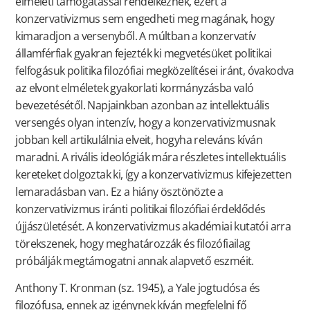
elméleti támogatással rendelkeznek, ezért a
konzervativizmus sem engedheti meg magának, hogy
kimaradjon a versenyből. A múltban a konzervatív
államférfiak gyakran fejezték ki megvetésüket politikai
felfogásuk politika filozófiai megközelítései iránt, óvakodva
az elvont elméletek gyakorlati kormányzásba való
bevezetésétől. Napjainkban azonban az intellektuális
versengés olyan intenzív, hogy a konzervativizmusnak
jobban kell artikulálnia elveit, hogyha releváns kíván
maradni. A rivális ideológiák mára részletes intellektuális
kereteket dolgoztak ki, így a konzervativizmus kifejezetten
lemaradásban van. Ez a hiány ösztönözte a
konzervativizmus iránti politikai filozófiai érdeklődés
újjászületését. A konzervativizmus akadémiai kutatói arra
törekszenek, hogy meghatározzák és filozófiailag
próbálják megtámogatni annak alapvető eszméit.
Anthony T. Kronman (sz. 1945), a Yale jogtudósa és
filozófusa, ennek az igénynek kíván megfelelni fő