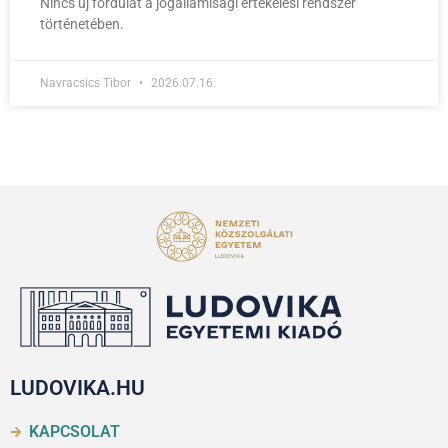
Nincs új fordulat a jogállamisági értékelési rendszer
történetében.
Navracsics Tibor
2026.07.16.
LUDOVIKA.HU
KAPCSOLAT