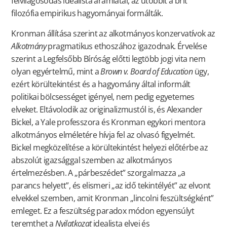
felvilágosodás idealista áramlatai, az utóbbit a brit
filozófia empirikus hagyományai formálták.
Kronman állítása szerint az alkotmányos konzervatívok az
Alkotmány
pragmatikus ethoszához igazodnak. Érvelése
szerint a Legfelsőbb Bíróság előtti legtöbb jogi vita nem
olyan egyértelmű, mint a
Brown v. Board of Education
ügy,
ezért körültekintést és a hagyomány által informált
politikai bölcsességet igényel, nem pedig egyetemes
elveket. Eltávolodik az originalizmustól is, és Alexander
Bickel, a Yale professzora és Kronman egykori mentora
alkotmányos elméletére hívja fel az olvasó figyelmét.
Bickel megközelítése a körültekintést helyezi előtérbe az
abszolút igazsággal szemben az alkotmányos
értelmezésben. A „párbeszédet” szorgalmazza „a
parancs helyett”, és elismeri „az idő tekintélyét” az elvont
elvekkel szemben, amit Kronman „lincolni feszültségként”
emleget. Ez a feszültség paradox módon egyensúlyt
teremthet a
Nyilatkozat
idealista elvei és