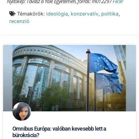
Nyitókép: Tavasz a Yale Egyetemen, forrás: m01229 /
Flickr
Témakörök:
ideológia
,
konzervatív
,
politika
,
recenzió
Omnibus Európa: valóban kevesebb lett a
bürokrácia?