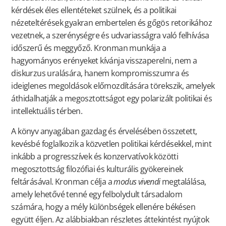
kérdések éles ellentéteket szülnek, és a politikai
nézeteltérések gyakran embertelen és gőgös retorikához
vezetnek, a szerénységre és udvariasságra való felhívása
időszerű és meggyőző. Kronman munkája a
hagyományos erényeket kívánja visszaperelni, nem a
diskurzus uralására, hanem kompromisszumra és
ideiglenes megoldások előmozdítására törekszik, amelyek
áthidalhatják a megosztottságot egy polarizált politikai és
intellektuális térben.
A könyv anyagában gazdag és érvelésében összetett,
kevésbé foglalkozik a közvetlen politikai kérdésekkel, mint
inkább a progresszívek és konzervatívok közötti
megosztottság filozófiai és kulturális gyökereinek
feltárásával. Kronman célja a
modus vivendi
megtalálása,
amely lehetővé tenné egy felbolydult társadalom
számára, hogy a mély különbségek ellenére békésen
együtt éljen. Az alábbiakban részletes áttekintést nyújtok