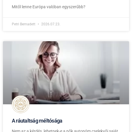
Mitől lenne Európa valóban egyszerűbb?
Petri Bernadett
2026.07.23.
A ráutaltság méltósága
Nem az a kérdés, lehetnek-e a nők autonóm cselekvői saját