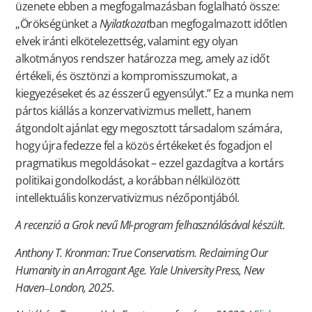
üzenete ebben a megfogalmazásban foglalható össze:
„Örökségünket a
Nyilatkozat
ban megfogalmazott időtlen
elvek iránti elkötelezettség, valamint egy olyan
alkotmányos rendszer határozza meg, amely az időt
értékeli, és ösztönzi a kompromisszumokat, a
kiegyezéseket és az ésszerű egyensúlyt.” Ez a munka nem
pártos kiállás a konzervativizmus mellett, hanem
átgondolt ajánlat egy megosztott társadalom számára,
hogy újra fedezze fel a közös értékeket és fogadjon el
pragmatikus megoldásokat – ezzel gazdagítva a kortárs
politikai gondolkodást, a korábban nélkülözött
intellektuális konzervativizmus nézőpontjából.
A recenzió a Grok nevű MI-program felhasználásával készült.
Anthony T. Kronman: True Conservatism. Reclaiming Our
Humanity in an Arrogant Age. Yale University Press, New
Haven‒London, 2025.