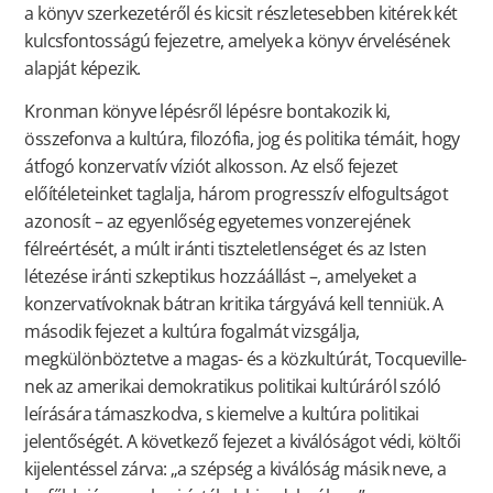
a könyv szerkezetéről és kicsit részletesebben kitérek két
kulcsfontosságú fejezetre, amelyek a könyv érvelésének
alapját képezik.
Kronman könyve lépésről lépésre bontakozik ki,
összefonva a kultúra, filozófia, jog és politika témáit, hogy
átfogó konzervatív víziót alkosson. Az első fejezet
előítéleteinket taglalja, három progresszív elfogultságot
azonosít – az egyenlőség egyetemes vonzerejének
félreértését, a múlt iránti tiszteletlenséget és az Isten
létezése iránti szkeptikus hozzáállást –, amelyeket a
konzervatívoknak bátran kritika tárgyává kell tenniük. A
második fejezet a kultúra fogalmát vizsgálja,
megkülönböztetve a magas- és a közkultúrát, Tocqueville-
nek az amerikai demokratikus politikai kultúráról szóló
leírására támaszkodva, s kiemelve a kultúra politikai
jelentőségét. A következő fejezet a kiválóságot védi, költői
kijelentéssel zárva: „a szépség a kiválóság másik neve, a