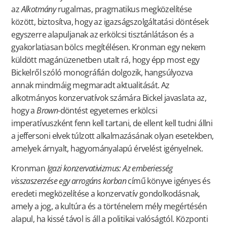
az
Alkotmány
rugalmas, pragmatikus megközelítése
között, biztosítva, hogy az igazságszolgáltatási döntések
egyszerre alapuljanak az erkölcsi tisztánlátáson és a
gyakorlatiasan bölcs megítélésen. Kronman egy nekem
küldött magánüzenetben utalt rá, hogy épp most egy
Bickelről szóló monográfián dolgozik, hangsúlyozva
annak mindmáig megmaradt aktualitását. Az
alkotmányos konzervatívok számára Bickel javaslata az,
hogy a
Brown
-döntést egyetemes erkölcsi
imperatívuszként fenn kell tartani, de ellent kell tudni állni
a jeffersoni elvek túlzott alkalmazásának olyan esetekben,
amelyek árnyalt, hagyományalapú érvelést igényelnek.
Kronman
Igazi konzervativizmus: Az emberiesség
visszaszerzése egy arrogáns korban
című könyve igényes és
eredeti megközelítése a konzervatív gondolkodásnak,
amely a jog, a kultúra és a történelem mély megértésén
alapul, ha kissé távol is áll a politikai valóságtól. Központi