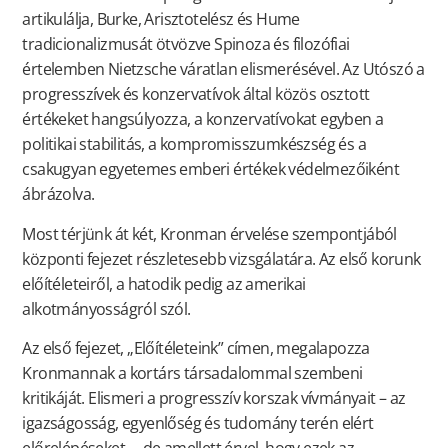
artikulálja, Burke, Arisztotelész és Hume
tradicionalizmusát ötvözve Spinoza és filozófiai
értelemben Nietzsche váratlan elismerésével. Az Utószó a
progresszívek és konzervatívok által közös osztott
értékeket hangsúlyozza, a konzervatívokat egyben a
politikai stabilitás, a kompromisszumkészség és a
csakugyan egyetemes emberi értékek védelmezőiként
ábrázolva.
Most térjünk át két, Kronman érvelése szempontjából
központi fejezet részletesebb vizsgálatára. Az első korunk
előítéleteiről, a hatodik pedig az amerikai
alkotmányosságról szól.
Az első fejezet, „Előítéleteink” címen, megalapozza
Kronmannak a kortárs társadalommal szembeni
kritikáját. Elismeri a progresszív korszak vívmányait – az
igazságosság, egyenlőség és tudomány terén elért