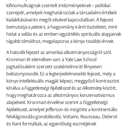
kifinomultságnak szentelt intézményeknek – politikai
szerepét, amelyek meghatározóak a társadalmi értékek
kialakításával és megőrzésével kapcsolatban. A fejezet
bemutatja a
pietas
-t, a hagyomány iránti tiszteletet, mint
hidat a vallás és az emberi együttélés spirituális alapjainak
tágabb témáihoz, megalapozva a könyv további érveit.
A hatodik fejezet az amerikai alkotmányosságról szól.
Kronman itt elemében van: a Yale Law School
jogtudósaként szerzett szakértelme itt fényesen
bebizonyosodik. Ez a legterjedelmesebb fejezet, mely a
könyv intellektuális magját képezi, meggyőző kontrasztot
kínálva a
Függetlenségi Nyilatkozat
és az
Alkotmány
között,
hogy meghatározza az alkotmányos konzervativizmus
alapelveit. Kronman érvelése szerint a
Függetlenségi
Nyilatkozat
, amelyet Jefferson és mögötte a kontinentális
felvilágosodás gondolkodói, Voltaire, Rousseau, Diderot
és Kant formáltak, az egyenlőség eszméjének