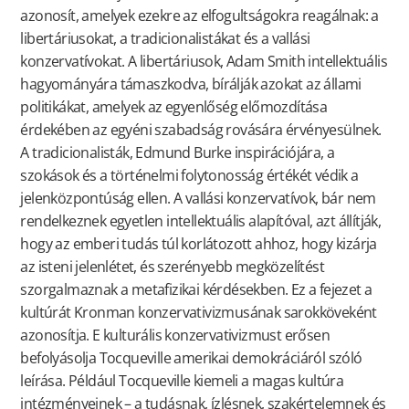
azonosít, amelyek ezekre az elfogultságokra reagálnak: a
libertáriusokat, a tradicionalistákat és a vallási
konzervatívokat. A libertáriusok, Adam Smith intellektuális
hagyományára támaszkodva, bírálják azokat az állami
politikákat, amelyek az egyenlőség előmozdítása
érdekében az egyéni szabadság rovására érvényesülnek.
A tradicionalisták, Edmund Burke inspirációjára, a
szokások és a történelmi folytonosság értékét védik a
jelenközpontúság ellen. A vallási konzervatívok, bár nem
rendelkeznek egyetlen intellektuális alapítóval, azt állítják,
hogy az emberi tudás túl korlátozott ahhoz, hogy kizárja
az isteni jelenlétet, és szerényebb megközelítést
szorgalmaznak a metafizikai kérdésekben. Ez a fejezet a
kultúrát Kronman konzervativizmusának sarokköveként
azonosítja. E kulturális konzervativizmust erősen
befolyásolja Tocqueville amerikai demokráciáról szóló
leírása. Például Tocqueville kiemeli a magas kultúra
intézményeinek – a tudásnak, ízlésnek, szakértelemnek és