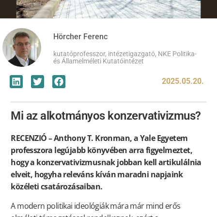
Hörcher Ferenc
kutatóprofesszor, intézetigazgató, NKE Politika-
és Államelméleti Kutatóintézet
2025.05.20.
Mi az alkotmányos konzervativizmus?
RECENZIÓ – Anthony T. Kronman, a Yale Egyetem
professzora legújabb könyvében arra figyelmeztet,
hogy a konzervativizmusnak jobban kell artikulálnia
elveit, hogyha releváns kíván maradni napjaink
közéleti csatározásaiban.
A modern politikai ideológiák mára már mind erős