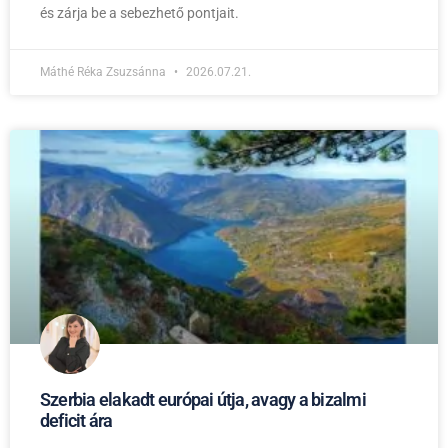
és zárja be a sebezhető pontjait.
Máthé Réka Zsuzsánna
2026.07.21.
Szerbia elakadt európai útja, avagy a bizalmi
deficit ára