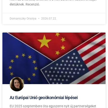
életüknek. Recenzió.
Domaniczky Orsolya
2026.07.22.
Az Európai Unió geoökonómiai lépései
EU 2025 szeptembere óta egyszerre nyit új partnerségeket