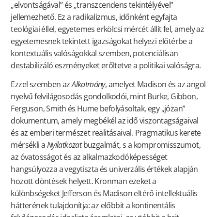
„elvontságával” és „transzcendens tekintélyével”
jellemezhető. Ez a radikalizmus, időnként egyfajta
teológiai éllel, egyetemes erkölcsi mércét állít fel, amely az
egyetemesnek tekintett igazságokat helyezi előtérbe a
kontextuális valóságokkal szemben, potenciálisan
destabilizáló eszményeket erőltetve a politikai valóságra.
Ezzel szemben az
Alkotmány
, amelyet Madison és az angol
nyelvű felvilágosodás gondolkodói, mint Burke, Gibbon,
Ferguson, Smith és Hume befolyásoltak, egy „józan”
dokumentum, amely megbékél az idő viszontagságaival
és az emberi természet realitásaival. Pragmatikus kerete
mérsékli a
Nyilatkozat
buzgalmát, s a kompromisszumot,
az óvatosságot és az alkalmazkodóképességet
hangsúlyozza a vegytiszta és univerzális értékek alapján
hozott döntések helyett. Kronman ezeket a
különbségeket Jefferson és Madison eltérő intellektuális
hátterének tulajdonítja: az előbbit a kontinentális