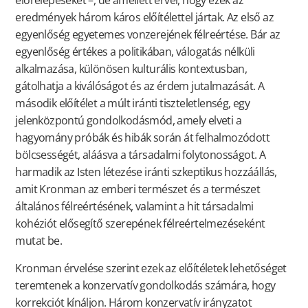
előrelépéseket –, de amellett érvel, hogy ezek az
eredmények három káros előítélettel jártak. Az első az
egyenlőség egyetemes vonzerejének félreértése. Bár az
egyenlőség értékes a politikában, válogatás nélküli
alkalmazása, különösen kulturális kontextusban,
gátolhatja a kiválóságot és az érdem jutalmazását. A
második előítélet a múlt iránti tiszteletlenség, egy
jelenközpontú gondolkodásmód, amely elveti a
hagyomány próbák és hibák során át felhalmozódott
bölcsességét, aláásva a társadalmi folytonosságot. A
harmadik az Isten létezése iránti szkeptikus hozzáállás,
amit Kronman az emberi természet és a természet
általános félreértésének, valamint a hit társadalmi
kohéziót elősegítő szerepének félreértelmezéseként
mutat be.
Kronman érvelése szerint ezek az előítéletek lehetőséget
teremtenek a konzervatív gondolkodás számára, hogy
korrekciót kínáljon. Három konzervatív irányzatot