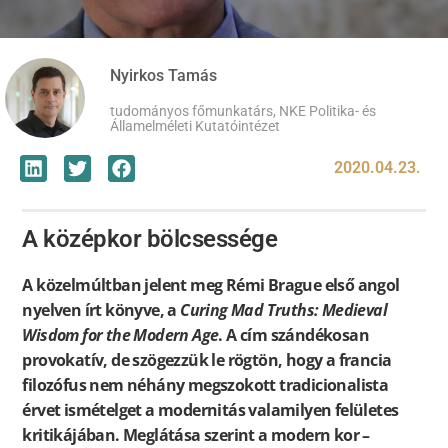
Nyirkos Tamás
tudományos főmunkatárs, NKE Politika- és
Államelméleti Kutatóintézet
2020.04.23.
A középkor bölcsessége
A közelmúltban jelent meg Rémi Brague első angol
nyelven írt könyve, a
Curing Mad Truths: Medieval
Wisdom for the Modern Age
. A cím szándékosan
provokatív, de szögezzük le rögtön, hogy a francia
filozófus nem néhány megszokott tradicionalista
érvet ismételget a modernitás valamilyen felületes
kritikájában. Meglátása szerint a modern kor –