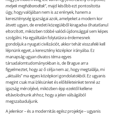
melyek megháborodtak”
, majd később ezt pontosította
úgy, hogy valójában nem is az erények, hanem a
kereszténység igazságai azok, amelyeket a modern kor
átvett ugyan, de eredeti közegükből kiragadva óhatatlanul
eltorzított, miközben többé valódi újdonsággal sem képes
szolgálni. Ha egyáltalán folytatásra érdemesnek
gondoljuk a nyugati civilizációt, akkor tehát visszafelé kell
lépnünk egyet, a keresztény középkor irányába. Ez
manapság ugyan divatos téma egyes
társadalomtudományokban is, de Brague arra
figyelmeztet, hogy az ő célja nem az, hogy megtalálja, mi
„aktuális” ma egyes középkori gondolatokból. Ez ugyanis
megint csak mai ízlésünket és előítéleteinket tenné az
igazság mércéjévé, miközben épp ezektől kellene
eltávolodnunk ahhoz, hogy a jelen válságából
megszabaduljunk.
A jelenkor – és a modernitás egész projektje – ugyanis