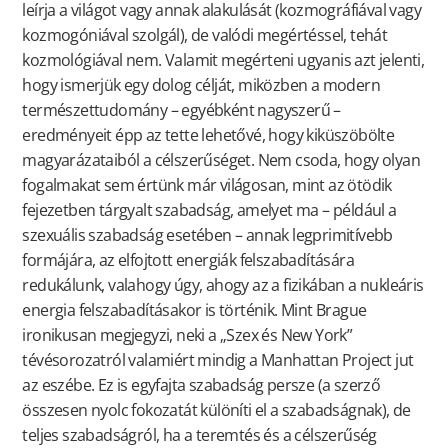
leírja a világot vagy annak alakulását (kozmográfiával vagy
kozmogóniával szolgál), de valódi megértéssel, tehát
kozmológiával nem. Valamit megérteni ugyanis azt jelenti,
hogy ismerjük egy dolog célját, miközben a modern
természettudomány – egyébként nagyszerű –
eredményeit épp az tette lehetővé, hogy kiküszöbölte
magyarázataiból a célszerűséget. Nem csoda, hogy olyan
fogalmakat sem értünk már világosan, mint az ötödik
fejezetben tárgyalt szabadság, amelyet ma – például a
szexuális szabadság esetében – annak legprimitívebb
formájára, az elfojtott energiák felszabadítására
redukálunk, valahogy úgy, ahogy az a fizikában a nukleáris
energia felszabadításakor is történik. Mint Brague
ironikusan megjegyzi, neki a „Szex és New York”
tévésorozatról valamiért mindig a Manhattan Project jut
az eszébe. Ez is egyfajta szabadság persze (a szerző
összesen nyolc fokozatát különíti el a szabadságnak), de
teljes szabadságról, ha a teremtés és a célszerűség