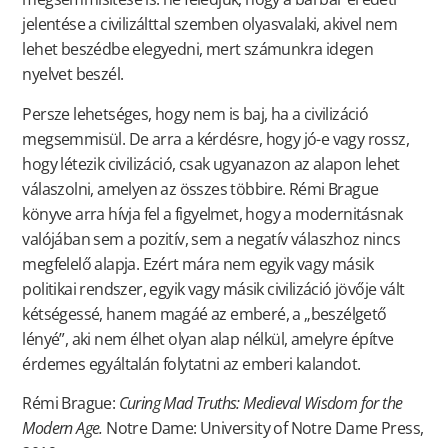
jelentése a civilizálttal szemben olyasvalaki, akivel nem
lehet beszédbe elegyedni, mert számunkra idegen
nyelvet beszél.
Persze lehetséges, hogy nem is baj, ha a civilizáció
megsemmisül. De arra a kérdésre, hogy jó-e vagy rossz,
hogy létezik civilizáció, csak ugyanazon az alapon lehet
válaszolni, amelyen az összes többire. Rémi Brague
könyve arra hívja fel a figyelmet, hogy a modernitásnak
valójában sem a pozitív, sem a negatív válaszhoz nincs
megfelelő alapja. Ezért mára nem egyik vagy másik
politikai rendszer, egyik vagy másik civilizáció jövője vált
kétségessé, hanem magáé az emberé, a „beszélgető
lényé”, aki nem élhet olyan alap nélkül, amelyre építve
érdemes egyáltalán folytatni az emberi kalandot.
Rémi Brague:
Curing Mad Truths: Medieval Wisdom for the
Modern Age.
Notre Dame: University of Notre Dame Press,