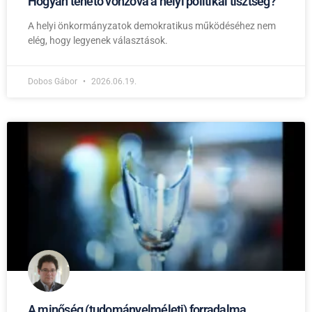
Hogyan tehető vonzóvá a helyi politikai tisztség?
A helyi önkormányzatok demokratikus működéséhez nem
elég, hogy legyenek választások.
Dobos Gábor
2026.06.19.
A minőség (tudományelméleti) forradalma