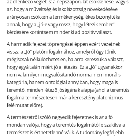
az ellenkező véglet is: a népszaporulat csökkenése, vagyis
az, hogy a műveltség és iskolázottság növekedésével
arányosan csökken a termékenység, ékes bizonyítéka
annak, hogy a „jó-e vagy rossz, hogy létezik ember”
kérdésére korántsem mindenki ad pozitív választ.
A harmadik fejezet töprengései éppen ezért vezetnek
vissza a „Jó” platóni fogalmához, amelyről úgy tűnik,
mégiscsak nélkülözhetetlen, ha arra keressük a választ,
hogy egyáltalán miért jó a létezés. Ez a „Jó” ugyanakkor
nem valamilyen megvalósítandó norma, nem morális
kategória, hanem ontológiai annyiban, hogy maga is
teremtő, minden létező jóságának alapja (ahol a teremtés
fogalma természetesen már a keresztény platonizmus
felé mutat előre).
A természetről szóló negyedik fejezetnek is az a fő
mondanivalója, hogy a teremtés fogalmától elszakítva a
természet is érthetetlenné válik. A tudomány legfeljebb