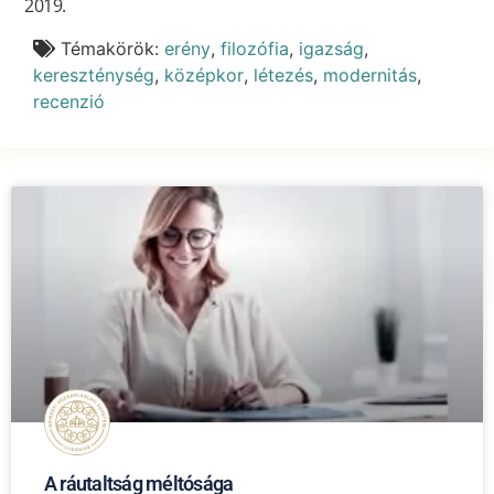
2019.
Témakörök:
erény
,
filozófia
,
igazság
,
kereszténység
,
középkor
,
létezés
,
modernitás
,
recenzió
A ráutaltság méltósága