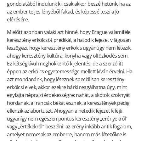
gondolatából indulunk ki, csak akkor beszélhetünk, ha az
az ember teljes lényéből fakad, és képessé teszi a Jó
elérésére.
Mielőtt azonban valaki azt hinné, hogy Brague valamiféle
keresztény erkölcsöt prédikál, a hatodik fejezet világosan
leszögezi, hogy keresztény erkölcs ugyanúgy nem létezik,
ahogy keresztény kultúra, konyha vagy öltözködés sem.
Ez kétségkívül meghökkentő kijelentés, de a szerző itt
éppen az erkölcs egyetemessége mellett kíván érvelni. Ha
azt mondanánk, hogy léteznek speciálisan keresztény
erkölcsi elvek, akkor ezekre bárki reagálhatna úgy, mint
egyfajta néprajzi érdekességre: nahát, a skótok szoknyát
hordanak, a franciák békát esznek, a keresztények pedig
ellenzik az abortuszt. Ahogyan a hetedik fejezet kifejti,
ugyanígy nem egészen pontos keresztény „erényekről”
vagy „értékekről” beszélni: az erény inkább antik fogalom,
amelyet nemcsak az emberre, hanem más létezőkre is