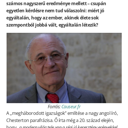
számos nagyszerű eredménye mellett – csupán
egyetlen kérdésre nem tud válaszolni: miért jó
egyáltalán, hogy az ember, akinek élete sok
szempontból jobbá vált, egyáltalán létezik?
Forrás:
Causeur.fr
A „megháborodott igazságok” említése a nagy angol író,
Chesterton parafrázisa. Ő írta még a 20. század elején,
hogy
„a modern világ tele van a régi jó keresztény erényekkel,