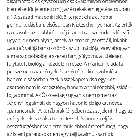
alkalmaztak, és egyszerűen csak valamilyen értelemben
kiemelkedőt jelentett; míg az értékek emlegetése csupán
a 19. század második felétől terjedt el az európai
gondolkodásban, elsősorban Nietzsche nyomán. Az érték
ráadásul – az utóbbi formájában – transzcendens létező
ugyan, de nem olyan, amely az ember „felett” áll, inkább
„alatta”: valójában ösztönök szublimációja, vagy ahogyan
a mai szociobiológia szereti hangsúlyozni, a túlélésért
folytatott biológiai küzdelem része. A mai kor feladata
persze nem az erények és az értékek kiküszöbölése,
hanem elsősorban ezek összekapcsolása egy – ez
esetben nem is keresztény, hanem annál régebbi, zsidó –
fogalommal. Az Ószövetség ugyanis nem ismeri az
„erény” fogalmát, de nagyon hasonló dolgokat nevez
„parancsnak”. A korábbiak fényében ez azt jelenti, hogy az
erényeknek is csak a teremtéssel és annak céljával
összefüggésben van értelmük: ebből érthető meg, hogy
az isteni parancsok nem egy teljhatalmú zsarnok