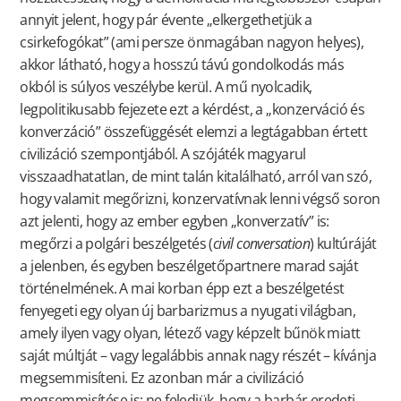
annyit jelent, hogy pár évente „elkergethetjük a
csirkefogókat” (ami persze önmagában nagyon helyes),
akkor látható, hogy a hosszú távú gondolkodás más
okból is súlyos veszélybe kerül. A mű nyolcadik,
legpolitikusabb fejezete ezt a kérdést, a „konzerváció és
konverzáció” összefüggését elemzi a legtágabban értett
civilizáció szempontjából. A szójáték magyarul
visszaadhatatlan, de mint talán kitalálható, arról van szó,
hogy valamit megőrizni, konzervatívnak lenni végső soron
azt jelenti, hogy az ember egyben „konverzatív” is:
megőrzi a polgári beszélgetés (
civil conversation
) kultúráját
a jelenben, és egyben beszélgetőpartnere marad saját
történelmének. A mai korban épp ezt a beszélgetést
fenyegeti egy olyan új barbarizmus a nyugati világban,
amely ilyen vagy olyan, létező vagy képzelt bűnök miatt
saját múltját – vagy legalábbis annak nagy részét – kívánja
megsemmisíteni. Ez azonban már a civilizáció
megsemmisítése is: ne feledjük, hogy a barbár eredeti