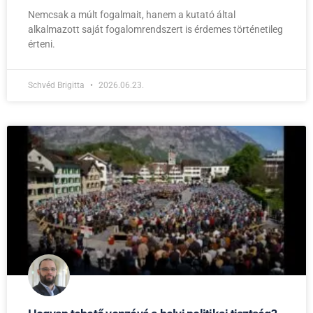
Nemcsak a múlt fogalmait, hanem a kutató által
alkalmazott saját fogalomrendszert is érdemes történetileg
érteni.
Schvéd Brigitta
2026.06.23.