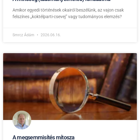
Amikor egyedi történések okairól beszélünk, az vajon csak
felszínes „koktélparti-csevej” vagy tudományos elemzés?
Smrcz Ádám
2026.06.16.
A megsemmisítés mítosza