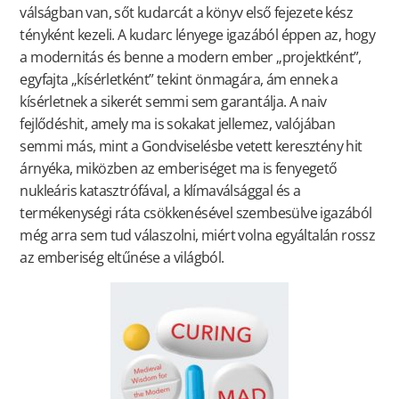
válságban van, sőt kudarcát a könyv első fejezete kész
tényként kezeli. A kudarc lényege igazából éppen az, hogy
a modernitás és benne a modern ember „projektként”,
egyfajta „kísérletként” tekint önmagára, ám ennek a
kísérletnek a sikerét semmi sem garantálja. A naiv
fejlődéshit, amely ma is sokakat jellemez, valójában
semmi más, mint a Gondviselésbe vetett keresztény hit
árnyéka, miközben az emberiséget ma is fenyegető
nukleáris katasztrófával, a klímaválsággal és a
termékenységi ráta csökkenésével szembesülve igazából
még arra sem tud válaszolni, miért volna egyáltalán rossz
az emberiség eltűnése a világból.