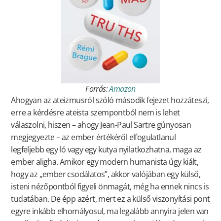
Forrás:
Amazon
Ahogyan az ateizmusról szóló második fejezet hozzáteszi,
erre a kérdésre ateista szempontból nem is lehet
válaszolni, hiszen – ahogy Jean-Paul Sartre gúnyosan
megjegyezte – az ember értékéről elfogulatlanul
legfeljebb egy ló vagy egy kutya nyilatkozhatna, maga az
ember aligha. Amikor egy modern humanista úgy kiált,
hogy az „ember csodálatos”, akkor valójában egy külső,
isteni nézőpontból figyeli önmagát, még ha ennek nincs is
tudatában. De épp azért, mert ez a külső viszonyítási pont
egyre inkább elhomályosul, ma legalább annyira jelen van