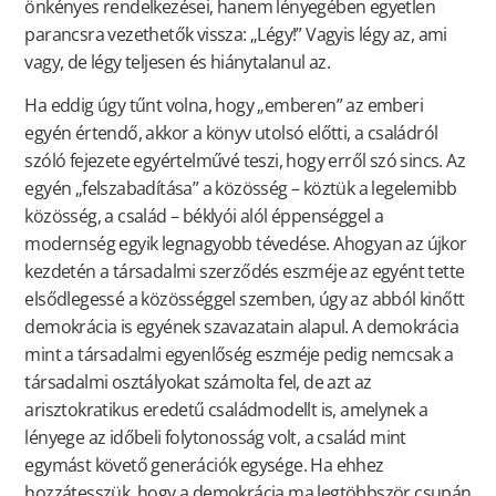
önkényes rendelkezései, hanem lényegében egyetlen
parancsra vezethetők vissza: „Légy!” Vagyis légy az, ami
vagy, de légy teljesen és hiánytalanul az.
Ha eddig úgy tűnt volna, hogy „emberen” az emberi
egyén értendő, akkor a könyv utolsó előtti, a családról
szóló fejezete egyértelművé teszi, hogy erről szó sincs. Az
egyén „felszabadítása” a közösség – köztük a legelemibb
közösség, a család – béklyói alól éppenséggel a
modernség egyik legnagyobb tévedése. Ahogyan az újkor
kezdetén a társadalmi szerződés eszméje az egyént tette
elsődlegessé a közösséggel szemben, úgy az abból kinőtt
demokrácia is egyének szavazatain alapul. A demokrácia
mint a társadalmi egyenlőség eszméje pedig nemcsak a
társadalmi osztályokat számolta fel, de azt az
arisztokratikus eredetű családmodellt is, amelynek a
lényege az időbeli folytonosság volt, a család mint
egymást követő generációk egysége. Ha ehhez
hozzátesszük, hogy a demokrácia ma legtöbbször csupán