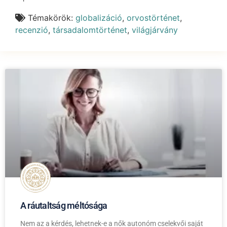
Témakörök:
globalizáció
,
orvostörténet
,
recenzió
,
társadalomtörténet
,
világjárvány
A ráutaltság méltósága
Nem az a kérdés, lehetnek-e a nők autonóm cselekvői saját