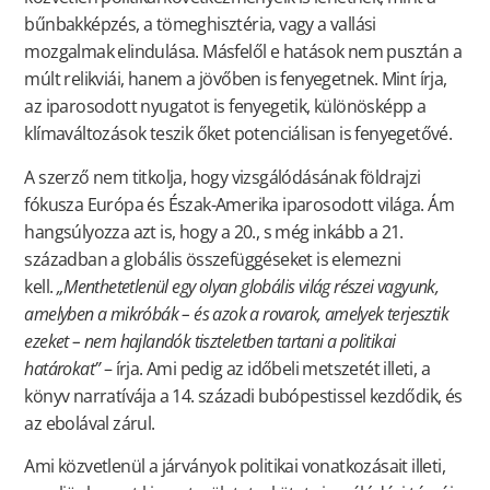
bűnbakképzés, a tömeghisztéria, vagy a vallási
mozgalmak elindulása. Másfelől e hatások nem pusztán a
múlt relikviái, hanem a jövőben is fenyegetnek. Mint írja,
az iparosodott nyugatot is fenyegetik, különösképp a
klímaváltozások teszik őket potenciálisan is fenyegetővé.
A szerző nem titkolja, hogy vizsgálódásának földrajzi
fókusza Európa és Észak-Amerika iparosodott világa. Ám
hangsúlyozza azt is, hogy a 20., s még inkább a 21.
században a globális összefüggéseket is elemezni
kell.
„Menthetetlenül egy olyan globális világ részei vagyunk,
amelyben a mikróbák – és azok a rovarok, amelyek terjesztik
ezeket – nem hajlandók tiszteletben tartani a politikai
határokat”
– írja. Ami pedig az időbeli metszetét illeti, a
könyv narratívája a 14. századi bubópestissel kezdődik, és
az ebolával zárul.
Ami közvetlenül a járványok politikai vonatkozásait illeti,