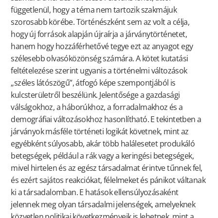
függetlenül, hogy a téma nem tartozik szakmájuk
szorosabb körébe. Történészként sem az volt a célja,
hogy új források alapján újraírja a járványtörténetet,
hanem hogy hozzáférhetővé tegye ezt az anyagot egy
szélesebb olvasóközönség számára. A kötet kutatási
feltételezése szerint ugyanis a történelmi változások
„széles látószögű”, átfogó képe szempontjából is
kulcsterületről beszélünk. Jelentősége a gazdasági
válságokhoz, a háborúkhoz, a forradalmakhoz és a
demográfiai változásokhoz hasonlítható. E tekintetben a
járványok másféle történeti logikát követnek, mint az
egyébként súlyosabb, akár több halálesetet produkáló
betegségek, például a rák vagy a keringési betegségek,
mivel hirtelen és az egész társadalmat érintve tűnnek fel,
és ezért sajátos reakciókat, félelmeket és pánikot váltanak
ki a társadalomban. E hatások ellensúlyozásaként
jelennek meg olyan társadalmi jelenségek, amelyeknek
közvetlen politikai következményeik is lehetnek, mint a