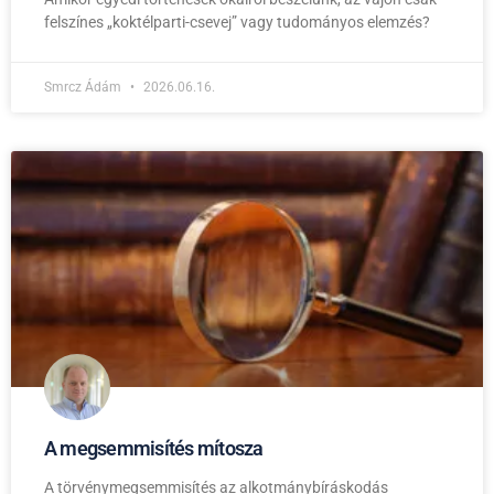
felszínes „koktélparti-csevej” vagy tudományos elemzés?
Smrcz Ádám
2026.06.16.
A megsemmisítés mítosza
A törvénymegsemmisítés az alkotmánybíráskodás