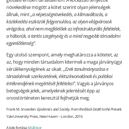
globális emberi társadalmon. A kockázati tényezők
növekedése mögött a kötet szerint olyan jelenségek
állnak, mint
„a népességnövekedés, a klímaváltozás, a
közlekedési eszközök felgyorsulása, az olyan világvárosok
virágzása, ahol nem megfelelőek az infrastrukturális feltételek,
a háborúk, a tartós szegénység és a mind nagyobb társadalmi
egyenlőtlenség”
.
Egy utolsó szempont, amely meghatározza a kötetet, az
az, hogy minden társadalom kitermeli a maga járványügyi
sérülékenységének az okait.
„Ezek tanulmányozása e
társadalmak szerkezetének, életszínvonalának és politikai
értékrendjének megértését feltételezi”
. Vagyis a járványos
betegségek jelek, amelyeknek jelentését épp az
orvostörténeten keresztül fejthetjük meg.
Frank M. Snowden:
Epidemics and Society. From the Black Death to the Present
,
Yale University Press, New Haven – London, 2019.
A kép forrása:
Múlt-kor