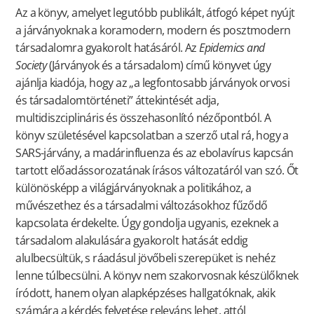
Az a könyv, amelyet legutóbb publikált, átfogó képet nyújt
a járványoknak a koramodern, modern és posztmodern
társadalomra gyakorolt hatásáról. Az
Epidemics and
Society
(Járványok és a társadalom) című könyvet úgy
ajánlja kiadója, hogy az „a legfontosabb járványok orvosi
és társadalomtörténeti” áttekintését adja,
multidiszciplináris és összehasonlító nézőpontból. A
könyv születésével kapcsolatban a szerző utal rá, hogy a
SARS-járvány, a madárinfluenza és az ebolavírus kapcsán
tartott előadássorozatának írásos változatáról van szó. Őt
különösképp a világjárványoknak a politikához, a
művészethez és a társadalmi változásokhoz fűződő
kapcsolata érdekelte. Úgy gondolja ugyanis, ezeknek a
társadalom alakulására gyakorolt hatását eddig
alulbecsültük, s ráadásul jövőbeli szerepüket is nehéz
lenne túlbecsülni. A könyv nem szakorvosnak készülőknek
íródott, hanem olyan alapképzéses hallgatóknak, akik
számára a kérdés felvetése releváns lehet, attól