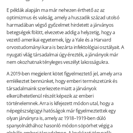
E példák alapján ma már nehezen érthető az az
optimizmus és vakság, amely a huszadik század utolsó
harmadában végső győzelmet hirdetett a járványos
betegségek fölött, elvezetve addig a helyzetig, hogy a
vezető amerikai egyetemek, így a Yale és a Harvard
orvostudományi kara is bezárta infektológiai osztályait. A
nyugati világ társadalmai úgy érezték, a járványok már
nem okozhatnak tényleges veszélyt lakosságukra.
A 2019-ben megjelent kötet figyelmeztető jel, amely arra
emlékeztet bennünket, hogy emberi természetünk és
társadalmaink szerkezete miatt a járványok
elkerülhetetlenül részét képezik az emberi
történelemnek. Arra is kifejezett módon utal, hogy a
népegészségügyi hatóságok már figyelmeztettek egy
olyan járványra is, amely az 1918–1919-ben dúló
spanyolnáthához hasonló módon söpörhet végig a