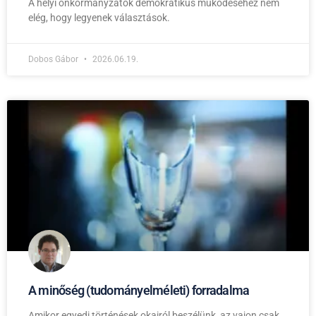
A helyi önkormányzatok demokratikus működéséhez nem
elég, hogy legyenek választások.
Dobos Gábor
2026.06.19.
A minőség (tudományelméleti) forradalma
Amikor egyedi történések okairól beszélünk, az vajon csak