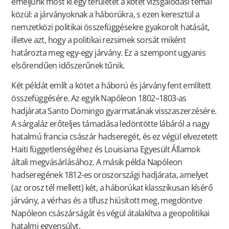
emeljünk most ki egy területet a kötet vizsgálódási témái
közül: a járványoknak a háborúkra, s ezen keresztül a
nemzetközi politikai összefüggésekre gyakorolt hatását,
illetve azt, hogy a politikai rezsimek sorsát miként
határozta meg egy-egy járvány. Ez a szempont ugyanis
elsőrendűen időszerűnek tűnik.
Két példát említ a kötet a háború és járvány fent említett
összefüggésére. Az egyik Napóleon 1802–1803-as
hadjárata Santo Domingo gyarmatának visszaszerzésére.
A sárgaláz erőteljes támadása ledöntötte lábáról a nagy
hatalmú francia császár hadseregét, és ez végül elvezetett
Haiti függetlenségéhez és Louisiana Egyesült Államok
általi megvásárlásához. A másik példa Napóleon
hadseregének 1812-es oroszországi hadjárata, amelyet
(az orosz tél mellett) két, a háborúkat klasszikusan kísérő
járvány, a vérhas és a tífusz hiúsított meg, megdöntve
Napóleon császárságát és végül átalakítva a geopolitikai
hatalmi egyensúlyt.