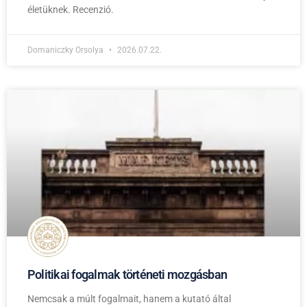
életüknek. Recenzió.
Domaniczky Orsolya
2026.07.22.
Politikai fogalmak történeti mozgásban
Nemcsak a múlt fogalmait, hanem a kutató által