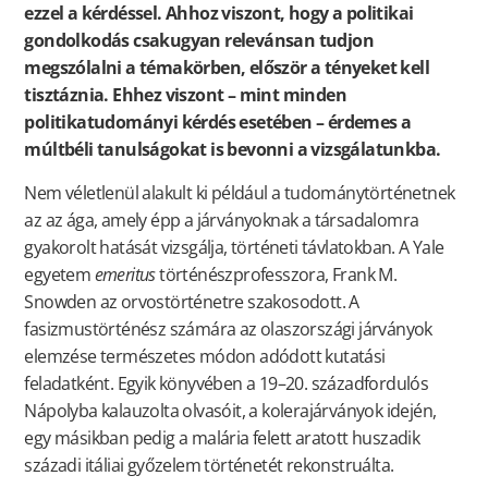
ezzel a kérdéssel. Ahhoz viszont, hogy a politikai
gondolkodás csakugyan relevánsan tudjon
megszólalni a témakörben, először a tényeket kell
tisztáznia. Ehhez viszont – mint minden
politikatudományi kérdés esetében – érdemes a
múltbéli tanulságokat is bevonni a vizsgálatunkba.
Nem véletlenül alakult ki például a tudománytörténetnek
az az ága, amely épp a járványoknak a társadalomra
gyakorolt hatását vizsgálja, történeti távlatokban. A Yale
egyetem
emeritus
történészprofesszora, Frank M.
Snowden az orvostörténetre szakosodott. A
fasizmustörténész számára az olaszországi járványok
elemzése természetes módon adódott kutatási
feladatként. Egyik könyvében a 19–20. századfordulós
Nápolyba kalauzolta olvasóit, a kolerajárványok idején,
egy másikban pedig a malária felett aratott huszadik
századi itáliai győzelem történetét rekonstruálta.