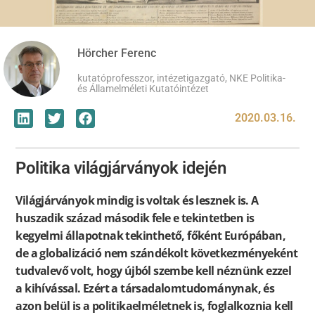
Hörcher Ferenc
kutatóprofesszor, intézetigazgató, NKE Politika-
és Államelméleti Kutatóintézet
2020.03.16.
Politika világjárványok idején
Világjárványok mindig is voltak és lesznek is. A
huszadik század második fele e tekintetben is
kegyelmi állapotnak tekinthető, főként Európában,
de a globalizáció nem szándékolt következményeként
tudvalevő volt, hogy újból szembe kell néznünk ezzel
a kihívással. Ezért a társadalomtudománynak, és
azon belül is a politikaelméletnek is, foglalkoznia kell