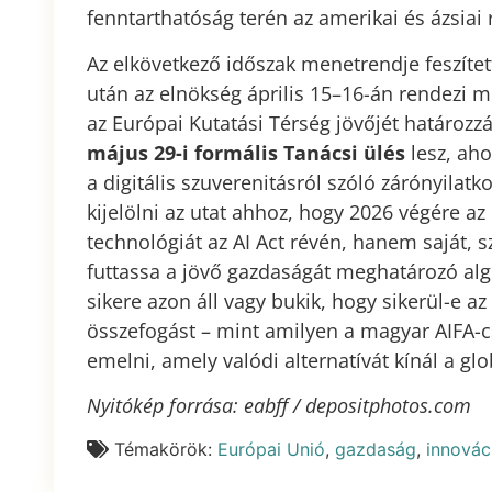
fenntarthatóság terén az amerikai és ázsiai 
Az elkövetkező időszak menetrendje feszítet
után az elnökség április 15–16-án rendezi me
az Európai Kutatási Térség jövőjét határozz
május 29-i formális Tanácsi ülés
lesz, aho
a digitális szuverenitásról szóló zárónyilat
kijelölni az utat ahhoz, hogy 2026 végére az
technológiát az AI Act révén, hanem saját, 
futtassa a jövő gazdaságát meghatározó alg
sikere azon áll vagy bukik, hogy sikerül-e az
összefogást – mint amilyen a magyar AIFA-cs
emelni, amely valódi alternatívát kínál a gl
Nyitókép forrása: eabff / depositphotos.com
Témakörök:
Európai Unió
,
gazdaság
,
innovác