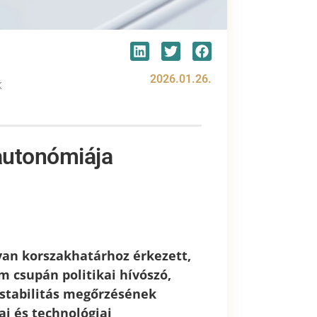
2026.01.26.
K
 autonómiája
yan korszakhatárhoz érkezett,
m csupán politikai hívószó,
stabilitás megőrzésének
ai és technológiai