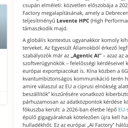
csupán elméleti: közvetlen előszobája a 202
Factory megalapításának, amely a Debrecen
teljesítményű
Levente HPC
(High Performan
támaszkodik majd.
A globális kontextus ugyanakkor komoly kihív
terveket. Az Egyesült Államokból érkező legf
szabályozók már az
„Agentic AI”
– azaz az 
szoftverügynökök – felelősségi kérdéseivel k
európai exportpiacokat is. Kína közben a 6G
kvantumbiztonságos kommunikáció terén haj
amire válaszul az EU a ciprusi elnökség alat
beszállítók” kiszűrésére vonatkozó kiberbizt
párhuzamosan az adatközpontok kérdése kö
fókuszba került: a 2026-ban életbe lépő
EU-s
épülő gigagyáraknak kötelezően újra kell ha
hulladékhőt. Ez az európai „AI Factory” háló