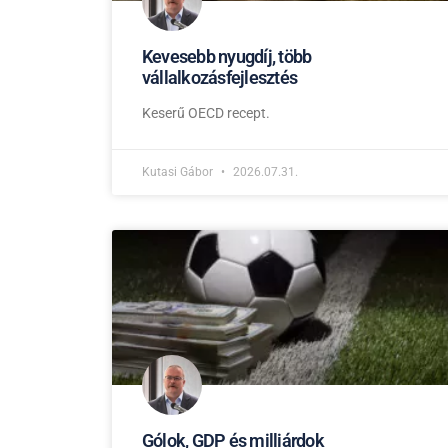
Kevesebb nyugdíj, több
vállalkozásfejlesztés
Keserű OECD recept.
Kutasi Gábor
2026.07.31.
Gólok, GDP és milliárdok