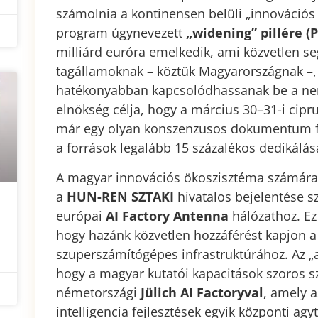
számolnia a kontinensen belüli „innovációs
program úgynevezett
„widening” pillére (Pi
milliárd euróra emelkedik, ami közvetlen seg
tagállamoknak – köztük Magyarországnak –, 
hatékonyabban kapcsolódhassanak be a nem
elnökség célja, hogy a március 30–31-i cipru
már egy olyan konszenzusos dokumentum fek
a források legalább 15 százalékos dedikálás
A magyar innovációs ökoszisztéma számára a
a
HUN-REN SZTAKI
hivatalos bejelentése s
európai
AI Factory Antenna
hálózathoz. Ez 
hogy hazánk közvetlen hozzáférést kapjon 
szuperszámítógépes infrastruktúrához. Az „
hogy a magyar kutatói kapacitások szoros 
németországi
Jülich AI Factoryval
, amely 
intelligencia fejlesztések egyik központi ag