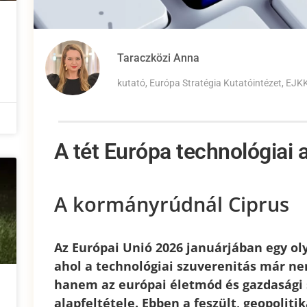
Taraczközi Anna
kutató, Európa Stratégia Kutatóintézet, EJK
A tét Európa technológiai
A kormányrúdnál Ciprus
Az Európai Unió 2026 januárjában egy ol
ahol a technológiai szuverenitás már ne
hanem az európai életmód és gazdasági 
alapfeltétele. Ebben a feszült, geopolitik