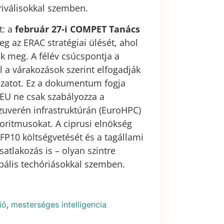
riválisokkal szemben.
t: a
február 27-i COMPET Tanács
g az ERAC stratégiai ülését, ahol
ák meg. A félév csúcspontja a
l a várakozások szerint elfogadják
kozatot. Ez a dokumentum fogja
 EU ne csak szabályozza a
szuverén infrastruktúrán (EuroHPC)
oritmusokat. A ciprusi elnökség
 FP10 költségvetését és a tagállami
atlakozás is – olyan szintre
obális techóriásokkal szemben.
ió
,
mesterséges intelligencia