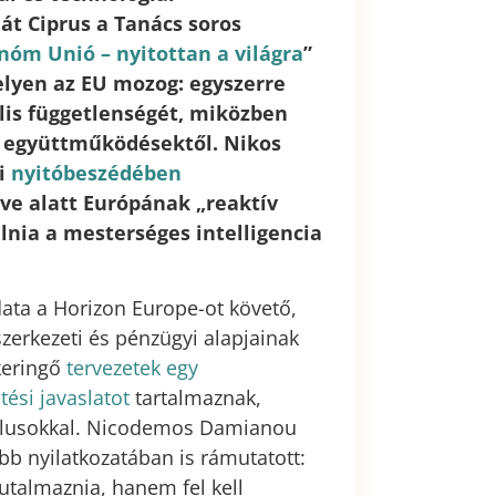
át Ciprus a Tanács soros
nóm Unió – nyitottan a világra
”
elyen az EU mozog: egyszerre
lis függetlenségét, miközben
s együttműködésektől. Nikos
ji
nyitóbeszédében
éve alatt Európának „reaktív
nia a mesterséges intelligencia
data a Horizon Europe-ot követő,
szerkezeti és pénzügyi alapjainak
 keringő
tervezetek egy
ési javaslatot
tartalmaznak,
 ciklusokkal. Nicodemos Damianou
bb nyilatkozatában is rámutatott:
utalmaznia, hanem fel kell