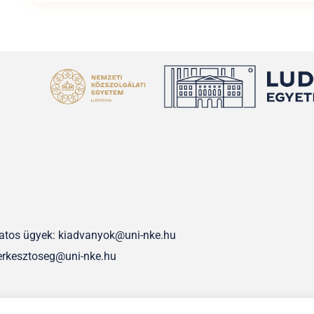
olatos ügyek: kiadvanyok@uni-nke.hu
erkesztoseg@uni-nke.hu
IMPRESSZUM