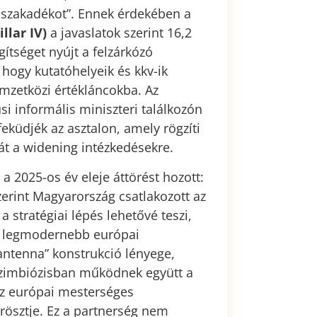
 szakadékot”. Ennek érdekében a
llar IV)
a javaslatok szerint 16,2
ítséget nyújt a felzárkózó
hogy kutatóhelyeik és kkv-ik
zetközi értékláncokba. Az
si informális miniszteri találkozón
üdjék az asztalon, amely rögzíti
át a widening intézkedésekre.
 2025-os év eleje áttörést hozott:
zerint Magyarország csatlakozott az
a stratégiai lépés lehetővé teszi,
a legmodernebb európai
antenna” konstrukció lényege,
szimbiózisban működnek együtt a
az európai mesterséges
ytrösztje. Ez a partnerség nem