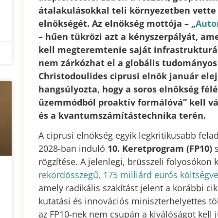
átalakulásokkal teli környezetben vette 
elnökségét. Az elnökség mottója – „
Auto
– hűen tükrözi azt a kényszerpályát, am
kell megteremtenie saját infrastrukturá
nem zárkózhat el a globális tudományo
Christodoulides ciprusi elnök január ele
hangsúlyozta, hogy a soros elnökség fél
üzemmódból proaktív formálóvá” kell vál
és a kvantumszámítástechnika terén.
A ciprusi elnökség egyik legkritikusabb fela
2028-ban induló
10. Keretprogram (FP10)
rögzítése. A jelenlegi, brüsszeli folyosókon
rekordösszegű, 175 milliárd eurós költségvet
amely radikális szakítást jelent a korábbi
kutatási és innovációs miniszterhelyettes tö
az FP10-nek nem csupán a kiválóságot kell j