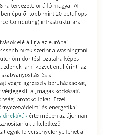
8-ra tervezett, önálló magyar AI
ben épülő, több mint 20 petaflops
ce Computing) infrastruktúrára
ások elé állítja az európai
rissebb hírek szerint a washingtoni
autonóm döntéshozatalra képes
üzdenek, ami közvetlenül érinti az
 szabványosítás és a
t végre agresszív beruházásokat,
t véglegesíti a „magas kockázatú
onsági protokollokat. Ezzel
rnyezetvédelmi és energetikai
 direktívák
értelmében az újonnan
sznosítaniuk a keletkező
zat egyik fő versenyelőnye lehet a