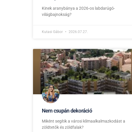
Kinek aranybánya a 2026-os labdarúgó-
világbajnokság?
Kutasi Gábor
2026.07.27.
Nem csupán dekoráció
Miként segítik a városi klímaalkalmazkodást a
zöldtetők és zöldfalak?