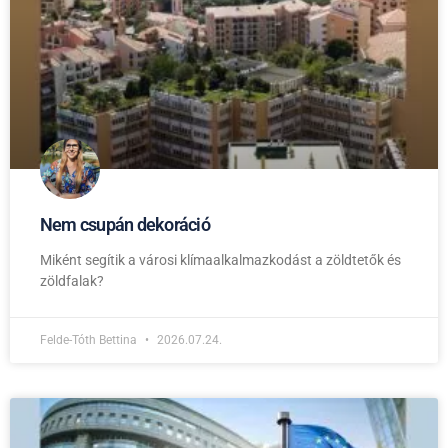
Nem csupán dekoráció
Miként segítik a városi klímaalkalmazkodást a zöldtetők és
zöldfalak?
Felde-Tóth Bettina
2026.07.24.