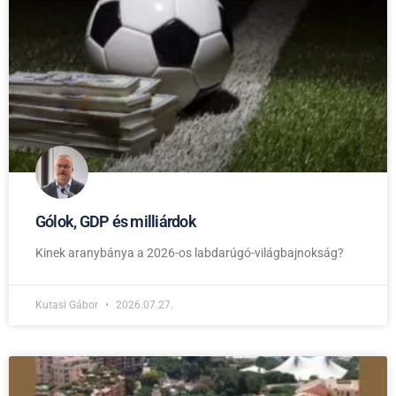
Gólok, GDP és milliárdok
Kinek aranybánya a 2026-os labdarúgó-világbajnokság?
Kutasi Gábor
2026.07.27.