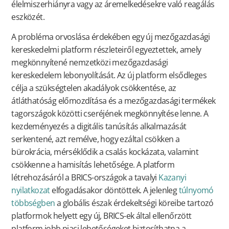
élelmiszerhiányra vagy az áremelkedésekre való reagálás
eszközét.
A probléma orvoslása érdekében egy új mezőgazdasági
kereskedelmi platform részleteiről egyeztettek, amely
megkönnyítené nemzetközi mezőgazdasági
kereskedelem lebonyolítását. Az új platform elsődleges
célja a szükségtelen akadályok csökkentése, az
átláthatóság előmozdítása és a mezőgazdasági termékek
tagországok közötti cseréjének megkönnyítése lenne. A
kezdeményezés a digitális tanúsítás alkalmazását
serkentené, azt remélve, hogy ezáltal csökken a
bürokrácia, mérséklődik a csalás kockázata, valamint
csökkenne a hamisítás lehetősége. A platform
létrehozásáról a BRICS-országok a tavalyi
Kazanyi
nyilatkozat
elfogadásakor döntöttek. A jelenleg
túlnyomó
többségben
a globális észak érdekeltségi köreibe tartozó
platformok helyett egy új, BRICS-ek által ellenőrzött
platform jobb piaci lehetőségeket biztosíthatna a