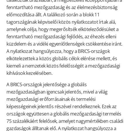
fenntartható mezőgazdaság és az élelmezésbiztonság
előmozdítása állt. A találkozó során a blokk 11
tagországának képviselői közös nyilatkozatot írtak alá,
amelynek célja, hogy megerősítsék elköteleződésüket a
fenntartható mezőgazdasági fejlődés, az éhezés elleni
küzdelem és a vidéki egyenlőtlenségek csökkentése iránt.
A nyilatkozat hangsúlyozza, hogy a BRICS-országok
elkötelezettek a közös globális célok elérése mellett, és
kiemeli a nemzetek közös felelősségét a mezőgazdasági
kihívások kezelésében.
A BRICS-országok jelentősége a globális
mezőgazdaságban igencsak jelentős, mivel a világ
mezőgazdasági erőforrásainak és termelési
képességeinek jelentős részével rendelkeznek. Ezek az
országok együttesen a globális mezőgazdasági termelés
75 százalékáért felelősek, amelyet nagymértékben családi
gazdaságok állítanak elő. A nyilatkozat hangsúlyozza a