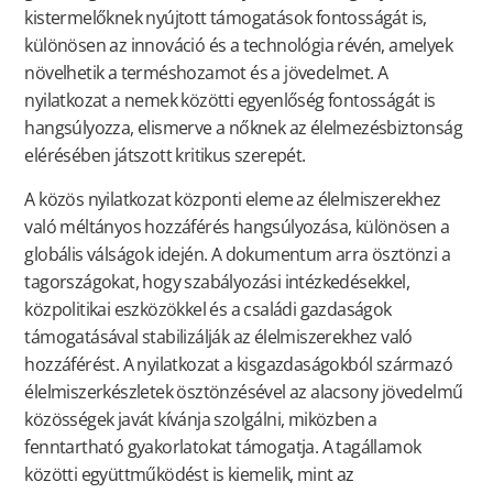
kistermelőknek nyújtott támogatások fontosságát is,
különösen az innováció és a technológia révén, amelyek
növelhetik a terméshozamot és a jövedelmet. A
nyilatkozat a nemek közötti egyenlőség fontosságát is
hangsúlyozza, elismerve a nőknek az élelmezésbiztonság
elérésében játszott kritikus szerepét.
A közös nyilatkozat központi eleme az élelmiszerekhez
való méltányos hozzáférés hangsúlyozása, különösen a
globális válságok idején. A dokumentum arra ösztönzi a
tagországokat, hogy szabályozási intézkedésekkel,
közpolitikai eszközökkel és a családi gazdaságok
támogatásával stabilizálják az élelmiszerekhez való
hozzáférést. A nyilatkozat a kisgazdaságokból származó
élelmiszerkészletek ösztönzésével az alacsony jövedelmű
közösségek javát kívánja szolgálni, miközben a
fenntartható gyakorlatokat támogatja. A tagállamok
közötti együttműködést is kiemelik, mint az