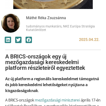
Máthé Réka Zsuzsánna
tudományos munkatárs, NKE Európa Stratégia
Kutatóintézet
2025.04.22.
A BRICS-országok egy új
mezőgazdasági kereskedelmi
platform részleteiről egyeztettek
Az új platform a regionális kereskedelmet támogatná
és jobb kereskedelmi lehetőségeket nyújtana a
kisgazdaságoknak
.
A BRICS-országok
mezőgazdasági miniszterei
április 17-én
találkoztak Brazíliában, a megbeszélés középpontjában a