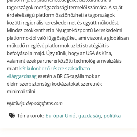
tagországok mezőgazdasági termelői számára. A saját
érdekeltségű platform ösztönözheti a tagországok
közötti regionális kereskedelmet és együttműködést.
Mindez csökkentheti a Nyugat-központú kereskedelmi
platformoktól való függőségüket, ami viszont a globálisan
működő meglévő platformok üzleti stratégiáit is
befolyásolja majd. Úgy tűnik, hogy az USA és Kína,
valamint ezek partnerei közötti technológiai rivalizálás
miatt
két különböző részre szakadható
világgazdaság
esetén a BRICS-tagállamok az
élelmiszerbiztonsági kockázatokat szeretnék
minimalizálni.
Nyitókép: depositpfotos.com
Témakörök:
Európai Unió
,
gazdaság
,
politika