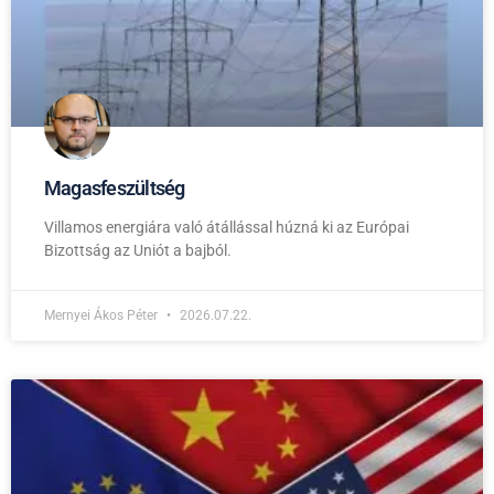
Magasfeszültség
Villamos energiára való átállással húzná ki az Európai
Bizottság az Uniót a bajból.
Mernyei Ákos Péter
2026.07.22.