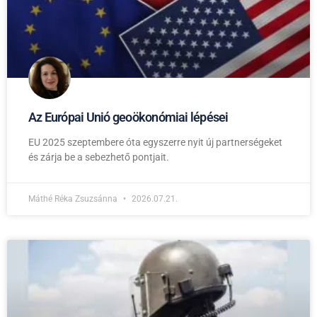
Az Európai Unió geoökonómiai lépései
EU 2025 szeptembere óta egyszerre nyit új partnerségeket
és zárja be a sebezhető pontjait.
Máthé Réka Zsuzsánna
2026.07.21.