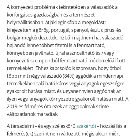
A környezeti problémák tekintetében a válaszadók a
körforgásos gazdaságban és a természet
helyreállításában látják leginkább a megoldást;
kifejezetten a görög, portugál, spanyol, észt, ciprusi és
bolgár megkérdezettek. Tízből majdnem hat válaszadó
hajlandó lenne többet fizetni is a fenntartható,
könnyebben javítható, újrahasznosítható és / vagy
környezeti szempontból fenntartható módon előállított
termékekért. Ehhez kapcsolódik szorosan, hogy ötből
több mint négy válaszadó (84%) aggódik a mindennapi
termékekben található káros vegyi anyagok egészségre
gyakorolt hatása miatt, és ugyanennyien aggódnak az
ilyen vegyi anyagok környezetre gyakorolt hatása miatt. A
2019-es felmérés óta ezek az aggodalmak szinte
változatlanok maradtak.
A társadalmi – és egy széleskörű
szakértői
– hozzáállás a
felmérés(ek) szerint nem változott; mégis akkor miért