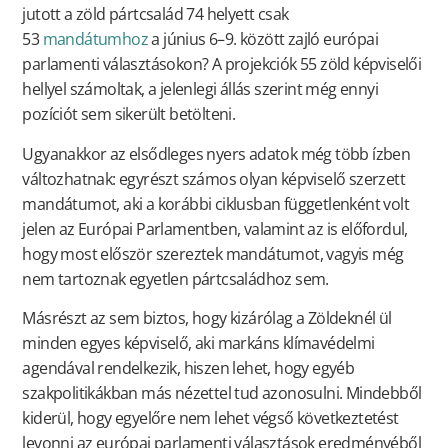
jutott a zöld pártcsalád 74 helyett csak
53
mandátumhoz
a június 6–9. között zajló európai
parlamenti választásokon? A projekciók 55 zöld képviselői
hellyel számoltak, a jelenlegi állás szerint még ennyi
pozíciót sem sikerült betölteni.
Ugyanakkor az elsődleges nyers adatok még több ízben
változhatnak: egyrészt számos olyan képviselő szerzett
mandátumot, aki a korábbi ciklusban függetlenként volt
jelen az Európai Parlamentben, valamint az is előfordul,
hogy most először szereztek mandátumot, vagyis még
nem tartoznak egyetlen pártcsaládhoz sem.
Másrészt az sem biztos, hogy kizárólag a Zöldeknél ül
minden egyes képviselő, aki markáns klímavédelmi
agendával rendelkezik, hiszen lehet, hogy egyéb
szakpolitikákban más nézettel tud azonosulni. Mindebből
kiderül, hogy egyelőre nem lehet végső következtetést
levonni az európai parlamenti választások eredményéből