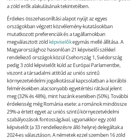
a zöld erők alakulásának tekintetében.
Érdekes összehasonlítási alapot nyújt az egyes
országokban végzett közvélemény-kutatásokban
mutatkozott preferenciák és a tagállamokban
megválasztott zöld
képviselők
egymás mellé állítása. A
Magyarországhoz hasonlóan 21 képviselői székkel
rendelkező országok közül Csehország 1, Svédország
pedig 3 zöld képviselőt küld az Európai Parlamentbe,
viszont a társadalmi attitűd az uniós szintű
környezetvédelmi jogalkotással kapcsolatban a korábbi
felmérésekben alacsonyabb egyetértési rátával jelent
meg (32% és 48%), mint hazánk esetében (50%). További
érdekesség még Románia esete: a románok mindössze
29%-a értett egyet az uniós szintű környezetvédelmi
szabályozások fontosságával, ugyanakkor egy zöld
képviselőt (a 33 rendelkezésre álló helyre) delegáltak a
2024-es választáson. A németek ezzel szemben 16 zöld