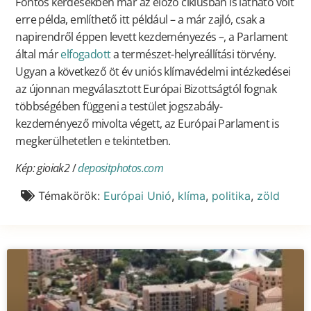
Fontos kérdésekben már az előző ciklusban is látható volt
erre példa, említhető itt például – a már zajló, csak a
napirendről éppen levett kezdeményezés –, a Parlament
által már
elfogadott
a természet-helyreállítási törvény.
Ugyan a következő öt év uniós klímavédelmi intézkedései
az újonnan megválasztott Európai Bizottságtól fognak
többségében függeni a testület jogszabály-
kezdeményező mivolta végett, az Európai Parlament is
megkerülhetetlen e tekintetben.
Kép: gioiak2
/
depositphotos.com
Témakörök:
Európai Unió
,
klíma
,
politika
,
zöld