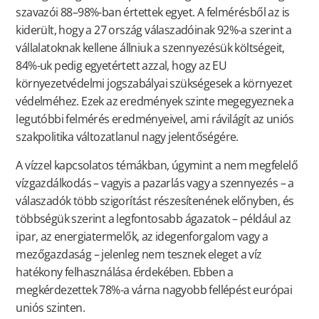
szavazói 88–98%-ban értettek egyet. A felmérésből az is
kiderült, hogy a 27 ország válaszadóinak 92%-a szerint a
vállalatoknak kellene állniuk a szennyezésük költségeit,
84%-uk pedig egyetértett azzal, hogy az EU
környezetvédelmi jogszabályai szükségesek a környezet
védelméhez. Ezek az eredmények szinte megegyeznek a
legutóbbi felmérés eredményeivel, ami rávilágít az uniós
szakpolitika változatlanul nagy jelentőségére.
A vízzel kapcsolatos témákban, úgymint a nem megfelelő
vízgazdálkodás – vagyis a pazarlás vagy a szennyezés – a
válaszadók több szigorítást részesítenének előnyben, és
többségük szerint a legfontosabb ágazatok – például az
ipar, az energiatermelők, az idegenforgalom vagy a
mezőgazdaság – jelenleg nem tesznek eleget a víz
hatékony felhasználása érdekében. Ebben a
megkérdezettek 78%-a várna nagyobb fellépést európai
uniós szinten.