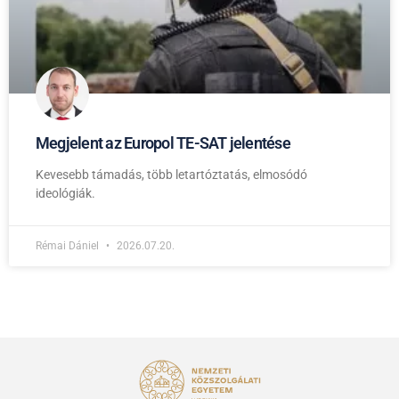
Megjelent az Europol TE-SAT jelentése
Kevesebb támadás, több letartóztatás, elmosódó
ideológiák.
Rémai Dániel
2026.07.20.