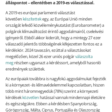
álláspontot – ellentétben a 2019-es választással.
A 2019-es európai parlamenti választást
követően
készítettek
egy, az Európai Unió minden
országát lefedő közvéleménykutatást (Eurobarometer) a
polgárok klímaváltozást érintő aggodalmairól, cselekvési
igényeiről. Ebből akkor kiderült, hogy a mintegy 27 ezer
válaszadó jelentős többségének kifejezetten fontos ez a
kérdéskör. 2024 tavaszán, ezúttal a választásokat
megelőzően, közel 26 ezer uniós polgár
válaszolta
meg
részben ugyanazt a kérdéssort, amelyből hasonló
eredmények születtek.
Az európaiak továbbra is nagyfokú aggodalmukat fejezték
ki a környezet- és klímavédelemmel kapcsolatban, hiszen
több mint háromnegyedük (78%) szerint a környezeti
kérdések
közvetlen
hatással vannak mindennapi életükre
és egészségükre. Ebben a kérdésben Spanyolország,
Görögország, Málta, Ciprus, Portugália és Olaszország