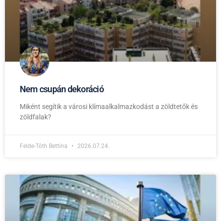
Nem csupán dekoráció
Miként segítik a városi klímaalkalmazkodást a zöldtetők és
zöldfalak?
Felde-Tóth Bettina
2026.07.24.