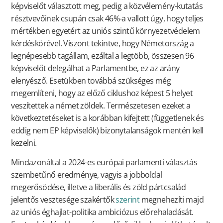
képviselőt választott meg, pedig a közvélemény-kutatás
résztvevőinek csupán csak 46%-a vallott úgy, hogy teljes
mértékben egyetért az uniós szintű környezetvédelem
kérdéskörével. Viszont tekintve, hogy Németország a
legnépesebb tagállam, ezáltal a legtöbb, összesen 96
képviselőt delegálhat a Parlamentbe, ez az arány
elenyésző. Esetükben továbbá szükséges még
megemlíteni, hogy az előző ciklushoz képest 5 helyet
veszítettek a német zöldek. Természetesen ezeket a
következtetéseket is a korábban kifejtett (függetlenek és
eddig nem EP képviselők) bizonytalanságok mentén kell
kezelni.
Mindazonáltal a 2024-es európai parlamenti választás
szembetűnő eredménye, vagyis a jobboldal
megerősödése, illetve a liberális és zöld pártcsalád
jelentős vesztesége szakértők
szerint
megnehezíti majd
az uniós éghajlat-politika ambiciózus előrehaladását.