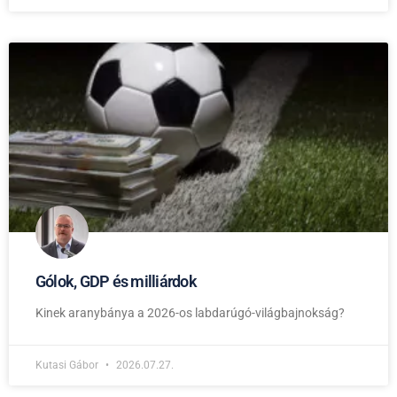
Gólok, GDP és milliárdok
Kinek aranybánya a 2026-os labdarúgó-világbajnokság?
Kutasi Gábor
2026.07.27.