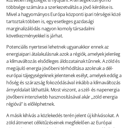
többsége számára a szerkezetváltás a jövő kérdése is.
Mivel a hagyományos Európa központi ipari térségei közé
tartoztak többen is, egy esetleges gazdasági
marginalizálódás nagyon komoly társadalmi
következményekkel is járhat.
Potenciális nyertesei lehetnek ugyanakkor ennek az
energiaipari átalakulásnak azok a régiók, amelyek jelenleg
a klímaváltozás elsődleges áldozatainak tűnnek. A zöld és
megújuló energia jövőbeni térhódítása azoknak a dél-
európai tájegységeknek jelentenek esélyt, amelyek eddig a
hőség és szárazság fokozódásával inkább a klímaváltozás
árnyoldalait láthatták. Most viszont, a szél- és napenergia
jövőbeni intenzívebb hasznosításával akár „zöld energia
régióvá” is előléphetnek.
A másik kihívás a közlekedés terén jelent új kihívásokat. A
zöld átmenet célkitűzéseinek megfelelően az Európai