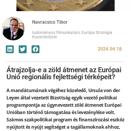
Navracsics Tibor
tudományos főmunkatárs, Európa Stratégia
Kutatóintézet
2024.04.18.
Átrajzolja-e a zöld átmenet az Európai
Unió regionális fejlettségi térképeit?
A mandátumának végéhez közeledő, Ursula von der
Leyen által vezetett Bizottság egyik vezető politikai
programpontja az úgynevezett zöld átmenet Európai
Unióban történő támogatása és levezénylése volt.
Számos szakpolitikai program és finanszírozási eszköz
nyújtott és nyújt segítséget a tagállamoknak ahhoz,