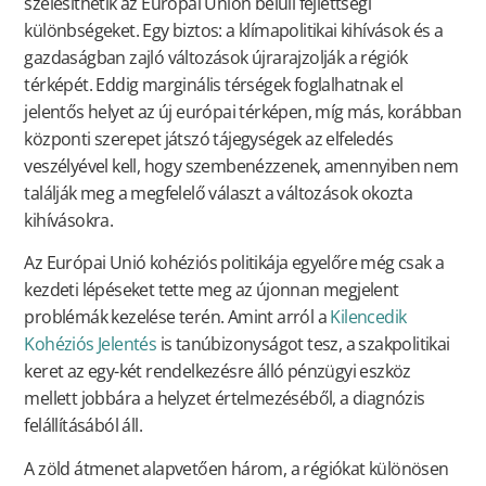
szélesíthetik az Európai Unión belüli fejlettségi
különbségeket. Egy biztos: a klímapolitikai kihívások és a
gazdaságban zajló változások újrarajzolják a régiók
térképét. Eddig marginális térségek foglalhatnak el
jelentős helyet az új európai térképen, míg más, korábban
központi szerepet játszó tájegységek az elfeledés
veszélyével kell, hogy szembenézzenek, amennyiben nem
találják meg a megfelelő választ a változások okozta
kihívásokra.
Az Európai Unió kohéziós politikája egyelőre még csak a
kezdeti lépéseket tette meg az újonnan megjelent
problémák kezelése terén. Amint arról a
Kilencedik
Kohéziós Jelentés
is tanúbizonyságot tesz, a szakpolitikai
keret az egy-két rendelkezésre álló pénzügyi eszköz
mellett jobbára a helyzet értelmezéséből, a diagnózis
felállításából áll.
A zöld átmenet alapvetően három, a régiókat különösen