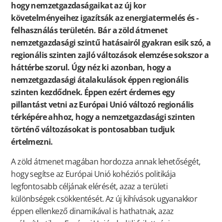
hogy nemzetgazdaságaikat az új kor
követelményeihez igazítsák az energiatermelés és -
felhasználás területén. Bár a zöld átmenet
nemzetgazdasági szintű hatásairól gyakran esik szó, a
regionális szinten zajló változások elemzése sokszor a
háttérbe szorul. Úgy néz ki azonban, hogy a
nemzetgazdasági átalakulások éppen regionális
szinten kezdődnek. Éppen ezért érdemes egy
pillantást vetni az Európai Unió változó regionális
térképére ahhoz, hogy a nemzetgazdasági szinten
történő változásokat is pontosabban tudjuk
értelmezni.
A zöld átmenet magában hordozza annak lehetőségét,
hogy segítse az Európai Unió kohéziós politikája
legfontosabb céljának elérését, azaz a területi
különbségek csökkentését. Az új kihívások ugyanakkor
éppen ellenkező dinamikával is hathatnak, azaz