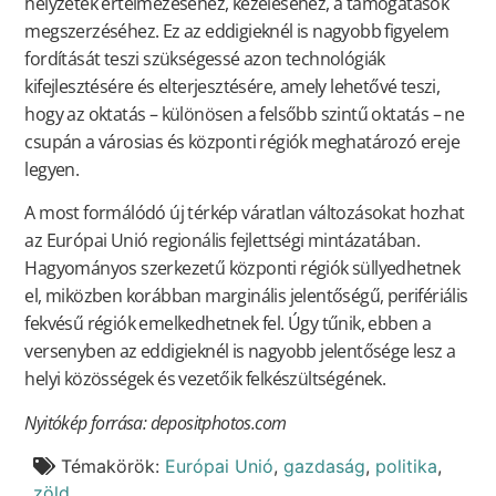
helyzetek értelmezéséhez, kezeléséhez, a támogatások
megszerzéséhez. Ez az eddigieknél is nagyobb figyelem
fordítását teszi szükségessé azon technológiák
kifejlesztésére és elterjesztésére, amely lehetővé teszi,
hogy az oktatás – különösen a felsőbb szintű oktatás – ne
csupán a városias és központi régiók meghatározó ereje
legyen.
A most formálódó új térkép váratlan változásokat hozhat
az Európai Unió regionális fejlettségi mintázatában.
Hagyományos szerkezetű központi régiók süllyedhetnek
el, miközben korábban marginális jelentőségű, perifériális
fekvésű régiók emelkedhetnek fel. Úgy tűnik, ebben a
versenyben az eddigieknél is nagyobb jelentősége lesz a
helyi közösségek és vezetőik felkészültségének.
Nyitókép forrása: depositphotos.com
Témakörök:
Európai Unió
,
gazdaság
,
politika
,
zöld