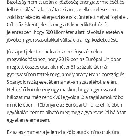
Bizottság nem csupán a közösség energiatermelését és -
felhasználását akarja átalakítani, de elképzeléseiben a
zöld közlekedés elterjesztése is kitüntetett helyet foglal el.
Célkitűzésként jelenik meg a Kilencedik Kohéziós
Jelentésben, hogy 500 kilométer alatti távolság esetén a
jövőben gyorsvasutakkal váltsák ki a légi közlekedést.
Jó alapot jelent ennek a kezdeményezésnek a
megvalósításához, hogy 2019-ben az Európai Unióban
megtett összes utaskilométer 31 százalékát már
gyorsvasúton tették meg, amely arány Franciaország és
Spanyolország esetében a hatvan százalékot is eléri.
Nehezítő körülmény ugyanakkor, hogy a gyorsvasúti
hálózat ma még rendkívül egyoldalú: a tagállamok több
mint felében – többnyire az Európai Unió keleti felében –
egyáltalán nem található még meg a gyorsvasúti hálózat
egyetlen eleme sem.
Ez az aszimmetria jellemzi a zöld autós infrastruktúra