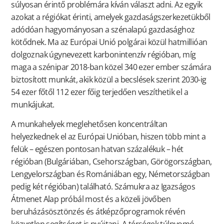
súlyosan érintő problémára kíván választ adni. Az egyik
azokat a régiókat érinti, amelyek gazdaságszerkezetükből
adódóan hagyományosan a szénalapú gazdasághoz
kötődnek. Ma az Európai Unió polgárai közül hatmillióan
dolgoznak úgynevezett karbonintenzív régióban, míg
maga a szénipar 2018-ban közel 340 ezer ember számára
biztosított munkát, akik közül a becslések szerint 2030-ig
54 ezer főtől 112 ezer főig terjedően veszíthetik el a
munkájukat.
A munkahelyek meglehetősen koncentráltan
helyezkednek el az Európai Unióban, hiszen több mint a
felük – egészen pontosan hatvan százalékuk – hét
régióban (Bulgáriában, Csehországban, Görögországban,
Lengyelországban és Romániában egy, Németországban
pedig két régióban) található. Számukra az Igazságos
Átmenet Alap próbál most és a közeli jövőben
beruházásösztönzés és átképzőprogramok révén
közvetlen segítséget is nyújtani. A térségek túlnyomó