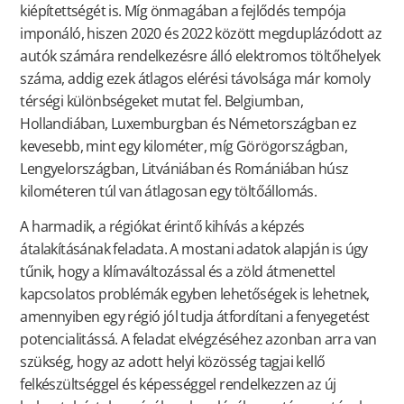
kiépítettségét is. Míg önmagában a fejlődés tempója
imponáló, hiszen 2020 és 2022 között megduplázódott az
autók számára rendelkezésre álló elektromos töltőhelyek
száma, addig ezek átlagos elérési távolsága már komoly
térségi különbségeket mutat fel. Belgiumban,
Hollandiában, Luxemburgban és Németországban ez
kevesebb, mint egy kilométer, míg Görögországban,
Lengyelországban, Litvániában és Romániában húsz
kilométeren túl van átlagosan egy töltőállomás.
A harmadik, a régiókat érintő kihívás a képzés
átalakításának feladata. A mostani adatok alapján is úgy
tűnik, hogy a klímaváltozással és a zöld átmenettel
kapcsolatos problémák egyben lehetőségek is lehetnek,
amennyiben egy régió jól tudja átfordítani a fenyegetést
potencialitássá. A feladat elvégzéséhez azonban arra van
szükség, hogy az adott helyi közösség tagjai kellő
felkészültséggel és képességgel rendelkezzen az új