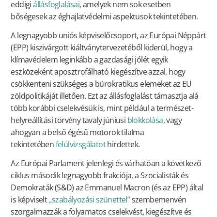
eddigi
állásfoglalásai
, amelyek nem sok esetben
bőségesek az éghajlatvédelmi aspektusok tekintetében.
A legnagyobb uniós képviselőcsoport, az Európai Néppárt
(EPP) kiszivárgott kiáltványtervezetéből kiderül, hogy a
klímavédelem leginkább a gazdasági jólét egyik
eszközeként aposztrofálható kiegészítve azzal, hogy
csökkenteni szükséges a bürokratikus elemeket az EU
zöldpolitikáját illetően. Ezt az állásfoglalást támasztja alá
több korábbi cselekvésük is, mint például a természet-
helyreállítási törvény tavaly júniusi
blokkolása
, vagy
ahogyan a belső égésű motorok tilalma
tekintetében
felülvizsgálatot
hirdettek.
Az Európai Parlament jelenlegi és várhatóan a következő
ciklus második legnagyobb frakciója, a Szocialisták és
Demokraták (S&D) az Emmanuel Macron (és az EPP) által
is képviselt
„szabályozási szünettel”
szembemenvén
szorgalmazzák a folyamatos cselekvést, kiegészítve és