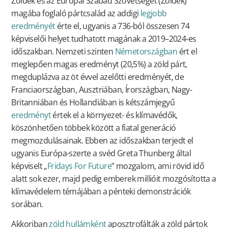
Zöldek és az Európai Szabad Szövetséget (Zöldek)
magába foglaló pártcsalád az addigi
legjobb
eredményét
érte el, ugyanis a 736-ból összesen 74
képviselői helyet tudhatott magának a 2019–2024-es
időszakban. Nemzeti szinten
Németországban
ért el
meglepően magas eredményt (20,5%) a zöld párt,
megduplázva az öt évvel azelőtti eredményét, de
Franciaországban, Ausztriában, Írországban, Nagy-
Britanniában és Hollandiában is kétszámjegyű
eredményt
értek el a környezet- és klímavédők,
köszönhetően többek között a fiatal generáció
megmozdulásainak. Ebben az időszakban terjedt el
ugyanis Európa-szerte a svéd Greta Thunberg által
képviselt „
Fridays For Future
” mozgalom, ami rövid idő
alatt sok ezer, majd pedig emberek millióit mozgósította a
klímavédelem témájában a pénteki demonstrációk
sorában.
Akkoriban
zöld hullámként
aposztrofálták a zöld pártok