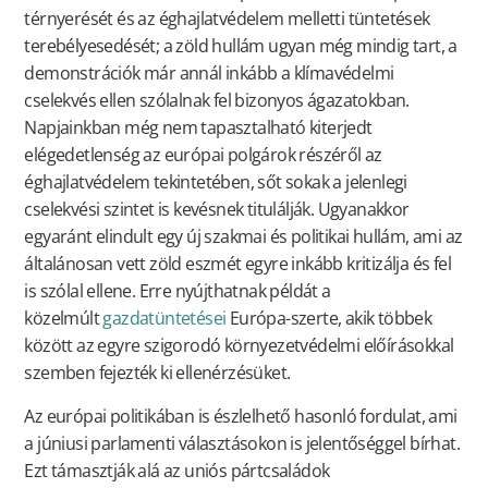
térnyerését és az éghajlatvédelem melletti tüntetések
terebélyesedését; a zöld hullám ugyan még mindig tart, a
demonstrációk már annál inkább a klímavédelmi
cselekvés ellen szólalnak fel bizonyos ágazatokban.
Napjainkban még nem tapasztalható kiterjedt
elégedetlenség az európai polgárok részéről az
éghajlatvédelem tekintetében, sőt sokak a jelenlegi
cselekvési szintet is kevésnek titulálják. Ugyanakkor
egyaránt elindult egy új szakmai és politikai hullám, ami az
általánosan vett zöld eszmét egyre inkább kritizálja és fel
is szólal ellene. Erre nyújthatnak példát a
közelmúlt
gazdatüntetései
Európa-szerte, akik többek
között az egyre szigorodó környezetvédelmi előírásokkal
szemben fejezték ki ellenérzésüket.
Az európai politikában is észlelhető hasonló fordulat, ami
a júniusi parlamenti választásokon is jelentőséggel bírhat.
Ezt támasztják alá az uniós pártcsaládok