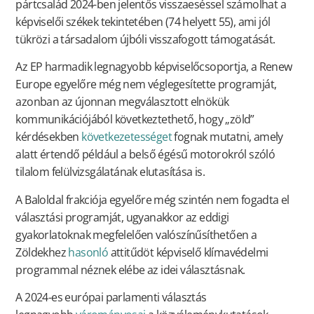
pártcsalád 2024-ben jelentős visszaeséssel számolhat a
képviselői székek tekintetében (74 helyett 55), ami jól
tükrözi a társadalom újbóli visszafogott támogatását.
Az EP harmadik legnagyobb képviselőcsoportja, a Renew
Europe egyelőre még nem véglegesítette programját,
azonban az újonnan megválasztott elnökük
kommunikációjából következtethető, hogy „zöld”
kérdésekben
következetességet
fognak mutatni, amely
alatt értendő például a belső égésű motorokról szóló
tilalom felülvizsgálatának elutasítása is.
A Baloldal frakciója egyelőre még szintén nem fogadta el
választási programját, ugyanakkor az eddigi
gyakorlatoknak megfelelően valószínűsíthetően a
Zöldekhez
hasonló
attitűdöt képviselő klímavédelmi
programmal néznek elébe az idei választásnak.
A 2024-es európai parlamenti választás