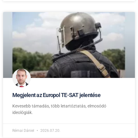
Megjelent az Europol TE-SAT jelentése
Kevesebb támadás, több letartóztatás, elmosódó
ideológiák.
Rémai Dániel
2026.07.20.