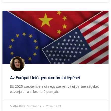
Az Európai Unió geoökonómiai lépései
EU 2025 szeptembere óta egyszerre nyit új partnerségeket
és zárja be a sebezhető pontjait.
Máthé Réka Zsuzsánna
2026.07.21.