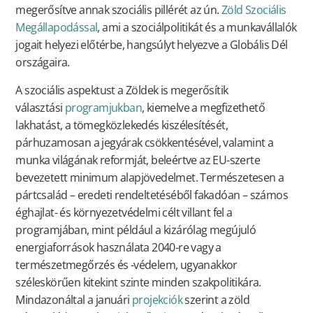
megerősítve annak szociális pillérét az ún.
Zöld Szociális
Megállapodással
, ami a szociálpolitikát és a munkavállalók
jogait helyezi előtérbe, hangsúlyt helyezve a Globális Dél
országaira.
A szociális aspektust a Zöldek is megerősítik
választási
programjukban
, kiemelve a megfizethető
lakhatást, a tömegközlekedés kiszélesítését,
párhuzamosan a jegyárak csökkentésével, valamint a
munka világának reformját, beleértve az EU-szerte
bevezetett minimum alapjövedelmet. Természetesen a
pártcsalád – eredeti rendeltetéséből fakadóan – számos
éghajlat- és környezetvédelmi célt villant fel a
programjában, mint például a kizárólag megújuló
energiaforrások használata 2040-re vagy a
természetmegőrzés és -védelem, ugyanakkor
széleskörűen kitekint szinte minden szakpolitikára.
Mindazonáltal a januári
projekciók
szerint a zöld