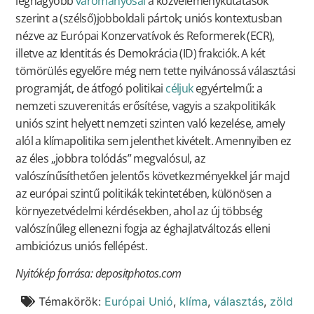
legnagyobb
várományosai
a közvéleménykutatások
szerint a (szélső)jobboldali pártok; uniós kontextusban
nézve az Európai Konzervatívok és Reformerek (ECR),
illetve az Identitás és Demokrácia (ID) frakciók. A két
tömörülés egyelőre még nem tette nyilvánossá választási
programját, de átfogó politikai
céljuk
egyértelmű: a
nemzeti szuverenitás erősítése, vagyis a szakpolitikák
uniós szint helyett nemzeti szinten való kezelése, amely
alól a klímapolitika sem jelenthet kivételt. Amennyiben ez
az éles „jobbra tolódás” megvalósul, az
valószínűsíthetően jelentős következményekkel jár majd
az európai szintű politikák tekintetében, különösen a
környezetvédelmi kérdésekben, ahol az új többség
valószínűleg ellenezni fogja az éghajlatváltozás elleni
ambiciózus uniós fellépést.
Nyitókép forrása: depositphotos.com
Témakörök:
Európai Unió
,
klíma
,
választás
,
zöld