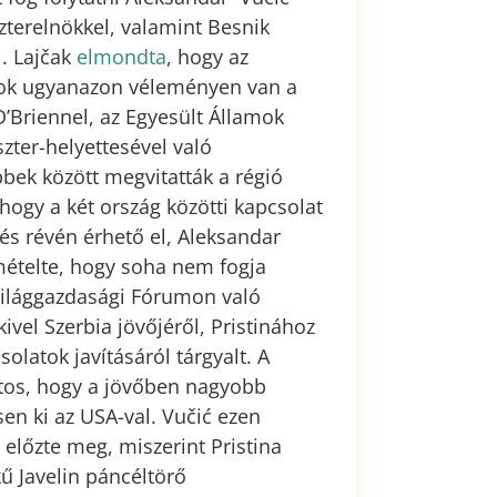
zterelnökkel, valamint Besnik
l. Lajčak
elmondta
, hogy az
mok ugyanazon véleményen van a
’Briennel, az Egyesült Államok
zter-helyettesével való
bbek között megvitatták a régió
 hogy a két ország közötti kapcsolat
és révén érhető el, Aleksandar
ételte, hogy soha nem fogja
Világgazdasági Fórumon való
ivel Szerbia jövőjéről, Pristinához
olatok javításáról tárgyalt. A
tos, hogy a jövőben nagyobb
en ki az USA-val. Vučić ezen
 előzte meg, miszerint Pristina
kű Javelin páncéltörő