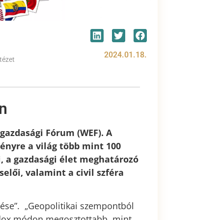
2024.01.18.
tézet
n
ggazdasági Fórum (WEF). A
nyre a világ több mint 100
, a gazdasági élet meghatározó
elői, valamint a civil szféra
ítése”. „Geopolitikai szempontból
adox módon megosztottabb, mint