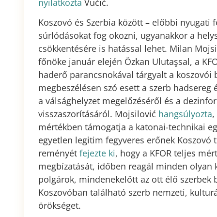
nyilatkozta
Vučič.
Koszovó és Szerbia között – előbbi nyugati fe
súrlódásokat fog okozni, ugyanakkor a helys
csökkentésére is hatással lehet. Milan Mojsi
főnöke január elején Özkan Ulutaşsal, a KF
haderő parancsnokával tárgyalt a koszovói b
megbeszélésen szó esett a szerb hadsereg é
a válsághelyzet megelőzéséről és a dezinfo
visszaszorításáról. Mojsilović
hangsúlyozta
,
mértékben támogatja a katonai-technikai eg
egyetlen legitim fegyveres erőnek Koszovó 
reményét
fejezte ki
, hogy a KFOR teljes mért
megbízatását, időben reagál minden olyan kí
polgárok, mindenekelőtt az ott élő szerbek 
Koszovóban található szerb nemzeti, kulturál
örökséget.