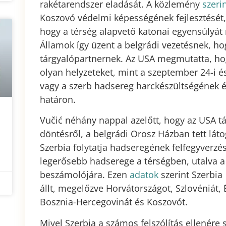
rakétarendszer eladását. A közlemény
szeri
Koszovó védelmi képességének fejlesztését, 
hogy a térség alapvető katonai egyensúlyát 
Államok így üzent a belgrádi vezetésnek, h
tárgyalópartnernek. Az USA megmutatta, ho
olyan helyzeteket, mint a szeptember 24-i é
vagy a szerb hadsereg harckészültségének é
határon.
Vučić néhány nappal azelőtt, hogy az USA táj
döntésről, a belgrádi Orosz Házban tett lát
Szerbia folytatja hadseregének felfegyverzé
legerősebb hadserege a térségben, utalva a
beszámolójára. Ezen
adatok
szerint Szerbia
állt, megelőzve Horvátországot, Szlovéniát
Bosznia-Hercegovinát és Koszovót.
Mivel Szerbia a számos felszólítás ellenére