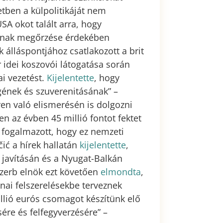
etben a külpolitikáját nem
SA okot talált arra, hogy
ásának megőrzése érdekében
 álláspontjához csatlakozott a brit
idei koszovói látogatása során
ai vezetést.
Kijelentette
, hogy
ének és szuverenitásának” –
en való elismerésén is dolgozni
n az évben 45 millió fontot fektet
y fogalmazott, hogy ez nemzeti
ić a hírek hallatán
kijelentette
,
javításán és a Nyugat-Balkán
szerb elnök ezt követően
elmondta
,
onai felszerelésekbe terveznek
illió eurós csomagot készítünk elő
sére és felfegyverzésére” –