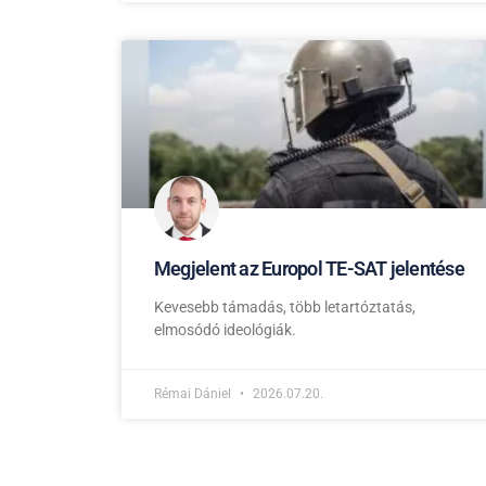
Megjelent az Europol TE-SAT jelentése
Kevesebb támadás, több letartóztatás,
elmosódó ideológiák.
Rémai Dániel
2026.07.20.