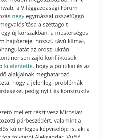
hwab, a Világgazdasági Fórum
kozás
négy
egymással összefüggő
megvalósítása a széttagolt
egy új korszakban, a mesterséges
om hajtóereje, hosszú távú klíma-,
aphangulatát az orosz–ukrán
 kontinensen zajló konfliktusok
ab
kijelentette
, hogy a politikai és az
lkedő alakjainak meghatározó
zta, hogy a jelenlegi problémák
kérdéseket pedig nyílt és konstruktív
ető mellett részt vesz Miroslav
közötti párbeszédért, valamint a
lős különleges képviselője is, aki a
 fog folytatni Aleksandar Vučić