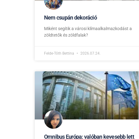
Nem csupán dekoráció
Miként segítik a városi klímaalkalmazkodást a
zöldtetők és zöldfalak?
Felde-Tóth Bettina
2026.07.24.
Omnibus Európa: valóban kevesebb lett