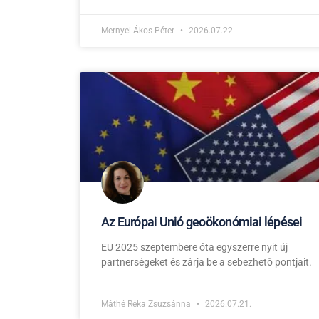
Mernyei Ákos Péter
2026.07.22.
Az Európai Unió geoökonómiai lépései
EU 2025 szeptembere óta egyszerre nyit új
partnerségeket és zárja be a sebezhető pontjait.
Máthé Réka Zsuzsánna
2026.07.21.