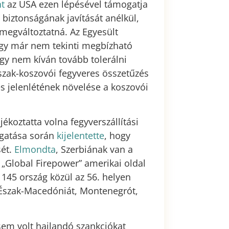
nt
az USA ezen lépésével támogatja
biztonságának javítását anélkül,
megváltoztatná. Az Egyesült
ogy már nem tekinti megbízható
gy nem kíván tovább tolerálni
szak-koszovói fegyveres összetűzés
s jelenlétének növelése a koszovói
ékoztatta volna fegyverszállítási
ogatása során
kijelentette
, hogy
sét.
Elmondta
, Szerbiának van a
 „Global Firepower” amerikai oldal
 145 ország közül az 56. helyen
, Észak-Macedóniát, Montenegrót,
 sem volt hajlandó szankciókat