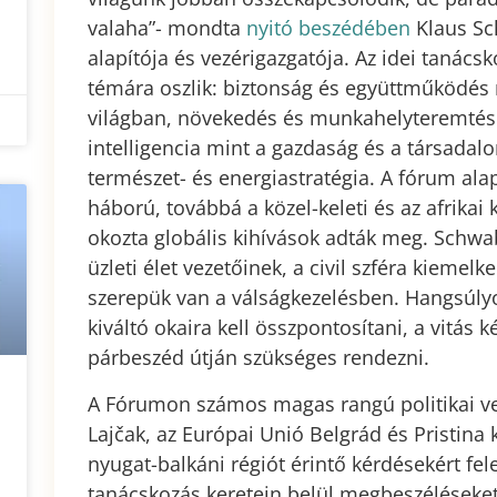
valaha”- mondta
nyitó beszédében
Klaus Sc
alapítója és vezérigazgatója. Az idei tanács
témára oszlik: biztonság és együttműködés 
világban, növekedés és munkahelyteremtés 
intelligencia mint a gazdaság és a társadal
természet- és energiastratégia. A fórum al
háború, továbbá a közel-keleti és az afrikai
okozta globális kihívások adták meg. Schw
üzleti élet vezetőinek, a civil szféra kieme
szerepük van a válságkezelésben. Hangsúlyo
kiváltó okaira kell összpontosítani, a vitás 
párbeszéd útján szükséges rendezni.
A Fórumon számos magas rangú politikai vez
Lajčak, az Európai Unió Belgrád és Pristina 
nyugat-balkáni régiót érintő kérdésekért fele
tanácskozás keretein belül megbeszéléseket