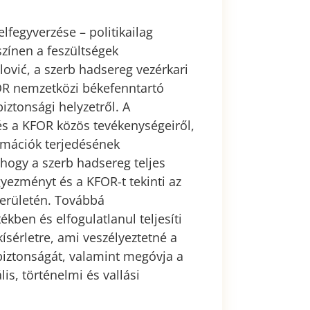
lfegyverzése – politikailag
zínen a feszültségek
lović, a szerb hadsereg vezérkari
OR nemzetközi békefenntartó
iztonsági helyzetről. A
s a KFOR közös tevékenységeiről,
rmációk terjedésének
 hogy a szerb hadsereg teljes
yezményt és a KFOR-t tekinti az
területén. Továbbá
ékben és elfogulatlanul teljesíti
sérletre, ami veszélyeztetné a
biztonságát, valamint megóvja a
is, történelmi és vallási