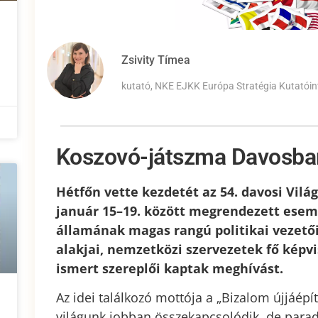
Zsivity Tímea
kutató, NKE EJKK Európa Stratégia Kutatóin
Koszovó-játszma Davosba
Hétfőn vette kezdetét az 54. davosi Vilá
január 15–19. között megrendezett esemé
államának magas rangú politikai vezetői
alakjai, nemzetközi szervezetek fő képvis
ismert szereplői kaptak meghívást.
Az idei találkozó mottója a „Bizalom újjáép
világunk jobban összekapcsolódik, de par