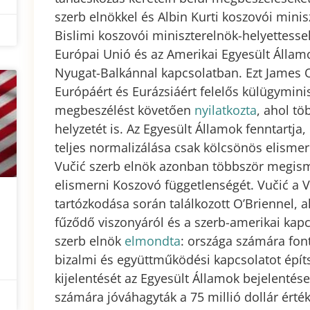
szerb elnökkel és Albin Kurti koszovói minis
Bislimi koszovói miniszterelnök-helyettesse
Európai Unió és az Amerikai Egyesült Álla
Nyugat-Balkánnal kapcsolatban. Ezt James O
Európáért és Eurázsiáért felelős külügyminis
megbeszélést követően
nyilatkozta
, ahol tö
helyzetét is. Az Egyesült Államok fenntartja,
teljes normalizálása csak kölcsönös elismer
Vučić szerb elnök azonban többször megism
elismerni Koszovó függetlenségét. Vučić a 
tartózkodása során találkozott O’Briennel, ak
fűződő viszonyáról és a szerb-amerikai kapcs
szerb elnök
elmondta
: országa számára fon
bizalmi és együttműködési kapcsolatot építs
kijelentését az Egyesült Államok bejelentése
számára jóváhagyták a 75 millió dollár érté