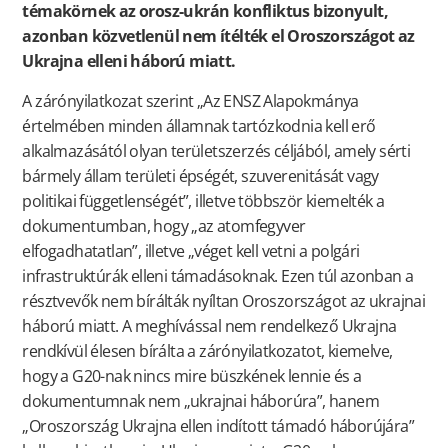
témakörnek az orosz-ukrán konfliktus bizonyult,
azonban közvetlenül nem ítélték el Oroszországot az
Ukrajna elleni háború miatt.
A zárónyilatkozat szerint „Az ENSZ Alapokmánya
értelmében minden államnak tartózkodnia kell erő
alkalmazásától olyan területszerzés céljából, amely sérti
bármely állam területi épségét, szuverenitását vagy
politikai függetlenségét”, illetve többször kiemelték a
dokumentumban, hogy „az atomfegyver
elfogadhatatlan”, illetve „véget kell vetni a polgári
infrastruktúrák elleni támadásoknak. Ezen túl azonban a
résztvevők nem bírálták nyíltan Oroszországot az ukrajnai
háború miatt. A meghívással nem rendelkező Ukrajna
rendkívül élesen bírálta a zárónyilatkozatot, kiemelve,
hogy a G20-nak nincs mire büszkének lennie és a
dokumentumnak nem „ukrajnai háborúra”, hanem
„Oroszország Ukrajna ellen indított támadó háborújára”