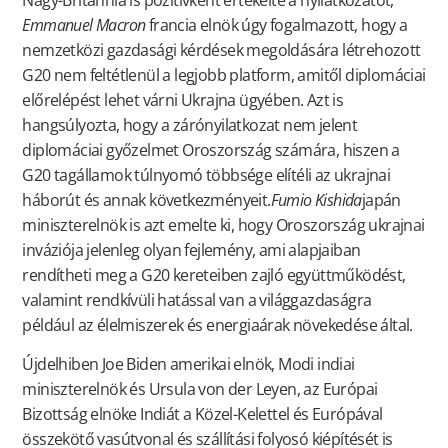
Emmanuel Macron
francia elnök úgy fogalmazott, hogy a
nemzetközi gazdasági kérdések megoldására létrehozott
G20 nem feltétlenül a legjobb platform, amitől diplomáciai
előrelépést lehet várni Ukrajna ügyében. Azt is
hangsúlyozta, hogy a zárónyilatkozat nem jelent
diplomáciai győzelmet Oroszország számára, hiszen a
G20 tagállamok túlnyomó többsége elítéli az ukrajnai
háborút és annak következményeit.
Fumio Kishida
japán
miniszterelnök is azt emelte ki, hogy Oroszország ukrajnai
inváziója jelenleg olyan fejlemény, ami alapjaiban
rendítheti meg a G20 kereteiben zajló együttműködést,
valamint rendkívüli hatással van a világgazdaságra
például az élelmiszerek és energiaárak növekedése által.
Újdelhiben Joe Biden amerikai elnök, Modi indiai
miniszterelnök és Ursula von der Leyen, az Európai
Bizottság elnöke Indiát a Közel-Kelettel és Európával
összekötő vasútvonal és szállítási folyosó kiépítését is