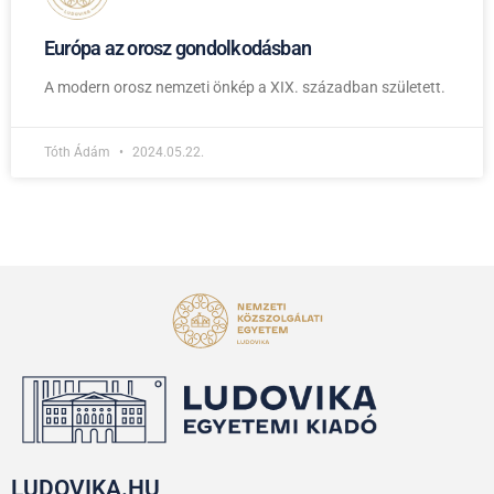
Európa az orosz gondolkodásban
A modern orosz nemzeti önkép a XIX. században született.
Tóth Ádám
2024.05.22.
LUDOVIKA.HU