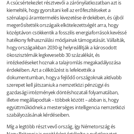
A csúcsértekezlet résztvevői a zárónyilatkozatban azt is
kiemelték, hogy gyorsítani kell az erőfeszítéseket a
szénalapú áramtermelés kivezetése érdekében, és újból
megerősítették országaik elkötelezettségét arra, hogy
középtávon csökkentik a fosszilis energiaforrások kevéssé
hatékony felhasználási módjainak támogatását. Vállalták,
hogy országaikban 2030-ig helyreállítják a károsodott
ökoszisztémák legkevesebb 30 százalékát, és
intézkedéseket hoznak a talajromlás megakadályozása
érdekében. Azt a célkitűzést is lefektették a
dokumentumban, hogy a fejlődő országoknak aktívabb
szerepet kell játszaniuk a nemzetközi pénzügyi és
gazdasági intézmények döntéshozatali folyamatában,
illetve megállapodtak – többek között – abban is, hogy
együttműködnek a mesterséges intelligencia nemzetközi
szabályozásának kérdéseiben.
Míg a legtöbb részt vevő ország, így Németország és
Nagy-Britannia is pozitívként értékelte a nyilatkozatot,