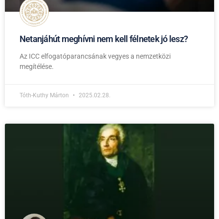
Netanjáhút meghívni nem kell félnetek jó lesz?
Az ICC elfogatóparancsának vegyes a nemzetközi
megítélése.
Tóth-Kuthy Márton
2025.02.28.