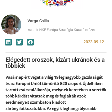
Varga Csilla
kutató, NKE Európa Stratégia Kutatóintézet
2023.09.12.
Elégedett oroszok, kizárt ukránok és a
többiek
Vasárnap ért véget a világ 19 legnagyobb gazdaságát
és az Európai Uniót tömörítő G20 csoport Újdelhiben
tartott csúcstalálkozója, melynek keretében a vezetők
több kérdést vitattak meg és foglalták azok
eredményeit szombaton kiadott
zárónyilatkozatukba. Az egyik leghangsúlyosabb