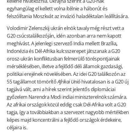
kellene hivatkoznia. Ukrajna szerint a G20-nak
egyhangúlag el kellett volna ítélnie a háborút és
felszólítania Moszkvát az invázió haladéktalan leállítására.
Volodimir Zelenszkij ukrán elnök tavaly még részt vett a
G20 csúcstalálkozóján, idén azonban arra nem kapott
meghívást. A jelenlegi szervező India mellett Brazília
,
Indonézia és Dél-Afrika kulcsszerepet játszanak a G20
orosz-ukrán konfliktusban felmerülő töréspontjainak
mérséklésében, illetve a fejlődő déli államok gazdasági,
politikai erejének növelésében. Az idei G20 találkozón az
55 tagállamot tömörítő
Afrikai Unió
hivatalosan is a G20 új
tagjává vált, ami a hírek szerint jelentős diplomáciai
győzelem Narendra Modi indiai miniszterelnök számára.
Az afrikai országok közül eddig csak Dél-Afrika volt a G20
tagja, így a továbbiakban a szervezet nagyobb mértékben
képes majd koncentrálni a fejlődő országok érdekeire,
céljaira is.