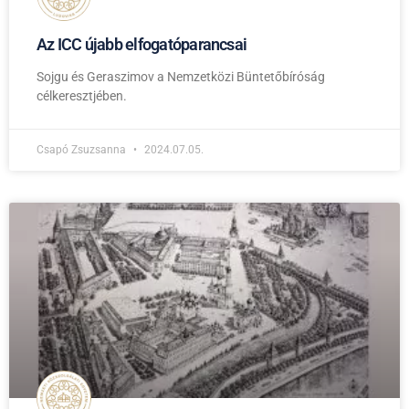
Az ICC újabb elfogatóparancsai
Sojgu és Geraszimov a Nemzetközi Büntetőbíróság
célkeresztjében.
Csapó Zsuzsanna
2024.07.05.