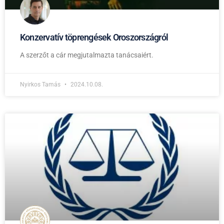
Konzervatív töprengések Oroszországról
A szerzőt a cár megjutalmazta tanácsaiért.
Nyirkos Tamás
2024.10.08.