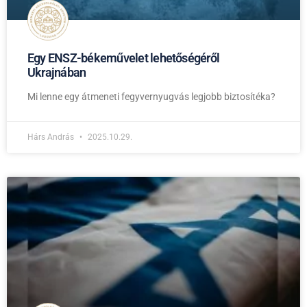
Egy ENSZ-békeművelet lehetőségéről
Ukrajnában
Mi lenne egy átmeneti fegyvernyugvás legjobb biztosítéka?
Hárs András
2025.10.29.