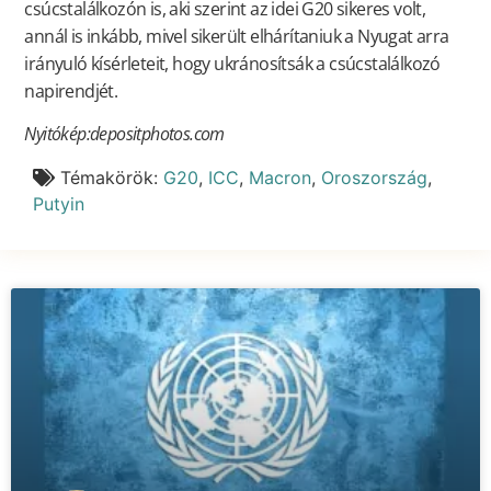
csúcstalálkozón is, aki szerint az idei G20 sikeres volt,
annál is inkább, mivel sikerült elhárítaniuk a Nyugat arra
irányuló kísérleteit, hogy ukránosítsák a csúcstalálkozó
napirendjét.
Nyitókép:depositphotos.com
Témakörök:
G20
,
ICC
,
Macron
,
Oroszország
,
Putyin