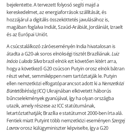
bejelentette. A tervezett folyosó segíti majd a
kereskedelmet, az energiaforrások szállítását, és
hozzájárul a digitális összeköttetés javulásához is,
magában foglalva Indiát, Szaúd-Arábiát, Jordániát, Izraelt
és az Európai Uniót.
A csúcstalálkozó záróeseményén India hivatalosan is
átadta a G20-ak soros elnökségi tisztét Brazíliának.
Luiz
Inácio Lulada Silva
brazil elnök ezt követően kitért arra,
hogy a következő G20 csúcson Putyin orosz elnök bátran
részt vehet, semmiképpen nem tartóztatják le. Putyin
ellen nemzetközi elfogatóparancsot adott ki a
Nemzetközi
Büntetőbíróság (ICC)
Ukrajnában elkövetett háborús
bűncselekmények gyanújával, így ha olyan országba
utazik, amely részese az ICC statútumának,
letartóztathatják; Brazília e statútumot 2000-ben írta alá.
Fentiek miatt Putyint több nemzetközi eseményen
Szergej
Lavrov
orosz külügyminiszter képviselte, így a G20