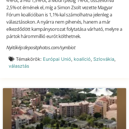
4%-ot, a Híd 1,5%-ot, a Modrí pedig 1%-ot, összevonva
2,5%-ot érnének el, míg a Simon Zsolt vezette Magyar
Fórum koalícióban is 1,1%-kal számolhatna jelenleg a
választásokon. A nyárra nem pihenés, hanem a már
elkezdődött kampánysorozat folytatása várható, melyre a
pártok hárommillió eurót költhetnek.
Nyitókép:depositphotos.com
/symbiot
Témakörök:
Európai Unió
,
koalíció
,
Szlovákia
,
választás