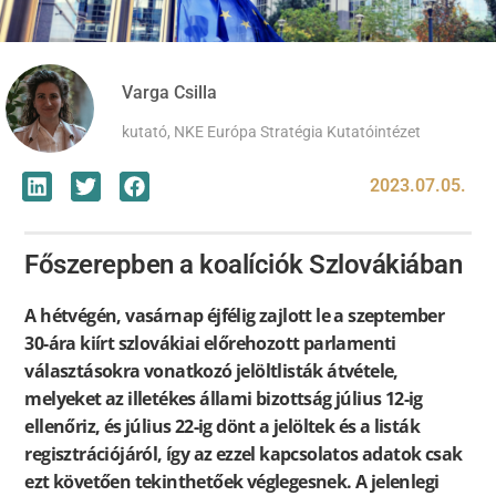
Varga Csilla
kutató, NKE Európa Stratégia Kutatóintézet
2023.07.05.
Főszerepben a koalíciók Szlovákiában
A hétvégén, vasárnap
éjfélig zajlott le a szeptember
30-ára kiírt szlovákiai előrehozott parlamenti
választásokra vonatkozó jelöltlisták átvétele,
melyeket az illetékes állami bizottság július 12-ig
ellenőriz, és július 22-ig dönt a jelöltek és a listák
regisztrációjáról, így az ezzel kapcsolatos adatok csak
ezt követően tekinthetőek véglegesnek. A jelenlegi