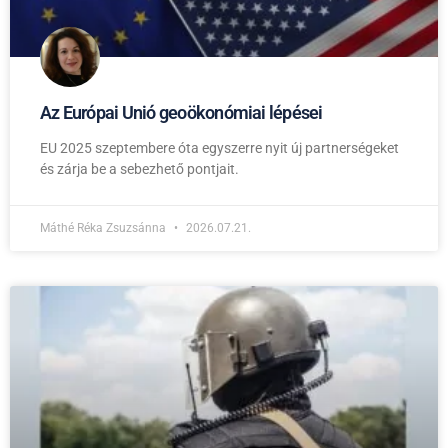
Az Európai Unió geoökonómiai lépései
EU 2025 szeptembere óta egyszerre nyit új partnerségeket
és zárja be a sebezhető pontjait.
Máthé Réka Zsuzsánna
2026.07.21.