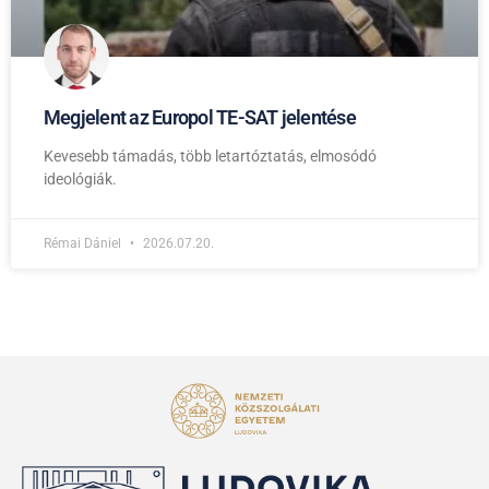
Megjelent az Europol TE-SAT jelentése
Kevesebb támadás, több letartóztatás, elmosódó
ideológiák.
Rémai Dániel
2026.07.20.