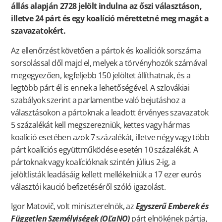
állás alapján 2728 jelölt indulna az őszi választáson,
illetve 24 párt és egy koalíció mérettetné meg magát a
szavazatokért.
Az ellenőrzést követően a pártok és koalíciók sorszáma
sorsolással dől majd el, melyek a törvényhozók számával
megegyezően, legfeljebb 150 jelöltet állíthatnak, és a
legtöbb párt él is ennek a lehetőségével. A szlovákiai
szabályok szerint a parlamentbe való bejutáshoz a
választásokon a pártoknak a leadott érvényes szavazatok
5 százalékát kell megszerezniük, kettes vagy hármas
koalíció esetében azok 7 százalékát, illetve négy vagy több
párt koalíciós együttműködése esetén 10 százalékát. A
pártoknak vagy koalícióknak szintén július 2-ig, a
jelöltlisták leadásáig kellett mellékelniük a 17 ezer eurós
választói kaució befizetéséről szóló igazolást.
Igor Matovič, volt miniszterelnök, az
Egyszerű Emberek és
Független Személyiségek (OĽaNO)
párt elnökének pártja,