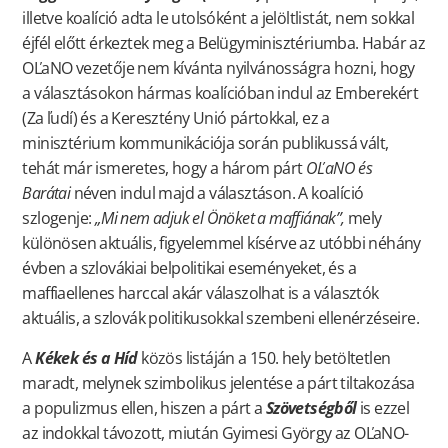
illetve koalíció adta le utolsóként a jelöltlistát, nem sokkal
éjfél előtt érkeztek meg a Belügyminisztériumba. Habár az
OĽaNO vezetője nem kívánta nyilvánosságra hozni, hogy
a választásokon hármas koalícióban indul az Emberekért
(Za ľudí) és a Keresztény Unió pártokkal, ez a
minisztérium kommunikációja során publikussá vált,
tehát már ismeretes, hogy a három párt
OĽaNO és
Barátai
néven indul majd a választáson. A koalíció
szlogenje:
„Mi nem adjuk el Önöket a maffiának”,
mely
különösen aktuális, figyelemmel kísérve az utóbbi néhány
évben a szlovákiai belpolitikai eseményeket, és a
maffiaellenes harccal akár válaszolhat is a választók
aktuális, a szlovák politikusokkal szembeni ellenérzéseire.
A
Kékek és a Híd
közös listáján a 150. hely betöltetlen
maradt, melynek szimbolikus jelentése a párt tiltakozása
a populizmus ellen, hiszen a párt a
Szövetségből
is ezzel
az indokkal távozott, miután Gyimesi György az OĽaNO-