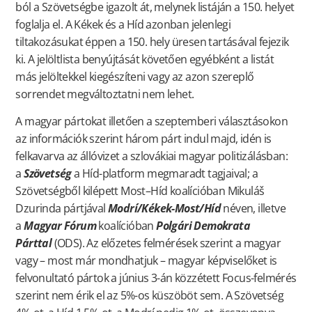
ból a Szövetségbe igazolt át, melynek listáján a 150. helyet
foglalja el. A Kékek és a Híd azonban jelenlegi
tiltakozásukat éppen a 150. hely üresen tartásával fejezik
ki. A jelöltlista benyújtását követően egyébként a listát
más jelöltekkel kiegészíteni vagy az azon szereplő
sorrendet megváltoztatni nem lehet.
A magyar pártokat illetően a szeptemberi választásokon
az információk szerint három párt indul majd, idén is
felkavarva az állóvizet a szlovákiai magyar politizálásban:
a
Szövetség
a Híd-platform megmaradt tagjaival; a
Szövetségből kilépett Most–Híd koalícióban Mikuláš
Dzurinda pártjával
Modrí/Kékek-Most/Híd
néven, illetve
a
Magyar Fórum
koalícióban
Polgári Demokrata
Párttal
(ODS). Az előzetes felmérések szerint a magyar
vagy – most már mondhatjuk – magyar képviselőket is
felvonultató pártok a június 3-án közzétett Focus-felmérés
szerint nem érik el az 5%-os küszöböt sem. A Szövetség