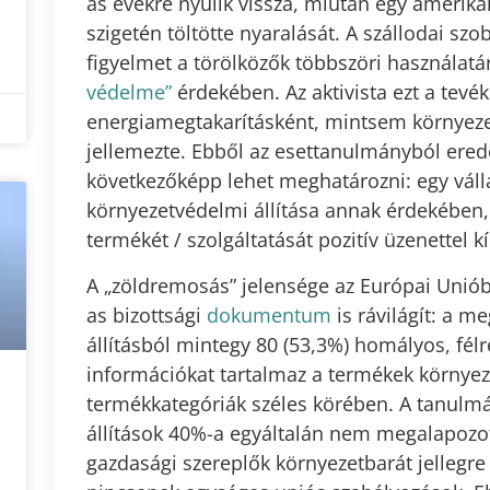
as évekre nyúlik vissza, miután egy amerikai
szigetén töltötte nyaralását. A szállodai szo
figyelmet a törölközők többszöri használatá
védelme”
érdekében. Az aktivista ezt a tevé
energiamegtakarításként, mintsem környez
jellemezte. Ebből az esettanulmányból ered
következőképp lehet meghatározni: egy váll
környezetvédelmi állítása annak érdekében,
termékét / szolgáltatását pozitív üzenettel k
A „zöldremosás” jelensége az Európai Unió
as bizottsági
dokumentum
is rávilágít: a m
állításból mintegy 80 (53,3%) homályos, fé
információkat tartalmaz a termékek környeze
termékkategóriák széles körében. A tanulmá
állítások 40%-a egyáltalán nem megalapozot
gazdasági szereplők környezetbarát jellegre