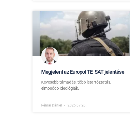
Megjelent az Europol TE-SAT jelentése
Kevesebb támadás, több letartóztatás,
elmosódó ideológiák.
Rémai Dániel
2026.07.20.