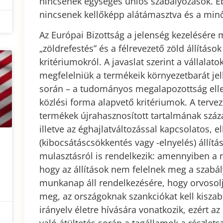
nincsenek egységes uniós szabályozások. Ebb
nincsenek kellőképp alátámasztva és a minő
Az Európai Bizottság a jelenség kezelésére
„zöldrefestés” és a félrevezető zöld állításo
kritériumokról. A javaslat szerint a válla
megfelelniük a termékeik környezetbarát je
során – a tudományos megalapozottság elle
közlési forma alapvető kritériumok. A tervez
termékek újrahasznosított tartalmának száz
illetve az éghajlatváltozással kapcsolatos, e
(kibocsátáscsökkentés vagy -elnyelés) állítás
mulasztásról is rendelkezik: amennyiben a n
hogy az állítások nem felelnek meg a szabály
munkanap áll rendelkezésére, hogy orvosolja
meg, az országoknak szankciókat kell kiszab
irányelv életre hívására vonatkozik, ezért a