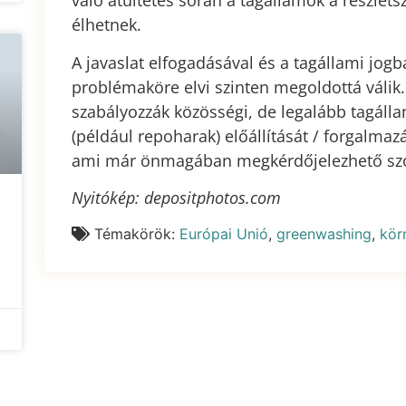
való átültetés során a tagállamok a részlets
élhetnek.
A javaslat elfogadásával és a tagállami jogba
problémaköre elvi szinten megoldottá váli
szabályozzák közösségi, de legalább tagáll
(például repoharak) előállítását / forgalmaz
ami már önmagában megkérdőjelezhető szók
Nyitókép: depositphotos.com
Témakörök:
Európai Unió
,
greenwashing
,
kör