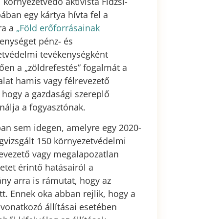
 környezetvédő aktivista Fidzsi-
bában egy kártya hívta fel a
ra a
„Föld erőforrásainak
kenységet pénz- és
etvédelmi tevékenységként
ően a „zöldrefestés” fogalmát a
alat hamis vagy félrevezető
 hogy a gazdasági szereplő
ínálja a fogyasztónak.
ban sem idegen, amelyre egy 2020-
egvizsgált 150 környezetvédelmi
lrevezető vagy megalapozatlan
tet érintő hatásairól a
ny arra is rámutat, hogy az
t. Ennek oka abban rejlik, hogy a
 vonatkozó állításai esetében