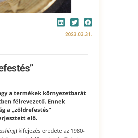
2023.03.31.
refestés”
hogy a termékek környezetbarát
tben félrevezető. Ennek
g a „zöldrefestés”
rjesztett elő.
ashing
) kifejezés eredete az 1980-