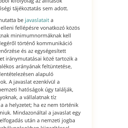
ől kifolyólag az állítások
ségi tájékoztatás sem adott.
 mutatta be
javaslatait
a
k elleni fellépésre vonatkozó közös
latoknak minimumnormáknak kell
llegéről történő kommunikáció
nőrzése és az egységesített
et iránymutatásai közé tartozik a
alékos arányának feltüntetése,
llentételezésen alapuló
ok. A javaslat ezenkívül a
emzeti hatóságok úgy találják,
oknak, a vállalatnak tíz
 a helyzetet; ha ez nem történik
niuk. Mindazonáltal a javaslat egy
z elfogadás után a nemzeti jogba