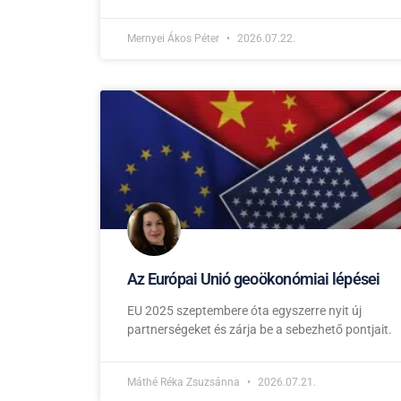
Mernyei Ákos Péter
2026.07.22.
Az Európai Unió geoökonómiai lépései
EU 2025 szeptembere óta egyszerre nyit új
partnerségeket és zárja be a sebezhető pontjait.
Máthé Réka Zsuzsánna
2026.07.21.