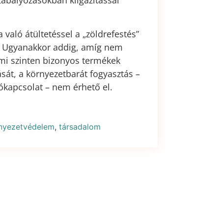
zabályozásokban kiigazítással
 való átültetéssel a „zöldrefestés”
k. Ugyanakkor addig, amíg nem
ami szinten bizonyos termékek
ását, a környezetbarát fogyasztás –
apcsolat – nem érhető el.
nyezetvédelem
,
társadalom