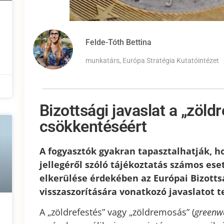
Felde-Tóth Bettina
munkatárs, Európa Stratégia Kutatóintézet
Bizottsági javaslat a „zöld
csökkentéséért
A fogyasztók gyakran tapasztalhatják, 
jellegéről szóló tájékoztatás számos ese
elkerülése érdekében az Európai Bizottsá
visszaszorítására vonatkozó javaslatot te
A „zöldrefestés” vagy „zöldremosás” (
greenw