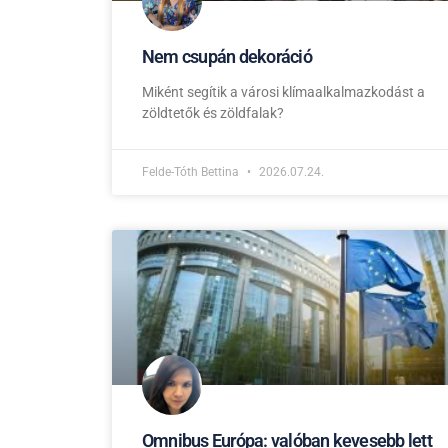
Nem csupán dekoráció
Miként segítik a városi klímaalkalmazkodást a
zöldtetők és zöldfalak?
Felde-Tóth Bettina
2026.07.24.
Omnibus Európa: valóban kevesebb lett