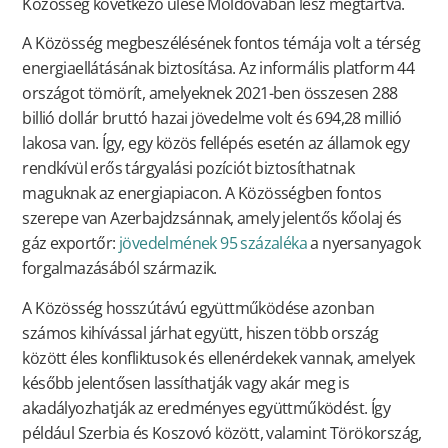
Közösség következő ülése Moldovában lesz megtartva.
A Közösség megbeszélésének fontos témája volt a térség
energiaellátásának biztosítása. Az informális platform 44
országot tömörít, amelyeknek 2021-ben összesen 288
billió dollár bruttó hazai jövedelme volt és 694,28 millió
lakosa van. Így, egy közös fellépés esetén az államok egy
rendkívül erős tárgyalási pozíciót biztosíthatnak
maguknak az energiapiacon. A Közösségben fontos
szerepe van Azerbajdzsánnak, amely jelentős kőolaj és
gáz exportőr:
jövedelmének 95 százaléka
a nyersanyagok
forgalmazásából származik.
A Közösség hosszútávú együttműködése azonban
számos kihívással járhat együtt, hiszen több ország
között éles konfliktusok és ellenérdekek vannak, amelyek
később jelentősen lassíthatják vagy akár meg is
akadályozhatják az eredményes együttműködést. Így
például Szerbia és Koszovó között, valamint Törökország,