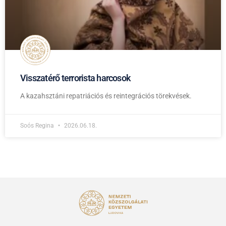
Visszatérő terrorista harcosok
A kazahsztáni repatriációs és reintegrációs törekvések.
Soós Regina
2026.06.18.