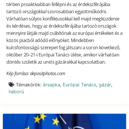
térben proaktívabban fellépni és az érdekszférájába
tartozó országokkal szorosabban együttműködni.
Várhatóan súlyos konfliktusokkal kell majd megküzdenie
és kérdéses, hogy az érdekszférájába tartozó országok
mennyire látják majd csábítónak az európai értékeket és a
közös piacból adódó előnyöket. Mindebben
kulcsfontosságú szerepet fog játszani a soron következő,
október 20–21-i Európai Tanács ülése, amikor várhatóan
döntés születik az uniós gázárakkal kapcsolatban.
Kép forrása: depositphotos.com
Témakörök:
ársapka
,
Európai Tanács
,
gázár
,
háború