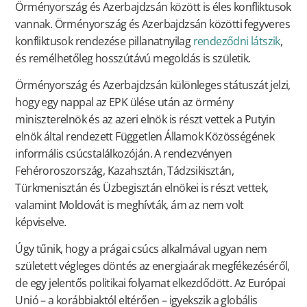
Örményország és Azerbajdzsán között is éles konfliktusok
vannak. Örményország és Azerbajdzsán közötti fegyveres
konfliktusok rendezése pillanatnyilag
rendeződni látszik
,
és remélhetőleg hosszútávú megoldás is születik.
Örményország és Azerbajdzsán különleges státuszát jelzi,
hogy egy nappal az EPK ülése után az örmény
miniszterelnök és az azeri elnök is részt vettek a Putyin
elnök által rendezett Független Államok Közösségének
informális csúcstalálkozóján. A rendezvényen
Fehéroroszország, Kazahsztán, Tádzsikisztán,
Türkmenisztán és Üzbegisztán elnökei is részt vettek,
valamint Moldovát is meghívták, ám az nem volt
képviselve.
Úgy tűnik, hogy a prágai csúcs alkalmával ugyan nem
született végleges döntés az energiaárak megfékezéséről,
de egy jelentős politikai folyamat elkezdődött. Az Európai
Unió – a korábbiaktól eltérően – igyekszik a globális