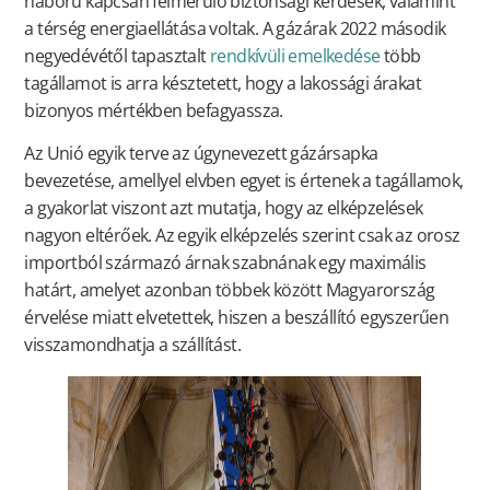
háború kapcsán felmerülő biztonsági kérdések, valamint
a térség energiaellátása voltak. A gázárak 2022 második
negyedévétől tapasztalt
rendkívüli emelkedése
több
tagállamot is arra késztetett, hogy a lakossági árakat
bizonyos mértékben befagyassza.
Az Unió egyik terve az úgynevezett gázársapka
bevezetése, amellyel elvben egyet is értenek a tagállamok,
a gyakorlat viszont azt mutatja, hogy az elképzelések
nagyon eltérőek. Az egyik elképzelés szerint csak az orosz
importból származó árnak szabnának egy maximális
határt, amelyet azonban többek között Magyarország
érvelése miatt elvetettek, hiszen a beszállító egyszerűen
visszamondhatja a szállítást.