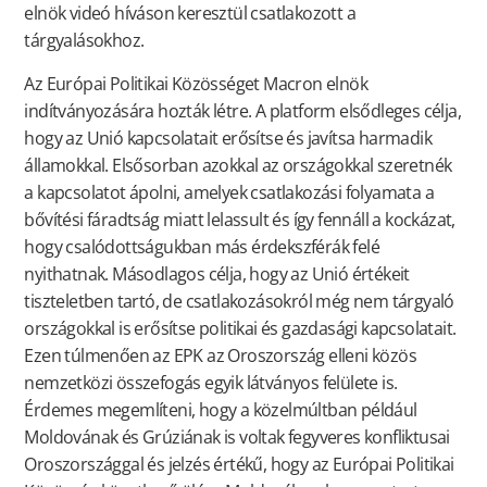
elnök videó híváson keresztül csatlakozott a
tárgyalásokhoz.
Az Európai Politikai Közösséget Macron elnök
indítványozására hozták létre. A platform elsődleges célja,
hogy az Unió kapcsolatait erősítse és javítsa harmadik
államokkal. Elsősorban azokkal az országokkal szeretnék
a kapcsolatot ápolni, amelyek csatlakozási folyamata a
bővítési fáradtság miatt lelassult és így fennáll a kockázat,
hogy csalódottságukban más érdekszférák felé
nyithatnak. Másodlagos célja, hogy az Unió értékeit
tiszteletben tartó, de csatlakozásokról még nem tárgyaló
országokkal is erősítse politikai és gazdasági kapcsolatait.
Ezen túlmenően az EPK az Oroszország elleni közös
nemzetközi összefogás egyik látványos felülete is.
Érdemes megemlíteni, hogy a közelmúltban például
Moldovának és Grúziának is voltak fegyveres konfliktusai
Oroszországgal és jelzés értékű, hogy az Európai Politikai