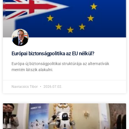
Európai biztonságpolitika az EU nélkül?
Európa új biztonságpolitikai struktúrája az alternatívák
mentén látszik alakulni.
Navracsics Tibor
2026.07.02.