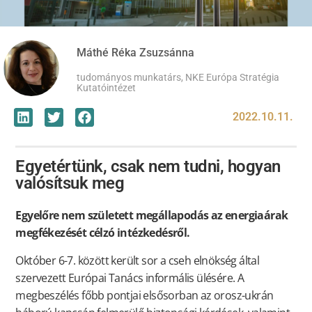
Máthé Réka Zsuzsánna
tudományos munkatárs, NKE Európa Stratégia
Kutatóintézet
2022.10.11.
Egyetértünk, csak nem tudni, hogyan
valósítsuk meg
Egyelőre nem született megállapodás az energiaárak
megfékezését célzó intézkedésről.
Október 6-7. között került sor a cseh elnökség által
szervezett Európai Tanács informális ülésére. A
megbeszélés főbb pontjai elsősorban az orosz-ukrán