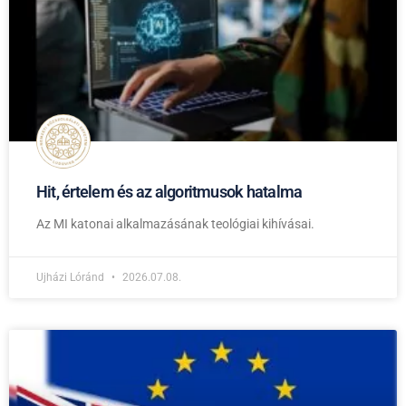
Hit, értelem és az algoritmusok hatalma
Az MI katonai alkalmazásának teológiai kihívásai.
Ujházi Lóránd
2026.07.08.