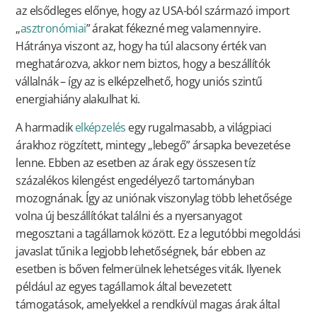
az elsődleges előnye, hogy az USA-ból származó import
„
asztronómiai
” árakat fékezné meg valamennyire.
Hátránya viszont az, hogy ha túl alacsony érték van
meghatározva, akkor nem biztos, hogy a beszállítók
vállalnák – így az is elképzelhető, hogy uniós szintű
energiahiány alakulhat ki.
A harmadik
elképzelés
egy rugalmasabb, a világpiaci
árakhoz rögzített, mintegy „lebegő” ársapka bevezetése
lenne. Ebben az esetben az árak egy összesen tíz
százalékos kilengést engedélyező tartományban
mozognának. Így az uniónak viszonylag több lehetősége
volna új beszállítókat találni és a nyersanyagot
megosztani a tagállamok között. Ez a legutóbbi megoldási
javaslat tűnik a legjobb lehetőségnek, bár ebben az
esetben is bőven felmerülnek lehetséges viták. Ilyenek
például az egyes tagállamok által bevezetett
támogatások, amelyekkel a rendkívül magas árak által