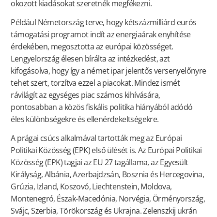
okozott kiadásokat szeretnék megfékezni.
Például Németország terve, hogy kétszázmilliárd eurós
támogatási programot indít az energiaárak enyhítése
érdekében, megosztotta az európai közösséget.
Lengyelország élesen bírálta az intézkedést, azt
kifogásolva, hogy így a német ipar jelentős versenyelőnyre
tehet szert, torzítva ezzel a piacokat. Mindez ismét
rávilágít az egységes piac számos kihívására,
pontosabban a közös fiskális politika hiányából adódó
éles különbségekre és ellenérdekeltségekre.
A prágai csúcs alkalmával tartották meg az Európai
Politikai Közösség (EPK) első ülését is. Az Európai Politikai
Közösség (EPK) tagjai az EU 27 tagállama, az Egyesült
Királyság, Albánia, Azerbajdzsán, Bosznia és Hercegovina,
Grúzia, Izland, Koszovó, Liechtenstein, Moldova,
Montenegró, Észak-Macedónia, Norvégia, Örményország,
Svájc, Szerbia, Törökország és Ukrajna. Zelenszkij ukrán