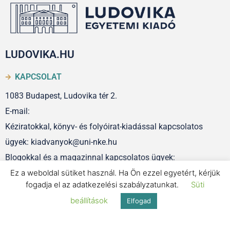
LUDOVIKA.HU
KAPCSOLAT
1083 Budapest, Ludovika tér 2.
E-mail:
Kéziratokkal, könyv- és folyóirat-kiadással kapcsolatos
ügyek: kiadvanyok@uni-nke.hu
Blogokkal és a magazinnal kapcsolatos ügyek:
Ez a weboldal sütiket használ. Ha Ön ezzel egyetért, kérjük
szerkesztoseg@uni-nke.hu
fogadja el az adatkezelési szabályzatunkat.
Süti
beállítások
Elfogad
IMPRESSZUM