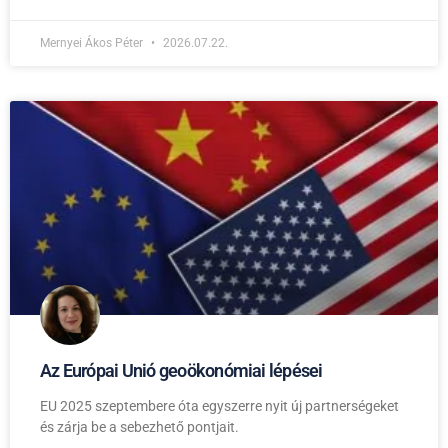
Mernyei Ákos Péter
2026.07.22.
Az Európai Unió geoökonómiai lépései
EU 2025 szeptembere óta egyszerre nyit új partnerségeket
és zárja be a sebezhető pontjait.