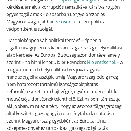
kérdése, amely a korrupciós tematikával társítva rögtön
egyes tagállamok – elsősorban Lengyelország és
Magyarország, újabban
Szlovénia
– elleni politikai
vádpontként is szolgál.
Hasonlóképpen vált politikai témává – éppen a
jogállamisági jelentés kapcsán – a gazdasági helyreállítási
alap kérdése. Az Európai Bizottság azon döntése, amely
szerint – ha hinni lehet Didier Reynders
kijelentésének
– a
magyar nemzeti helyreállítási terv jóváhagyását
mindaddig elhalasztják, amíg Magyarország eddig meg
nem határozott tartalmú igazságszolgáltatási
reformlépéseket nem hajt végre, egyértelműen politikai
motivációjú döntésnek tekinthető. Ezt mi sem támasztja
alá jobban, mint az a tény, hogy az azonos főigazgatóság
által készített igazságügyi eredménytábla kimutatása
szerint Magyarország egyébként az Európai Unió
középmezőnyéhez tartozik az igazságszolgáltatási