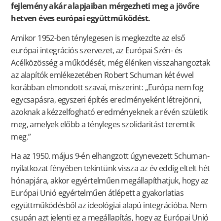
fejlemény akár alapjaiban mérgezheti meg a jövőre
hetven éves európai együttműködést.
Amikor 1952-ben ténylegesen is megkezdte az első
európai integrációs szervezet, az Európai Szén- és
Acélközösség a működését, még élénken visszahangoztak
az alapítók emlékezetében Robert Schuman két évvel
korábban elmondott szavai, miszerint: „Európa nem fog
egycsapásra, egyszeri építés eredményeként létrejönni,
azoknak a kézzelfogható eredményeknek a révén születik
meg, amelyek előbb a tényleges szolidaritást teremtik
meg.”
Ha az 1950. május 9-én elhangzott úgynevezett Schuman-
nyilatkozat fényében tekintünk vissza az év eddig eltelt hét
hónapjára, akkor egyértelműen megállapíthatjuk, hogy az
Európai Unió egyértelműen átlépett a gyakorlatias
együttműködésből az ideológiai alapú integrációba. Nem
csupán azt jelenti ez a megállapítás, hogy az Európai Unió