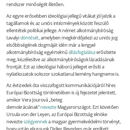
rendszer minőségét illetően.
Az egyre erősebben ideológiai jellegű vitákat jól jelzik a
tagállamok és az uniós intézmények között feszülő
ellentétek politikai jellege. A német alkotmánybíróság
tavalyi
döntését
, amelyben megkérdőjelezi az uniós jog
elsőbbségének dogmáját idén már a lengyel
alkotmánybíróság egyértelmű
állásfoglalása
erősítette
meg, kiszélesítve az alkotmánybíróságok lázadásának
frontját. Ezt az ideológiai háború jelleget erősíti a
nyilatkozatok sokszor szokatlanul kemény hangneme is.
Az évtizedek óta visszafogott kommunikációjáról híres
Európai Bizottság történetében is új fejezetet jelentett,
amikor Vera Jourová „beteg
demokráciának”
nevezte
Magyarországot. Ezt követően
Ursula von der Leyen, az Európai Bizottság elnöke
nevezte
szégyennek
a magyar gyermekvédelmi törvényt,
hogy aztán eljussunk Didier Reynders már említett