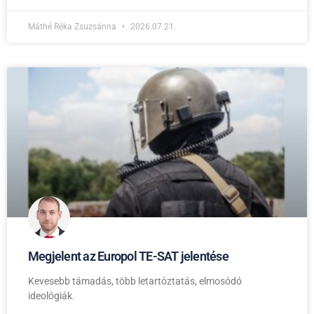
Máthé Réka Zsuzsánna
2026.07.21.
Megjelent az Europol TE-SAT jelentése
Kevesebb támadás, több letartóztatás, elmosódó
ideológiák.