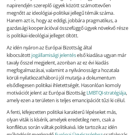
napirendjén szereplő ügyek között számottevően
megnőtt az ideológiai-politikai jellegű témák száma.
Hanem azt is, hogy az eddigi, jobbára pragmatikus, a
gazdasági kooperációval összefüggő ügyek növekvő része
is politikai-ideológiai jelleget öltött.
Az idén nyáron az Európai Bizottság által
kibocsátott
jogállamisági jelentés
első kiadása ugyan már
tavaly ősszel megjelent, azonban az ez évi kiadás
megfogalmazásai, valamint a nyilvánosságra hozatala
körüli nyilatkozatháború jól mutatja a dokumentum
elsődlegesen politikai ihletettségét. Hasonlóan komoly
motivációt jelent az Európai Bizottság
LMBTQI-stratégiája
,
amely ezen a területen is teljes emancipációt tűzi ki célul.
A fenti, kifejezetten politikai karakterű lépéseket más,
olyan viták is kísérik, amelyek eredetileg nem, csak a
konfliktus során váltak politikaivá. Ide tartozik az idén
működését megkezdő
Európai Ügyészséghez
csatlakozás