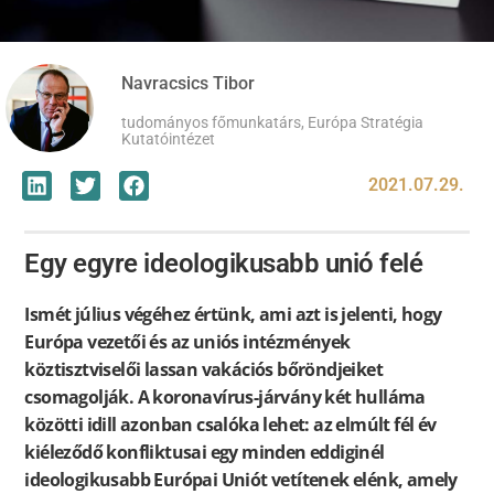
Navracsics Tibor
tudományos főmunkatárs, Európa Stratégia
Kutatóintézet
2021.07.29.
Egy egyre ideologikusabb unió felé
Ismét július végéhez értünk, ami azt is jelenti, hogy
Európa vezetői és az uniós intézmények
köztisztviselői lassan vakációs bőröndjeiket
csomagolják. A koronavírus-járvány két hulláma
közötti idill azonban csalóka lehet: az elmúlt fél év
kiéleződő konfliktusai egy minden eddiginél
ideologikusabb Európai Uniót vetítenek elénk, amely