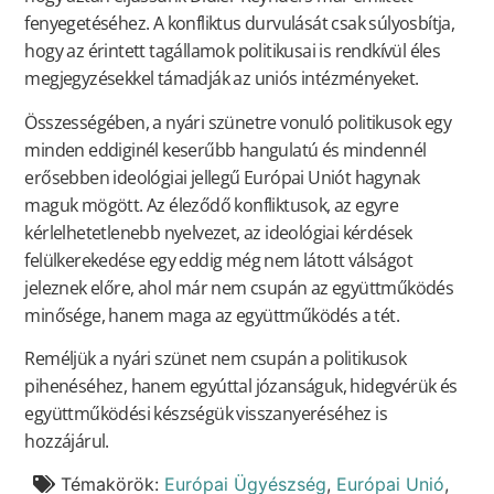
fenyegetéséhez. A konfliktus durvulását csak súlyosbítja,
hogy az érintett tagállamok politikusai is rendkívül éles
megjegyzésekkel támadják az uniós intézményeket.
Összességében, a nyári szünetre vonuló politikusok egy
minden eddiginél keserűbb hangulatú és mindennél
erősebben ideológiai jellegű Európai Uniót hagynak
maguk mögött. Az éleződő konfliktusok, az egyre
kérlelhetetlenebb nyelvezet, az ideológiai kérdések
felülkerekedése egy eddig még nem látott válságot
jeleznek előre, ahol már nem csupán az együttműködés
minősége, hanem maga az együttműködés a tét.
Reméljük a nyári szünet nem csupán a politikusok
pihenéséhez, hanem egyúttal józanságuk, hidegvérük és
együttműködési készségük visszanyeréséhez is
hozzájárul.
Témakörök:
Európai Ügyészség
,
Európai Unió
,