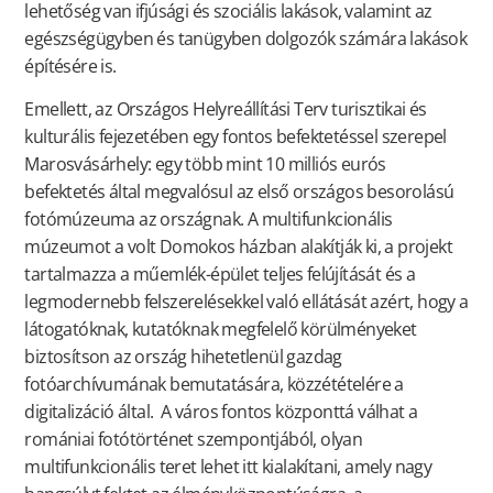
lehetőség van ifjúsági és szociális lakások, valamint az
egészségügyben és tanügyben dolgozók számára lakások
építésére is.
Emellett, az Országos Helyreállítási Terv turisztikai és
kulturális fejezetében egy fontos befektetéssel szerepel
Marosvásárhely: egy több mint 10 milliós eurós
befektetés által megvalósul az első országos besorolású
fotómúzeuma az országnak. A multifunkcionális
múzeumot a volt Domokos házban alakítják ki, a projekt
tartalmazza a műemlék-épület teljes felújítását és a
legmodernebb felszerelésekkel való ellátását azért, hogy a
látogatóknak, kutatóknak megfelelő körülményeket
biztosítson az ország hihetetlenül gazdag
fotóarchívumának bemutatására, közzétételére a
digitalizáció által. A város fontos központtá válhat a
romániai fotótörténet szempontjából, olyan
multifunkcionális teret lehet itt kialakítani, amely nagy