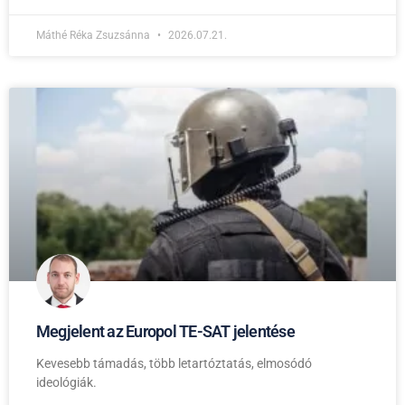
Máthé Réka Zsuzsánna
2026.07.21.
Megjelent az Europol TE-SAT jelentése
Kevesebb támadás, több letartóztatás, elmosódó
ideológiák.