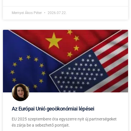
Mernyei Ákos Péter
2026.07.22.
Az Európai Unió geoökonómiai lépései
EU 2025 szeptembere óta egyszerre nyit új partnerségeket
és zárja be a sebezhető pontjait.