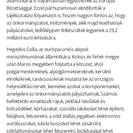
államtitkárai is folyamatosan egyeztetnek az Európai
Bizottsággal. Ezzel párhuzamosan elindították a
tájékoztatási folyamatot is, hiszen nagyon fontos az, hogy
az önkormányzatok, intézmények, akik majd leadhatnak
pályázatokat, kellőképpen felkészültek legyenek a 29,2
milliárd euró lehívására.
Hegedüs Csilla, az európai uniós alapok
minisztériumának államtitkára, Kolozs és Fehér megye
után Maros megyében folytatta a körutat, ahol
polgármestereknek, alpolgármestereknek, kerületi
elnököknek, tanácsosoknak mutatta be az országos
helyreállítási tervet, kiemelve azokat a komponenseket,
amelyekre az önkormányzatok pályázhatnak. Számos
befektetés vonatkozik rájuk, például iskolákat és
bölcsődéket, kórházakat, szociális lakásokat lehet építeni,
felújítani, felszerelni, a zöld átállás jegyében elektromos
autóbuszokat, iskola buszokat lehet vásárolni,
töltőállomásokat lehet felszerelni, bicikliutakat lehet