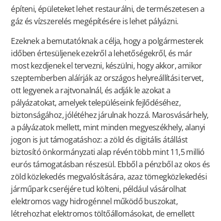
építeni, épületeket lehet restaurálni, de természetesen a
gáz és vízszerelés megépítésére is lehet pályázni.
Ezeknek a bemutatóknak a célja, hogy a polgármesterek
időben értesüljenek ezekről a lehetőségekről, és már
most kezdjenek el tervezni, készülni, hogy akkor, amikor
szeptemberben aláírják az országos helyreállítási tervet,
ott legyenek a rajtvonalnál, és adják le azokat a
pályázatokat, amelyek településeink fejlődéséhez,
biztonságához, jólétéhez járulnak hozzá. Marosvásárhely,
a pályázatok mellett, mint minden megyeszékhely, alanyi
jogon is jut támogatáshoz: a zöld és digitális átállást
biztosító önkormányzati alap révén több mint 11,5 millió
eurós támogatásban részesül. Ebből a pénzből az okos és
zöld közlekedés megvalósítására, azaz tömegközlekedési
járműpark cseréjére tud költeni, például vásárolhat
elektromos vagy hidrogénnel működő buszokat,
létrehozhat elektromos töltőállomásokat, de emellett