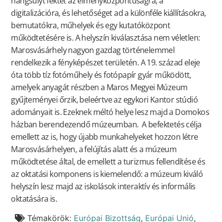
hangsúlyt fektet az élményközpontúságra, a
digitalizációra, és lehetőséget ad a különféle kiállításokra,
bemutatókra, műhelyek és egy kutatóközpont
működtetésére is. A helyszín kiválasztása nem véletlen:
Marosvásárhely nagyon gazdag történelemmel
rendelkezik a fényképészet területén. A 19. század eleje
óta több tíz fotóműhely és fotópapír gyár működött,
amelyek anyagát részben a Maros Megyei Múzeum
gyűjteményei őrzik, beleértve az egykori Kantor stúdió
adományait is. Ezeknek méltó helye lesz majd a Domokos
házban berendezendő múzeumban. A befektetés célja
emellett az is, hogy újabb munkahelyeket hozzon létre
Marosvásárhelyen, a felújítás alatt és a múzeum
működtetése által, de emellett a turizmus fellendítése és
az oktatási komponens is kiemelendő: a múzeum kiváló
helyszín lesz majd az iskolások interaktív és informális
oktatására is.
Témakörök:
Európai Bizottság
,
Európai Unió
,