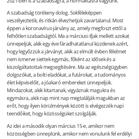
2021-ben is a szabadságra, a normalitásra vágyunk.
A szabadság törékeny dolog. Sokféleképpen
veszélyeztetik, és ritkán élvezhetjük zavartalanul. Most
éppen a koronavírus-járvány az, amely megfoszt ettől a
felhőtlen szabadságtól. Ma a márciusi ifjak mellett azokat
ünnepeljük, akik egy éve fáradhatatlanul küzdenek azért,
hogy legyőzzük a járványt, akik az elmúlt évben félelmet
nem ismerve siettek egymás, főként az idősek és a
kiszolgáltatottak megsegítésére. Ma az egészségügyben
dolgozókat, a bolti eladókat, a futárokat, a tudományos
élet képviselőit, a jóakaró embereket ünnepeljük.
Mindazokat, akik kitartanak, vigyáznak magukra és
egymásra, akik nap mint nap megtalálják magukban az
erőt, hogy ilyen körülmények között is elvégezzék napi
teendőiket, hogy közösségüket szolgálják.
Az idei a második olyan március 15-e, amikor nem
közösségben ünneplünk, amikor nem vonulunk fel erdélyi