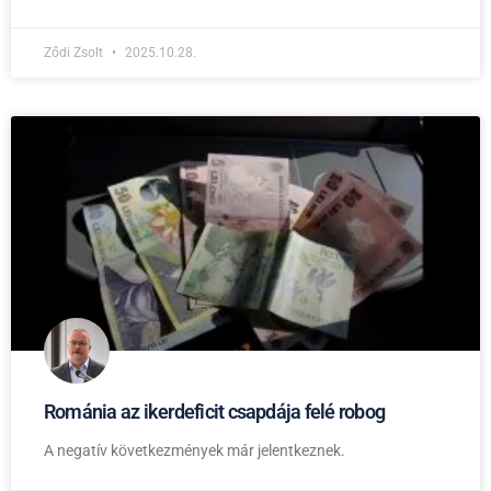
Ződi Zsolt
2025.10.28.
Románia az ikerdeficit csapdája felé robog
A negatív következmények már jelentkeznek.