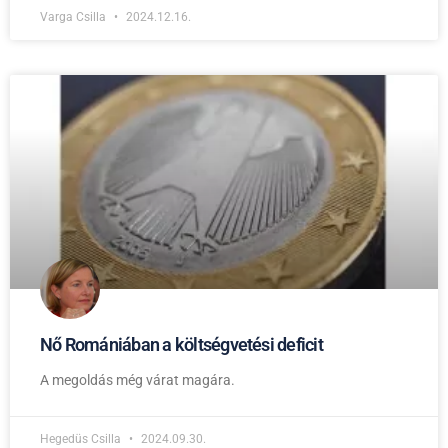
Varga Csilla
2024.12.16.
Nő Romániában a költségvetési deficit
A megoldás még várat magára.
Hegedüs Csilla
2024.09.30.