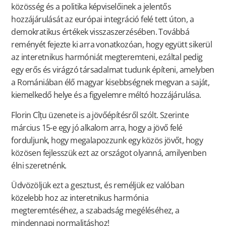
közösség és a politika képviselőinek a jelentős
hozzájárulását az európai integráció felé tett úton, a
demokratikus értékek visszaszerzésében. Továbbá
reményét fejezte ki arra vonatkozóan, hogy együtt sikerül
az interetnikus harmóniát megteremteni, ezáltal pedig
egy erős és virágzó társadalmat tudunk építeni, amelyben
a Romániában élő magyar kisebbségnek megvan a saját,
kiemelkedő helye és a figyelemre méltó hozzájárulása.
Florin Cîțu üzenete is a jövőépítésről szólt. Szerinte
március 15-e egy jó alkalom arra, hogy a jövő felé
forduljunk, hogy megalapozzunk egy közös jövőt, hogy
közösen fejlesszük ezt az országot olyanná, amilyenben
élni szeretnénk.
Üdvözöljük ezt a gesztust, és reméljük ez valóban
közelebb hoz az interetnikus harmónia
megteremtéséhez, a szabadság megéléséhez, a
mindennapi normalitáshoz!