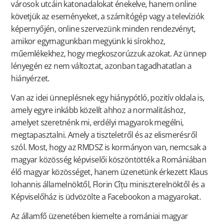
városok utcáin katonadalokat énekelve, hanem online
követjük az eseményeket, a számítógép vagy a televíziók
képernyőjén, online szervezünk minden rendezvényt,
amikor egymagunkban megyünk ki sírokhoz,
műemlékekhez, hogy megkoszorúzzuk azokat. Az ünnep
lényegén ez nem változtat, azonban tagadhatatlan a
hiányérzet.
Van az idei ünneplésnek egy hiánypótló, pozitív oldala is,
amely egyre inkább közelít ahhoz a normalitáshoz,
amelyet szeretnénk mi, erdélyi magyarok megélni,
megtapasztalni. Amely a tiszteletről és az elismerésről
szól. Most, hogy az RMDSZ is kormányon van, nemcsak a
magyar közösség képviselői köszöntötték a Romániában
élő magyar közösséget, hanem üzenetünk érkezett Klaus
Iohannis államelnöktől, Florin Cîțu miniszterelnöktől és a
Képviselőház is üdvözölte a Facebookon a magyarokat.
Az államfő üzenetében kiemelte a romániai magyar