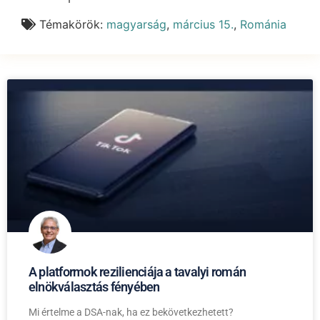
Témakörök:
magyarság
,
március 15.
,
Románia
A platformok rezilienciája a tavalyi román
elnökválasztás fényében
Mi értelme a DSA-nak, ha ez bekövetkezhetett?