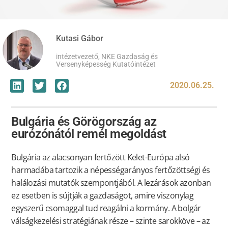
Kutasi Gábor
intézetvezető, NKE Gazdaság és
Versenyképesség Kutatóintézet
2020.06.25.
Bulgária és Görögország az
eurózónától remél megoldást
Bulgária az alacsonyan fertőzött Kelet-Európa alsó
harmadába tartozik a népességarányos fertőzöttségi és
halálozási mutatók szempontjából. A lezárások azonban
ez esetben is sújtják a gazdaságot, amire viszonylag
egyszerű csomaggal tud reagálni a kormány. A bolgár
válságkezelési stratégiának része – szinte sarokköve – az