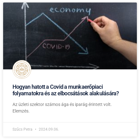
Hogyan hatott a Covid a munkaerőpiaci
folyamatokra és az elbocsátások alakulására?
Az üzleti szektor számos ága és iparág érintett volt.
Elemzés.
Szűcs Petra
2024.09.06.