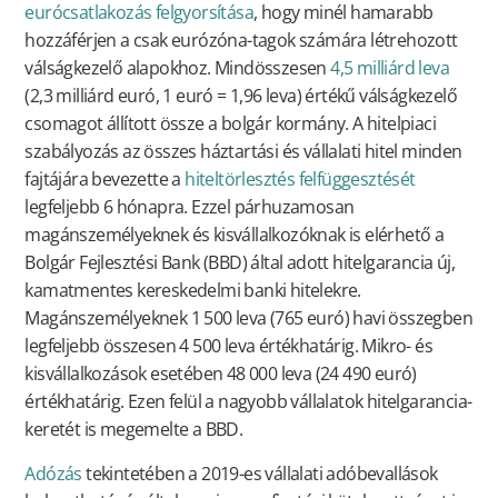
eurócsatlakozás felgyorsítása
, hogy minél hamarabb
hozzáférjen a csak eurózóna-tagok számára létrehozott
válságkezelő alapokhoz. Mindösszesen
4,5 milliárd leva
(2,3 milliárd euró, 1 euró = 1,96 leva) értékű válságkezelő
csomagot állított össze a bolgár kormány. A hitelpiaci
szabályozás az összes háztartási és vállalati hitel minden
fajtájára bevezette a
hiteltörlesztés felfüggesztését
legfeljebb 6 hónapra. Ezzel párhuzamosan
magánszemélyeknek és kisvállalkozóknak is elérhető a
Bolgár Fejlesztési Bank (BBD) által adott hitelgarancia új,
kamatmentes kereskedelmi banki hitelekre.
Magánszemélyeknek 1 500 leva (765 euró) havi összegben
legfeljebb összesen 4 500 leva értékhatárig. Mikro- és
kisvállalkozások esetében 48 000 leva (24 490 euró)
értékhatárig. Ezen felül a nagyobb vállalatok hitelgarancia-
keretét is megemelte a BBD.
Adózás
tekintetében a 2019-es vállalati adóbevallások