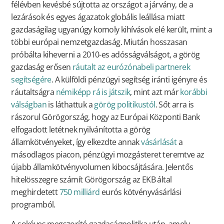
félévben kevésbé sújtotta az országot a járvány, de a
lezárások és egyes ágazatok globális leállása miatt
gazdaságilag ugyanúgy komoly kihívások elé került, mint a
többi európai nemzetgazdaság. Miután hosszasan
próbálta kiheverni a 2010-es adósságválságot, a görög
gazdaság erősen
ráutalt az eurózónabeli partnerek
segítségére
. A külföldi pénzügyi segítség iránti igényre és
ráutaltságra
némiképp rá is játszik
, mint azt már
korábbi
válságban
is láthattuk a
görög politikustól
. Sőt arra is
rászorul Görögország, hogy az Európai Központi Bank
elfogadott letétnek nyilvánította a görög
államkötvényeket, így elkezdte annak
vásárlását
a
másodlagos piacon, pénzügyi mozgásteret teremtve az
újabb államkötvényvolumen kibocsájtására. Jelentős
hitelösszegre számít Görögország az EKB által
meghirdetett
750 milliárd
eurós kötvényvásárlási
programból.
A sokéves megszorító gazdaságpolitika után, amely