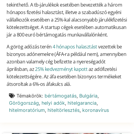
tekinthető. A tb-járulékok esetében bevezették a három
hónapos fizetési halasztást, illetve a szabadúszó egyéni
vállalkozók esetében a 25%-kal alacsonyabb járulékfizetési
kötelezettséget. A startup cégek esetében automatikusan
jár a 800 euró bértámogatás munkavállalónként.
A görög adózás terén
4 hónapos halasztást
vezettek be
bizonyos adónemekre (ÁFA-ra például nem), amennyiben
azonban valamely cég befizette a nyereségadót
áprilisban, az
25% kedvezményt kapott
az adófizetési
kötelezettségére. Az áfa esetében bizonyos termékeket
átsoroltak a 6%-os áfakulcs alá.
Témakörök:
bértámogatás
,
Bulgária
,
Görögország
,
helyi adók
,
hitelgarancia
,
hitelmoratórium
,
hiteltörlesztés
,
koronavírus