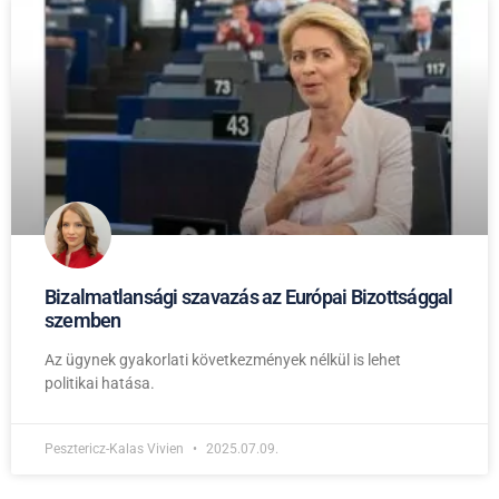
Bizalmatlansági szavazás az Európai Bizottsággal
szemben
Az ügynek gyakorlati következmények nélkül is lehet
politikai hatása.
Pesztericz-Kalas Vivien
2025.07.09.