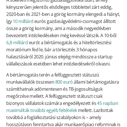
kényszerűen jelentős elsődleges többlettel zárt eddig,
2020-ban és 2021-ben a görög kormány elengedi a hiányt,
így
10 milliárd
eurós gazdaságvédelmi-csomagot állított
össze a görög kormány, ami a második negyedévben
bevezetett intézkedéseken még kevéssé látszik. A 10-ből
6,8 milliárd
eurót a bértámogatás és a hiteltörlesztési
moratórium fed le, bár a törlesztés 3 hónapos
halasztásáról 2020. június elejéig mindössze a startup
vállalkozások esetében lehet intézkedésekről olvasni.
A bértámogatás terén a felfüggesztett státuszú
munkavállalók összesen
800 euró
állami bértámogatásra
számíthatnak adómentesen és TB-jogosultságuk
megőrzése mellett. A felfüggesztett státuszt csak
bizonyos vállalatok számára engedélyezett és
45 napban
maximálták további egyéb feltételek
mellett. Lazítottak
továbbá a foglalkoztatási szabályokon is – amely
hosszútávon fenntartva akár munkaerőpiaci reformnak is