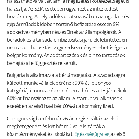
halaszthatóvá váltak, ami a megfizetési kötelezettséget is
halasztja. Az SZJA esetében ugyanezt az intézkedést
hozták meg. A helyi adók vonatkozásában az ingatlan- és
gépjárműadók időben történő befizetése esetén 5%
adókedvezményben részesülnek az állampolgárok. A
béradók és a társadalombiztosítási járulék tekintetében
nem adott halasztási vagy kedvezményes lehetőséget a
bolgár kormány. Az adótartozások és a hiteltartozások
behajtása felfüggesztésre került.
Bulgária is alkalmazza a bértámogatást. A szabadságra
küldött munkavállalók bérének 50%-át, bizonyos
kategóriájú munkadók esetében a bér és a TB-járulékok
60%-át finanszírozza az állam. A startup vállalkozások
esetében az első havi bér 60%-át a kormány fizeti.
Görögországban február 26-án regisztrálták az első
megbetegedést és két hét múlva le is zárták a
közintézményeket és iskolákat.
Egészségügyileg
az első