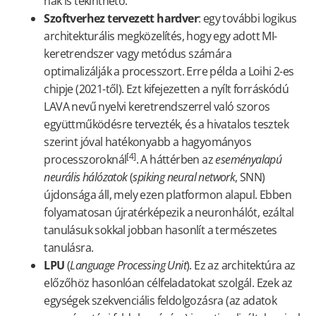
nak is tekinthető.
Szoftverhez tervezett hardver
: egy további logikus
architekturális megközelítés, hogy egy adott MI-
keretrendszer vagy metódus számára
optimalizálják a processzort. Erre példa a Loihi 2-es
chipje (2021-től). Ezt kifejezetten a nyílt forráskódú
LAVA nevű nyelvi keretrendszerrel való szoros
együttműködésre tervezték, és a hivatalos tesztek
szerint jóval hatékonyabb a hagyományos
[4]
processzoroknál
. A háttérben az
eseményalapú
neurális hálózatok
(
spiking neural network
, SNN)
újdonsága áll, mely ezen platformon alapul. Ebben
folyamatosan újratérképezik a neuronhálót, ezáltal
tanulásuk sokkal jobban hasonlít a természetes
tanulásra.
LPU
(
Language Processing Unit
). Ez az architektúra az
előzőhöz hasonlóan célfeladatokat szolgál. Ezek az
egységek szekvenciális feldolgozásra (az adatok