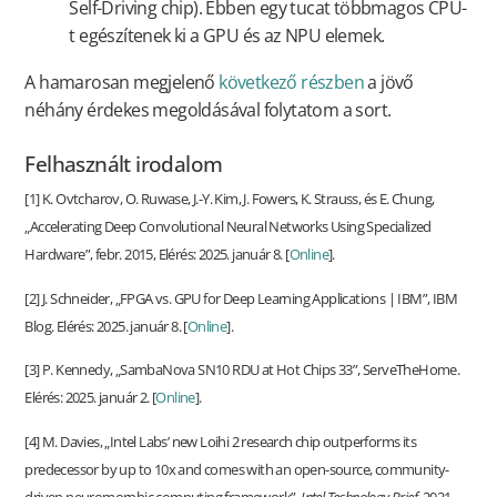
Self-Driving chip). Ebben egy tucat többmagos CPU-
t egészítenek ki a GPU és az NPU elemek.
A hamarosan megjelenő
következő részben
a jövő
néhány érdekes megoldásával folytatom a sort.
Felhasznált irodalom
[1] K. Ovtcharov, O. Ruwase, J.-Y. Kim, J. Fowers, K. Strauss, és E. Chung,
„Accelerating Deep Convolutional Neural Networks Using Specialized
Hardware”, febr. 2015, Elérés: 2025. január 8. [
Online
].
[2] J. Schneider, „FPGA vs. GPU for Deep Learning Applications | IBM”, IBM
Blog. Elérés: 2025. január 8. [
Online
].
[3] P. Kennedy, „SambaNova SN10 RDU at Hot Chips 33”, ServeTheHome.
Elérés: 2025. január 2. [
Online
].
[4] M. Davies, „Intel Labs’ new Loihi 2 research chip outperforms its
predecessor by up to 10x and comes with an open-source, community-
driven neuromorphic computing framework”,
Intel Technology Brief
, 2021,