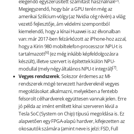
[5]
elegendő egyszerűsített számítást használnak
.
Megjegyzendő, hogy bár a GPU terén még az
amerikai Szilícium-völgy (az Nvidia cég révén) a világ
vezető fejlesztője, ám védelmi szempontból
kiemelendő, hogy a kínai Huawei is az élvonalban
van: már 2017-ben felzárkózott az iPhone-hoz azzal,
hogy a Kirin 980 mobiltelefon-processzor NPU-t is
[6]
tartalmazott
(ez még inkább képfeldolgozásra
készült), illetve szervert is építettek külön NPU-
[7]
modullal (mely négy általános NPU-t integrál)
.
Vegyes rendszerek
. Sokszor érdemes az MI-
rendszerek mögé tervezett hardvereknél vegyes
megoldásokat alkalmazni, melyekben a fentebb
felsorolt célhardverek együttesen vannak jelen. Erre
jó példa az imént említett kínai szerveren kívül a
Tesla SoC (System on Chip) típusú megoldása is. Ez
alapvetően egy FPGA-alapú hardver, kifejezetten az
okosautók számára (amint neve is jelzi: FSD, Full