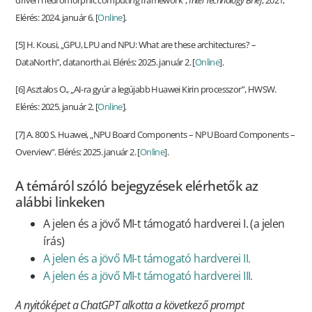
Elérés: 2024. január 6. [
Online
].
[5] H. Kousi, „GPU, LPU and NPU: What are these architectures? –
DataNorth”, datanorth.ai. Elérés: 2025. január 2. [
Online
].
[6] Asztalos O., „AI-ra gyúr a legújabb Huawei Kirin processzor”, HWSW.
Elérés: 2025. január 2. [
Online
].
[7] A. 800 S. Huawei, „NPU Board Components – NPU Board Components –
Overview”. Elérés: 2025. január 2. [
Online
].
A témáról szóló bejegyzések elérhetők az
alábbi linkeken
A jelen és a jövő MI-t támogató hardverei I. (a jelen
írás)
A jelen és a jövő MI-t támogató hardverei II.
A jelen és a jövő MI-t támogató hardverei III.
A nyitóképet a ChatGPT alkotta a következő prompt