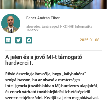
Fehér András Tibor
alezredes, tanársegéd, NKE HHK Informatika
Tanszék
2025.01.08.
A jelen és a jövő MI-t támogató
hardverei I.
Rövid összefoglalóm célja, hogy „kályhaként”
szolgálhasson, ha az olvasó a mesterséges
intelligencia (továbbiakban MI) hardveres alapjairól,
és ennek várható továbbfejlődési lehetőségeiről
szeretne tájékozódni. Kezdjük a jelen megoldásaival.