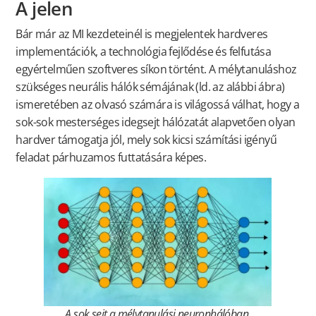
A jelen
Bár már az MI kezdeteinél is megjelentek hardveres
implementációk, a technológia fejlődése és felfutása
egyértelműen szoftveres síkon történt. A mélytanuláshoz
szükséges neurális hálók sémájának (ld. az alábbi ábra)
ismeretében az olvasó számára is világossá válhat, hogy a
sok-sok mesterséges idegsejt hálózatát alapvetően olyan
hardver támogatja jól, mely sok kicsi számítási igényű
feladat párhuzamos futtatására képes.
A sok sejt a mélytanulási neuronhálóban,