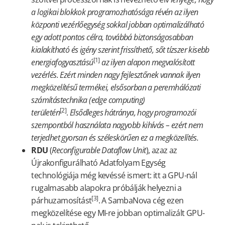
a logikai blokkok programozhatósága révén az ilyen
központi vezérlőegység sokkal jobban optimalizálható
egy adott pontos célra, továbbá biztonságosabban
kialakítható és igény szerint frissíthető, sőt tízszer kisebb
[1]
energiafogyasztású
az ilyen alapon megvalósított
vezérlés. Ezért minden nagy fejlesztőnek vannak ilyen
megközelítésű termékei, elsősorban a peremhálózati
számítástechnika (edge computing)
[2]
területén
.
Elsődleges hátránya, hogy programozói
szempontból használata nagyobb kihívás – ezért nem
terjedhet gyorsan és széleskörűen ez a megközelítés.
RDU
(
Reconfigurable Dataflow Unit
), azaz az
Újrakonfigurálható Adatfolyam Egység
technológiája még kevéssé ismert: itt a GPU-nál
rugalmasabb alapokra próbálják helyezni a
[3]
párhuzamosítást
. A SambaNova cég ezen
megközelítése egy MI-re jobban optimalizált GPU-