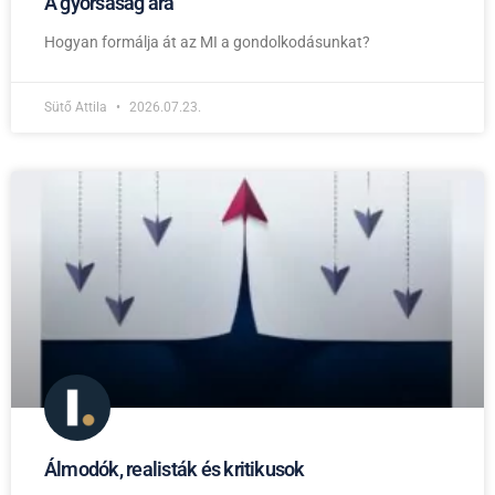
A gyorsaság ára
Hogyan formálja át az MI a gondolkodásunkat?
Sütő Attila
2026.07.23.
Álmodók, realisták és kritikusok