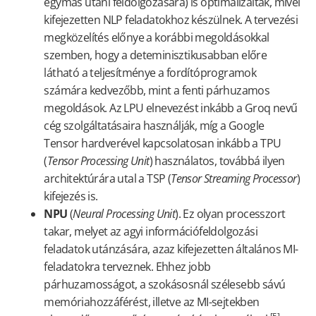
egymás utáni feldolgozására) is optimalizáltak, mivel
kifejezetten NLP feladatokhoz készülnek. A tervezési
megközelítés előnye a korábbi megoldásokkal
szemben, hogy a deteminisztikusabban előre
látható a teljesítménye a fordítóprogramok
számára kedvezőbb, mint a fenti párhuzamos
megoldások. Az LPU elnevezést inkább a Groq nevű
cég szolgáltatásaira használják, míg a Google
Tensor hardverével kapcsolatosan inkább a TPU
(
Tensor Processing Unit
) használatos, továbbá ilyen
architektúrára utal a TSP (
Tensor Streaming Processor
)
kifejezés is.
NPU
(
Neural Processing Unit
). Ez olyan processzort
takar, melyet az agyi információfeldolgozási
feladatok utánzására, azaz kifejezetten általános MI-
feladatokra terveznek. Ehhez jobb
párhuzamosságot, a szokásosnál szélesebb sávú
memóriahozzáférést, illetve az MI-sejtekben