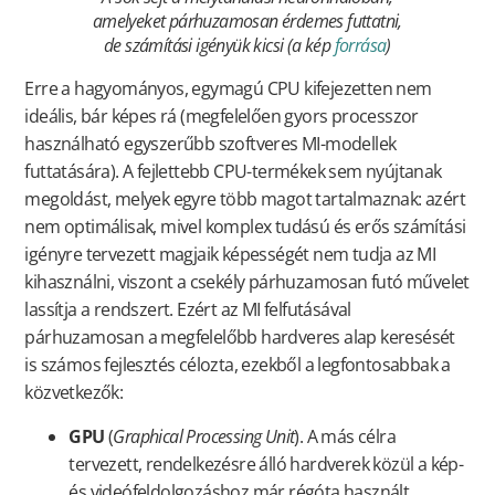
amelyeket párhuzamosan érdemes futtatni,
de számítási igényük kicsi (a kép
forrása
)
Erre a hagyományos, egymagú CPU kifejezetten nem
ideális, bár képes rá (megfelelően gyors processzor
használható egyszerűbb szoftveres MI-modellek
futtatására). A fejlettebb CPU-termékek sem nyújtanak
megoldást, melyek egyre több magot tartalmaznak: azért
nem optimálisak, mivel komplex tudású és erős számítási
igényre tervezett magjaik képességét nem tudja az MI
kihasználni, viszont a csekély párhuzamosan futó művelet
lassítja a rendszert. Ezért az MI felfutásával
párhuzamosan a megfelelőbb hardveres alap keresését
is számos fejlesztés célozta, ezekből a legfontosabbak a
közvetkezők:
GPU
(
Graphical Processing Unit
). A más célra
tervezett, rendelkezésre álló hardverek közül a kép-
és videófeldolgozáshoz már régóta használt