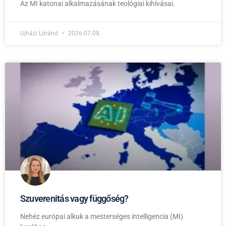
Az MI katonai alkalmazásának teológiai kihívásai.
Ujházi Lóránd
2026.07.08.
Szuverenitás vagy függőség?
Nehéz európai alkuk a mesterséges intelligencia (MI)