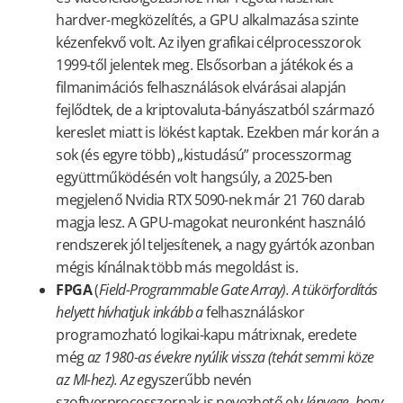
hardver-megközelítés, a GPU alkalmazása szinte
kézenfekvő volt. Az ilyen grafikai célprocesszorok
1999-től jelentek meg. Elsősorban a játékok és a
filmanimációs felhasználások elvárásai alapján
fejlődtek, de a kriptovaluta-bányászatból származó
kereslet miatt is lökést kaptak. Ezekben már korán a
sok (és egyre több) „kistudású” processzormag
együttműködésén volt hangsúly, a 2025-ben
megjelenő Nvidia RTX 5090-nek már 21 760 darab
magja lesz. A GPU-magokat neuronként használó
rendszerek jól teljesítenek, a nagy gyártók azonban
mégis kínálnak több más megoldást is.
FPGA
(
Field-Programmable Gate Array). A tükörfordítás
helyett hívhatjuk inkább a
felhasználáskor
programozható logikai-kapu mátrixnak, eredete
még
az 1980-as évekre nyúlik vissza (tehát semmi köze
az MI-hez). Az e
gyszerűbb nevén
szoftverprocesszornak is nevezhető elv
lényege, hogy