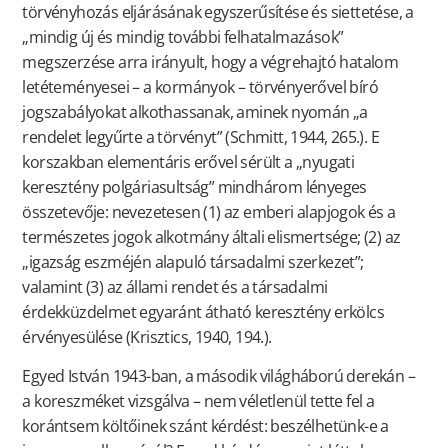
törvényhozás eljárásának egyszerűsítése és siettetése, a
„mindig új és mindig további felhatalmazások”
megszerzése arra irányult, hogy a végrehajtó hatalom
letéteményesei – a kormányok – törvényerővel bíró
jogszabályokat alkothassanak, aminek nyomán „a
rendelet legyűrte a törvényt” (Schmitt, 1944, 265.). E
korszakban elementáris erővel sérült a „nyugati
keresztény polgáriasultság” mindhárom lényeges
összetevője: nevezetesen (1) az emberi alapjogok és a
természetes jogok alkotmány általi elismertsége; (2) az
„igazság eszméjén alapuló társadalmi szerkezet”;
valamint (3) az állami rendet és a társadalmi
érdekküzdelmet egyaránt átható keresztény erkölcs
érvényesülése (Krisztics, 1940, 194.).
Egyed István 1943-ban, a második világháború derekán –
a koreszméket vizsgálva – nem véletlenül tette fel a
korántsem költőinek szánt kérdést: beszélhetünk-e a