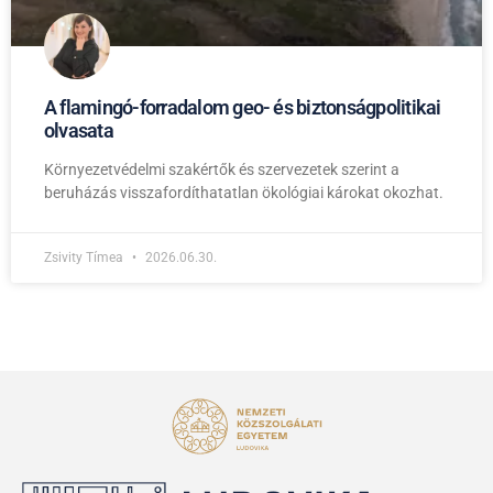
A flamingó-forradalom geo- és biztonságpolitikai
olvasata
Környezetvédelmi szakértők és szervezetek szerint a
beruházás visszafordíthatatlan ökológiai károkat okozhat.
Zsivity Tímea
2026.06.30.