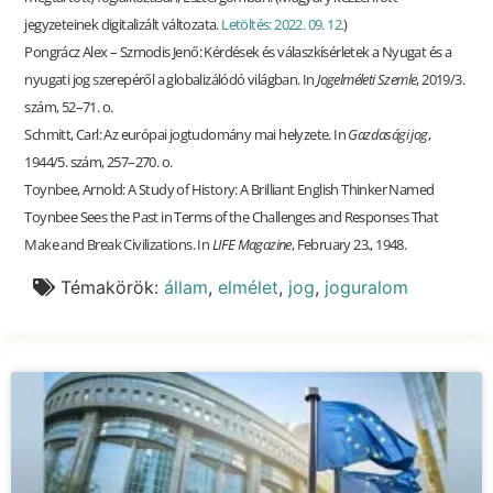
jegyzeteinek digitalizált változata.
Letöltés: 2022. 09. 12.
)
Pongrácz Alex – Szmodis Jenő: Kérdések és válaszkísérletek a Nyugat és a
nyugati jog szerepéről a globalizálódó világban. In
Jogelméleti Szemle
, 2019/3.
szám, 52–71. o.
Schmitt, Carl: Az európai jogtudomány mai helyzete. In
Gazdasági jog
,
1944/5. szám, 257–270. o.
Toynbee, Arnold: A Study of History: A Brilliant English Thinker Named
Toynbee Sees the Past in Terms of the Challenges and Responses That
Make and Break Civilizations. In
LIFE Magazine
, February 23., 1948.
Témakörök:
állam
,
elmélet
,
jog
,
joguralom