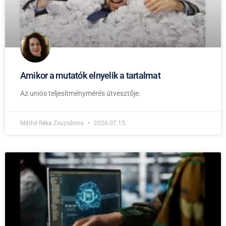
Amikor a mutatók elnyelik a tartalmat
Az uniós teljesítménymérés útvesztője.
Máthé Réka Zsuzsánna
2026.07.15.