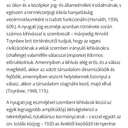
az ókor és a középkor jog- és államelméleti irodalmának, s
egészen a természetjogi iskola hanyatlásáig
vezérmotívumként is tudott funkcionálni (Horváth, 1936,
609.). A nyugati jog eszméje azonban története során
számos kihívással is szembesült – márpedig Arnold
Toynbee brit történésztől tudjuk, hogy az egyes
civilizációknak a velük szemben irányuló kihívásokra
(
challenge
) valamiféle válasszal (
response
) ildomos
előrukkolniuk. Amennyiben a kihívás elég erős, és a válasz
megfelelő, akkor az adott társadalom dinamizálódik és
fejlődik; amennyiben viszont helytelennek bizonyul a
válasz, akkor a társadalom stagnálni kezd, majd elhal
(Toynbee, 1948, 119.).
A nyugati jog eszméjével szembeni kihívások közül az
egyik legnagyobb amplitúdójú kétségtelenül a
tekintélyelvű, totalitárius kormányzatok – s ezzel együtt az
ún. totális közjog – 1920-as évektől kezdődő térnyerése