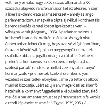
volt. Tény és való, hogy a XIX. század államának a XX.
századra alapvető ráncfelvarráson kellett átesnie, hiszen
a liberális–demokrata államszerkezet – amely az angol
parlamentarizmus magvait a táptalaj nélküli kontinentális
berendezkedés keretei között igyekezett elvetni –
válságba került (Magyary, 1935). A parlamentarizmus
kríziséből kisarjadó totalitárius átalakulás egyik okát
éppen abban lelhetjük meg, hogy az első világháborúban,
és az azt követő válságokban meggyengült nemzetek
csalódtak abban a jogállamiság hívei által feltétel nélkül
preferált alkotmányos rendszerben, amelyet a „laza,
széteső pártok” rendszere mellett „bizonytalan irányú”
kormányzatok jellemeztek. Ezekkel szemben olyan
vezetést részesítettek előnyben, „amely a tetterős alkotó
munkát biztosítja. Ezért az új irány megerősíti az államfő
hatalmát, a kormányt függetleníti a képviseleti szervektől,
mellőzi a parlamentarizmust és pártrendszert, s felkarolja
a rendi képviselet eszméjét.” (Egyed, 1939, 205.). A