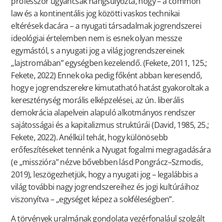
professzor ugyancsak hangsúlyozta, hogy – a common
law és a kontinentális jog közötti vaskos technikai
eltérések dacára – a nyugati társadalmak jogrendszerei
ideológiai értelemben nem is esnek olyan messze
egymástól, s a nyugati jog a világ jogrendszereinek
„lajstromában” egységben kezelendő. (Fekete, 2011, 125.;
Fekete, 2022) Ennek oka pedig főként abban keresendő,
hogy e jogrendszerekre kimutatható hatást gyakoroltak a
kereszténység morális elképzelései, az ún. liberális
demokrácia alapelvein alapuló alkotmányos rendszer
sajátosságai és a kapitalizmus struktúrái (David, 1985, 25.;
Fekete, 2022). Anélkül tehát, hogy különösebb
erőfeszítéseket tennénk a Nyugat fogalmi megragadására
(e „misszióra” nézve bővebben lásd Pongrácz–Szmodis,
2019), leszögezhetjük, hogy a nyugati jog – legalábbis a
világ további nagy jogrendszereihez és jogi kultúráihoz
viszonyítva – „egységet képez a sokféleségben”.
A törvények uralmának gondolata vezérfonalául szolgált