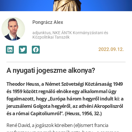
Pongrácz Alex
adjunktus, NKE ÁNTK Kormányzástani és
Közpolitikai Tanszék
2022.09.12.
A nyugati jogeszme alkonya?
Theodor Heuss, a Német Szövetségi Köztársaság 1949
és 1959 között regnáló elnöke egy alkalommal úgy
fogalmazott, hogy „Európa három hegyről indult ki: a
jeruzsálemi Golgota hegyéről, az athéni Akropoliszról
és a római Capitoliumról”. (Heuss, 1956, 32.)
René David, a jogászok köreiben (el)ismert francia