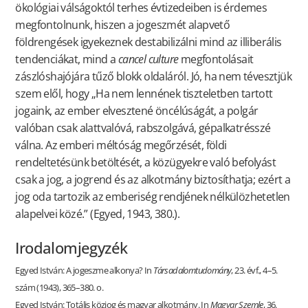
ökológiai válságoktól terhes évtizedeiben is érdemes
megfontolnunk, hiszen a jogeszmét alapvető
földrengések igyekeznek destabilizálni mind az illiberális
tendenciákat, mind a
cancel culture
megfontolásait
zászlóshajójára tűző blokk oldaláról. Jó, ha nem tévesztjük
szem elől, hogy „Ha nem lennének tiszteletben tartott
jogaink, az ember elvesztené öncélúságát, a polgár
valóban csak alattvalóvá, rabszolgává, gépalkatrésszé
válna. Az emberi méltóság megőrzését, földi
rendeltetésünk betöltését, a közügyekre való befolyást
csak a jog, a jogrend és az alkotmány biztosíthatja; ezért a
jog oda tartozik az emberiség rendjének nélkülözhetetlen
alapelvei közé.” (Egyed, 1943, 380.).
Irodalomjegyzék
Egyed István: A jogeszme alkonya? In
Társadalomtudomány
, 23. évf., 4–5.
szám (1943), 365–380. o.
Egyed István: Totális közjog és magyar alkotmány. In
Magyar Szemle
, 36.