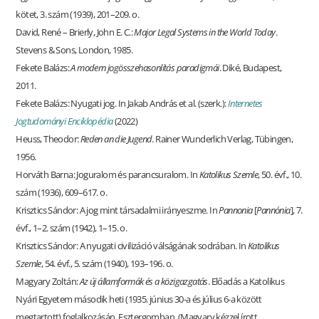
kötet, 3. szám (1939), 201–209. o.
David, René – Brierly, John E. C.:
Major Legal Systems in the World Today
.
Stevens & Sons, London, 1985.
Fekete Balázs:
A modern jogösszehasonlítás paradigmái
. Diké, Budapest,
2011.
Fekete Balázs: Nyugati jog. In Jakab András et al. (szerk.):
Internetes
Jogtudományi Enciklopédia
(2022)
Heuss, Theodor:
Reden an die Jugend
. Rainer Wunderlich Verlag, Tübingen,
1956.
Horváth Barna: Joguralom és parancsuralom. In
Katolikus Szemle
, 50. évf., 10.
szám (1936), 609–617. o.
Krisztics Sándor: A jog mint társadalmi irányeszme. In
Pannonia
[
Pannónia
], 7.
évf., 1–2. szám (1942), 1–15. o.
Krisztics Sándor: A nyugati civilizáció válságának sodrában. In
Katolikus
Szemle
, 54. évf., 5. szám (1940), 193–196. o.
Magyary Zoltán:
Az új államformák és a közigazgatás
. Előadás a Katolikus
Nyári Egyetem második heti (1935. június 30-a és július 6-a között
megtartott) foglalkozásán, Esztergomban. (Magyary kézzel írott