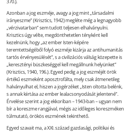
370.).
Azonban a jog eszméje, avagy a jog mint „társadalmi
irányeszme” (Krisztics, 1942) megléte még a legnagyobb
„vérzivatarban” sem tudott teljesen elhalványulni.
Krisztics úgy vélte, megdönthetetlen tényként kell
kezelnünk, hogy „az ember Isten-képére
teremtettségéből folyó eszméje kizárja az antihumanitás
tartós érvényesülését”, s a civilizációs válság közepette is
„keresztényi büszkeséggel kell megállnunk helyünket”
(Krisztics, 1940, 196.). Egyed pedig a jog eszméjét örök
értékű eszmeként aposztrofálta, mely csak átmenetileg
halványulhat el, hiszen a jogérzéket „Isten oltotta belénk,
s annak kiirtása az ember lealacsonyodását jelentené”.
Érvelése szerint a jog ekkoriban – 1943-ban – ugyan nem
bír a koreszme rangjával, mégis az időleges koreszméken
túlmutató, örökös eszmének tekinthető.
Egyed szavait ma, a XXI. század gazdasági, politikai és