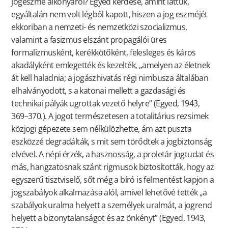
jogeszme alkonyáról? Egyed kérdése, amint láttuk,
egyáltalán nem volt légből kapott, hiszen a jog eszméjét
ekkoriban a nemzeti- és nemzetközi szocializmus,
valamint a fasizmus elszánt propagálói üres
formalizmusként, kerékkötőként, felesleges és káros
akadályként emlegették és kezelték, „amelyen az életnek
át kell haladnia; a jogászhivatás régi nimbusza általában
elhalványodott, s a katonai mellett a gazdasági és
technikai pályák ugrottak vezető helyre” (Egyed, 1943,
369–370.). A jogot természetesen a totalitárius rezsimek
közjogi gépezete sem nélkülözhette, ám azt puszta
eszközzé degradálták, s mit sem törődtek a jogbiztonság
elvével. A népi érzék, a hasznosság, a proletár jogtudat és
más, hangzatosnak szánt rigmusok biztosították, hogy az
egyszerű tisztviselő, sőt még a bíró is felmentést kapjon a
jogszabályok alkalmazása alól, amivel lehetővé tették „a
szabályok uralma helyett a személyek uralmát, a jogrend
helyett a bizonytalanságot és az önkényt” (Egyed, 1943,