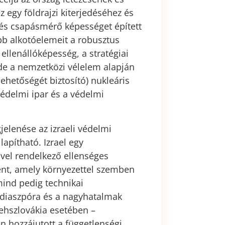
 egy földrajzi kiterjedéséhez és
 és csapásmérő képességet épített
őbb alkotóelemeit a robusztus
llenállóképesség, a stratégiai
 de a nemzetközi vélelem alapján
ehetőségét biztosító) nukleáris
 védelmi ipar és a védelmi
elenése az izraeli védelmi
apítható. Izrael egy
ővel rendelkező ellenséges
ént, amely környezettel szemben
ind pedig technikai
 diaszpóra és a nagyhatalmak
sehszlovákia esetében –
n hozzájutott a függetlenségi