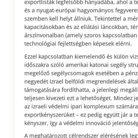
exportlisták legfelsőbb hányadába, ahol a 
és a nyugat-európai hagyományos fegyverex
szemben kell helyt állniuk. Tekintettel a m
kapacitásokban és az ellátási láncokban, té
árszínvonalban (amely szoros kapcsolatban 
technológiai fejlettségben képesek elérni.
Ezzel kapcsolatban kiemelendő és külön viz
időszakra szóló amerikai katonai segély stru
megelőző segélycsomagok esetében a pénzü
negyedét Izrael belföldi megrendelések álta
támogatására fordíthatta, a jelenlegi megá
teljesen kivezeti ezt a lehetőséget. Mindez
az izraeli védelmi ipari komplexum számára
exportkényszerüket – ez pedig együtt jár a 
kényszer, így a védelmi innováció jelentősé
A meghatározott célrendszer elérésének leg