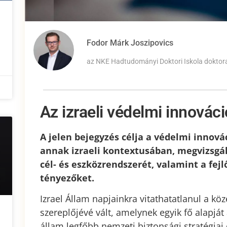
Fodor Márk Joszipovics
az NKE Hadtudományi Doktori Iskola dokto
Az izraeli védelmi innováci
A jelen bejegyzés célja a védelmi innová
annak izraeli kontextusában, megvizsgá
cél- és eszközrendszerét, valamint a fe
tényezőket.
Izrael Állam napjainkra vitathatatlanul a kö
szereplőjévé vált, amelynek egyik fő alapját 
állam legfőbb nemzeti biztonsági stratégiai 