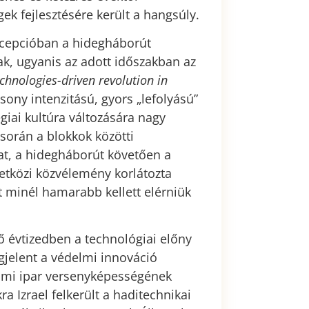
ek fejlesztésére került a hangsúly.
rcepcióban a hidegháborút
ak, ugyanis az adott időszakban az
chnologies-driven revolution in
csony intenzitású, gyors „lefolyású”
giai kultúra változására nagy
 során a blokkok közötti
at, a hidegháborút követően a
tközi közvélemény korlátozta
at minél hamarabb kellett elérniük
ő évtizedben a technológiai előny
jelent a védelmi innováció
lmi ipar versenyképességének
a Izrael felkerült a haditechnikai