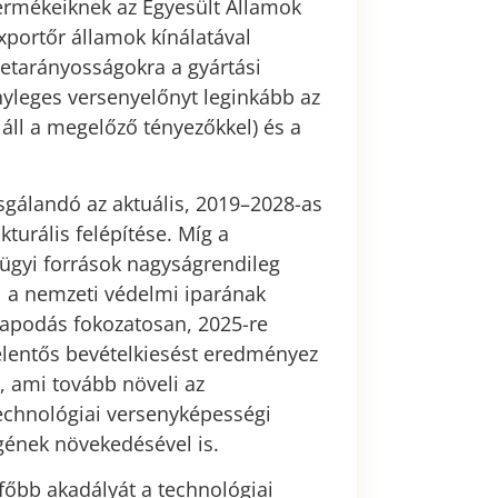
termékeiknek az Egyesült Államok
portőr államok kínálatával
éretarányosságokra a gyártási
nyleges versenyelőnyt leginkább az
áll a megelőző tényezőkkel) és a
sgálandó az aktuális, 2019–2028-as
kturális felépítése. Míg a
gyi források nagyságrendileg
l a nemzeti védelmi iparának
llapodás fokozatosan, 2025-re
 jelentős bevételkiesést eredményez
, ami tovább növeli az
technológiai versenyképességi
gének növekedésével is.
főbb akadályát a technológiai