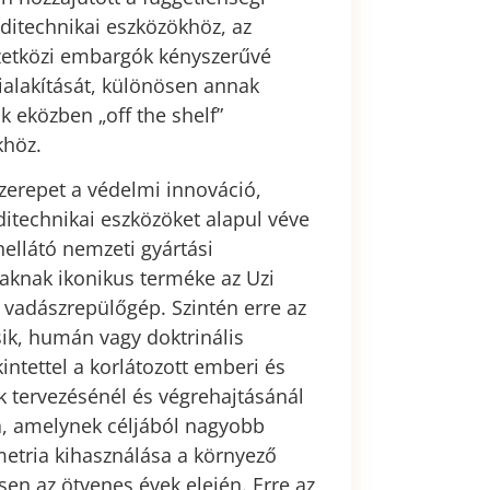
ditechnikai eszközökhöz, az
zetközi embargók kényszerűvé
kialakítását, különösen annak
 eközben „off the shelf”
khöz.
erepet a védelmi innováció,
ditechnikai eszközöket alapul véve
nellátó nemzeti gyártási
aknak ikonikus terméke az Uzi
r vadászrepülőgép. Szintén erre az
ik, humán vagy doktrinális
ntettel a korlátozott emberi és
k tervezésénél és végrehajtásánál
, amelynek céljából nagyobb
metria kihasználása a környező
n az ötvenes évek elején. Erre az