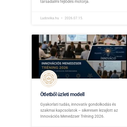
társadalmi fejlődés motorja.
Ludovika.hu
2026.07.15.
Ötletből üzleti modell
Gyakorlati tudás, innovatív gondolkodás és
szakmai kapcsolatok – sikeresen lezajlott az
Innovációs Menedzser Tréning 2026.