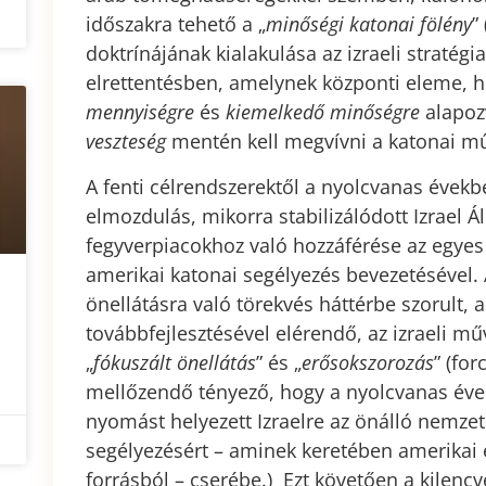
időszakra tehető a „
minőségi katonai fölény
”
doktrínájának kialakulása az izraeli stratég
elrettentésben, amelynek központi eleme, 
mennyiségre
és
kiemelkedő minőségre
alapoz
veszteség
mentén kell megvívni a katonai mű
A fenti célrendszerektől a nyolcvanas évekb
elmozdulás, mikorra stabilizálódott Izrael 
fegyverpiacokhoz való hozzáférése az egye
amerikai katonai segélyezés bevezetésével. 
önellátásra való törekvés háttérbe szorult, a
továbbfejlesztésével elérendő, az izraeli mű
„
fókuszált önellátás
” és „
erősokszorozás
” (for
mellőzendő tényező, hogy a nyolcvanas évek
nyomást helyezett Izraelre az önálló nemzeti 
segélyezésért – aminek keretében amerikai 
forrásból – cserébe.) Ezt követően a kilencv