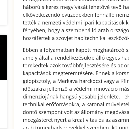
háború sikeres megvívását lehetővé tevő ha
elkövetkezendő évtizedekben fennálló nem
tették a nemzeti védelmi ipari kapacitások 
fényében, hogy a szembenálló arab országok
hozzáfértek a szovjet haditechnikai eszközö
Ebben a folyamatban kapott meghatározó sz
amely által a rendelkezésükre álló egyes ha
törekedtek azok továbbfejlesztésére és az ö
kapacitások megteremtésére. Ennek a korsz
géppisztoly, a Merkava harckocsi vagy a Kfi
időszakra jellemző a védelmi innováció más
dimenziójának hangsúlyosabb jelenléte. Teki
technikai erőforrásokra, a katonai művelete
döntő szempont volt az állomány megóvása
mozgásteret nyert a kreativitás és az aszim
arab tömeghadseregekkel szemben, különöse