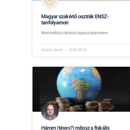
Magyar szakértő osztrák ENSZ-
tanfolyamon
Nemzetközi oktatói tapasztalatcsere.
Ujházy László
2026.08.02.
Három (téves?) mítosz a fiskális