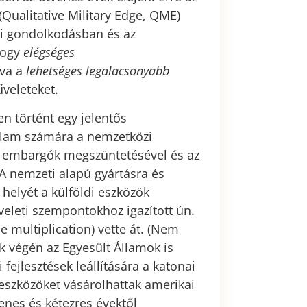
 (Qualitative Military Edge, QME)
iai gondolkodásban és az
hogy
elégséges
va a
lehetséges legalacsonyabb
veleteket.
en történt egy jelentős
Állam számára a nemzetközi
s embargók megszüntetésével és az
A nemzeti alapú gyártásra és
 helyét a külföldi eszközök
veleti szempontokhoz igazított ún.
ce multiplication) vette át. (Nem
 végén az Egyesült Államok is
fejlesztések leállítására a katonai
eszközöket vásárolhattak amerikai
enes és kétezres évektől