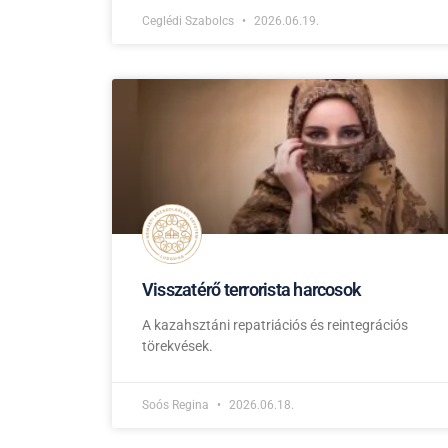
Ceglédi Szabolcs
2026.06.19.
Visszatérő terrorista harcosok
A kazahsztáni repatriációs és reintegrációs
törekvések.
Soós Regina
2026.06.18.