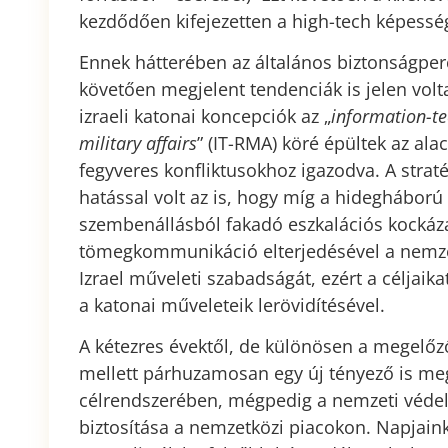
kezdődően kifejezetten a high-tech képesség
Ennek hátterében az általános biztonságpe
követően megjelent tendenciák is jelen volt
izraeli katonai koncepciók az „
information-te
military affairs
” (IT-RMA) köré épültek az ala
fegyveres konfliktusokhoz igazodva. A straté
hatással volt az is, hogy míg a hidegháború
szembenállásból fakadó eszkalációs kockáz
tömegkommunikáció elterjedésével a nemze
Izrael műveleti szabadságát, ezért a céljaik
a katonai műveleteik lerövidítésével.
A kétezres évektől, de különösen a megelőz
mellett párhuzamosan egy új tényező is meg
célrendszerében, mégpedig a nemzeti véde
biztosítása a nemzetközi piacokon. Napjainkr