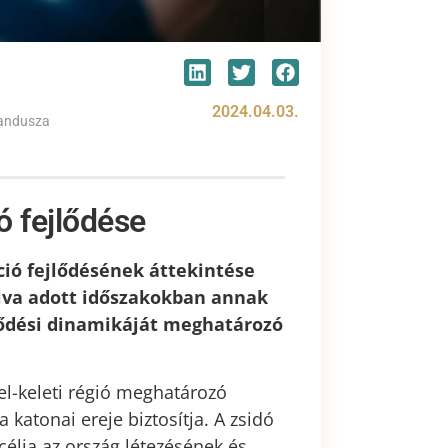
2024.04.03.
randusza
ó fejlődése
ció fejlődésének áttekintése
lva adott időszakokban annak
jlődési dinamikáját meghatározó
zel-keleti régió meghatározó
a katonai ereje biztosítja. A zsidó
célja az ország létezésének és