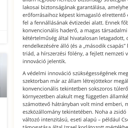
lakosai biztonságának garantálása, amelyhez
erőforrásaihoz képest kimagasló elrettentő
fel a fennállásának évtizedei alatt. Ennek f
konvencionális haderő, a magas társadalmi e
kétértelműség által hivatalosan letagadott,
rendelkezésére álló (és a „második csapás” l
triád, a hírszerzési fölény, a fejlett nemzeti
innováció jelentik.
A védelmi innováció szükségességének megj
szektorban már az állam létrejöttekor megáll
konvencionális tekintetben sokszoros túler
környezetben alakult meg független államk
számottevő hátrányban volt mind emberi, m
eszközállomány tekintetében. Noha a zsidó
változó intenzitású, eseti alapú – például C
támogatása által Izrael korlátozott mértékbe