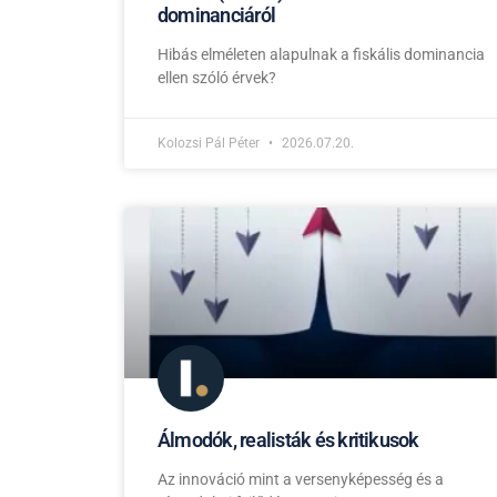
dominanciáról
Hibás elméleten alapulnak a fiskális dominancia
ellen szóló érvek?
Kolozsi Pál Péter
2026.07.20.
Álmodók, realisták és kritikusok
Az innováció mint a versenyképesség és a