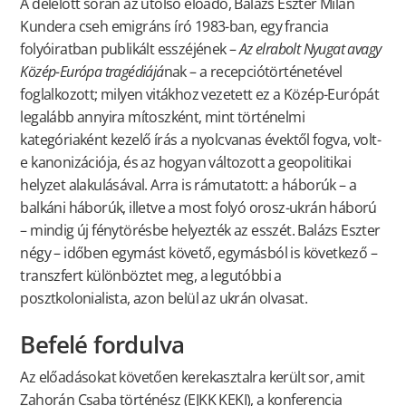
A délelőtt során az utolsó előadó, Balázs Eszter Milan
Kundera cseh emigráns író 1983-ban, egy francia
folyóiratban publikált esszéjének –
Az elrabolt Nyugat avagy
Közép-Európa tragédiájá
nak – a recepciótörténetével
foglalkozott; milyen vitákhoz vezetett ez a Közép-Európát
legalább annyira mítoszként, mint történelmi
kategóriaként kezelő írás a nyolcvanas évektől fogva, volt-
e kanonizációja, és az hogyan változott a geopolitikai
helyzet alakulásával. Arra is rámutatott: a háborúk – a
balkáni háborúk, illetve a most folyó orosz-ukrán háború
– mindig új fénytörésbe helyezték az esszét. Balázs Eszter
négy – időben egymást követő, egymásból is következő –
transzfert különböztet meg, a legutóbbi a
posztkolonialista, azon belül az ukrán olvasat.
Befelé fordulva
Az előadásokat követően kerekasztalra került sor, amit
Zahorán Csaba történész (EJKK KEKI), a konferencia