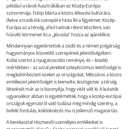
például a távoli Ausztráliában ez Közép-Európa
szinonimája. Fülöp Márta a közös étkezési kultúrára,
illetve a tradíciók szerepére hívta fel a figyelmet: Közép-
Európa az a térség, ahol tudnak rétest készíteni, van
húsvéti körmenet és a „Jézuska” hozza az ajándékot.
Mindannyian egyetértettek a zsidó és a német polgárság
hagyományos közvetítő szerepének jelentőségében.
Kollai szerint a nyugatosodás reménye, és – kisebb
mértékben – az azzal
pendant
szkepticizmus kettőssége is
megkülönbözteti ezeket az országokat, Mészáros a közös
emlékezet jelentőségét is kiemelte, leszögezve: a térség
létezését már az is bizonyítja, hogy vitát vált ki. A kutatók
ugyanakkor abban is egyetértettek, hogy a közép-európai
országok egymásról való tudása még mindig szerény, a
befelé fordulás, köldöknézés ma is jellemző magatartás.
A kerekasztal résztvevői személyes emlékeiket is