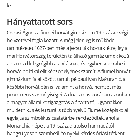
lett.
Hányattatott sors
Ordasi Ágnes a fiumei horvát gimnázium 19. század végi
helyzetével foglalkozott. A még jelenleg is működő
tanintézetet 1627-ben még a jezsuiták hoztak létre, így a
mai Horvátország területén található gimnáziumok közül
a harmadik legrégibb alapításnak, és egyben a korabeli
horvát politikai elit képzőhelyének számít. A fiumei horvát
gimnázium falai között tanult például Ivan Mažuranić, a
későbbi horvát bán is, valamint a horvát nemzet más
prominens személyiségei. A dualizmus korában azonban
a magyar állami közigazgatás alá tartozó, ugyanakkor
multietnikus és kulturális többnyelvű Fiume középiskolái
egyfajta szimbolikus csatatérbe rendeződtek, ahol a
Monarchia népeit a 19. század utolsó harmadától
hangsúlyosan szembeállító nyelvi kérdés óriási tétként