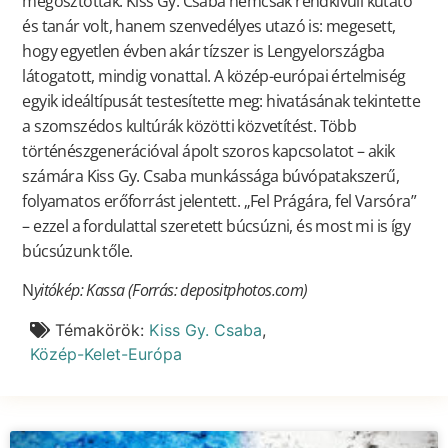
megosztották. Kiss Gy. Csaba nemcsak rendkívüli kutató
és tanár volt, hanem szenvedélyes utazó is: megesett,
hogy egyetlen évben akár tízszer is Lengyelországba
látogatott, mindig vonattal. A közép-európai értelmiség
egyik ideáltípusát testesítette meg: hivatásának tekintette
a szomszédos kultúrák közötti közvetítést. Több
történészgenerációval ápolt szoros kapcsolatot – akik
számára Kiss Gy. Csaba munkássága búvópatakszerű,
folyamatos erőforrást jelentett. „Fel Prágára, fel Varsóra”
– ezzel a fordulattal szeretett búcsúzni, és most mi is így
búcsúzunk tőle.
N
yitókép: Kassa (Forrás: depositphotos.com)
Témakörök:
Kiss Gy. Csaba
,
Közép-Kelet-Európa