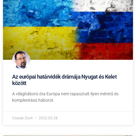
Az európai határvidék drámája Nyugat és Kelet
között
A világháború óta Európa nem tapasztalt ilyen méretű és
komplexitású háborút.
Csutak Zsolt
2022.02.28.