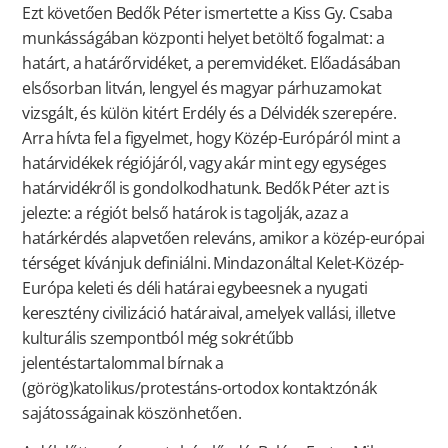
Ezt követően Bedők Péter ismertette a Kiss Gy. Csaba
munkásságában központi helyet betöltő fogalmat: a
határt, a határőrvidéket, a peremvidéket. Előadásában
elsősorban litván, lengyel és magyar párhuzamokat
vizsgált, és külön kitért Erdély és a Délvidék szerepére.
Arra hívta fel a figyelmet, hogy Közép-Európáról mint a
határvidékek régiójáról, vagy akár mint egy egységes
határvidékről is gondolkodhatunk. Bedők Péter azt is
jelezte: a régiót belső határok is tagolják, azaz a
határkérdés alapvetően releváns, amikor a közép-európai
térséget kívánjuk definiálni. Mindazonáltal Kelet-Közép-
Európa keleti és déli határai egybeesnek a nyugati
keresztény civilizáció határaival, amelyek vallási, illetve
kulturális szempontból még sokrétűbb
jelentéstartalommal bírnak a
(görög)katolikus/protestáns-ortodox kontaktzónák
sajátosságainak köszönhetően.