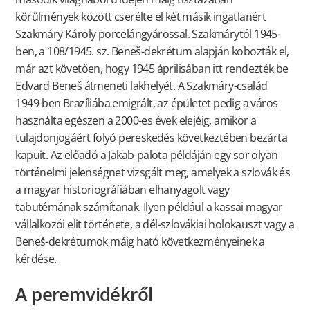
körülmények között cserélte el két másik ingatlanért
Szakmáry Károly porcelángyárossal. Szakmárytól 1945-
ben, a 108/1945. sz. Beneš-dekrétum alapján kobozták el,
már azt követően, hogy 1945 áprilisában itt rendezték be
Edvard Beneš átmeneti lakhelyét. A Szakmáry-család
1949-ben Brazíliába emigrált, az épületet pedig a város
használta egészen a 2000-es évek elejéig, amikor a
tulajdonjogáért folyó pereskedés következtében bezárta
kapuit. Az előadó a Jakab-palota példáján egy sor olyan
történelmi jelenségnet vizsgált meg, amelyek a szlovák és
a magyar historiográfiában elhanyagolt vagy
tabutémának számítanak. Ilyen például a kassai magyar
vállalkozói elit története, a dél-szlovákiai holokauszt vagy a
Beneš-dekrétumok máig ható következményeinek a
kérdése.
A peremvidékről