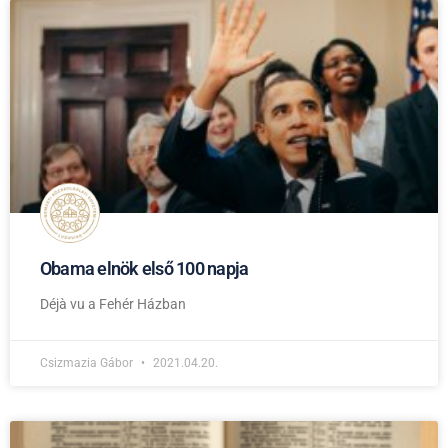
Obama elnök első 100 napja
Déjà vu a Fehér Házban
Csizmazia Gábor
2021.04.20.