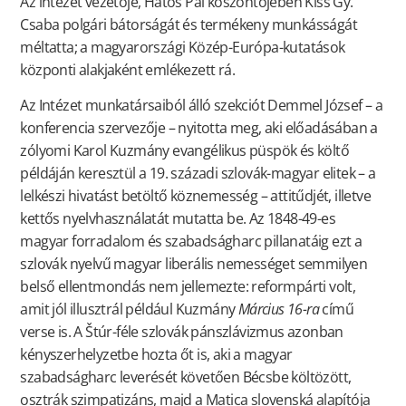
Az intézet vezetője, Hatos Pál köszöntőjében Kiss Gy.
Csaba polgári bátorságát és termékeny munkásságát
méltatta; a magyarországi Közép-Európa-kutatások
központi alakjaként emlékezett rá.
Az Intézet munkatársaiból álló szekciót Demmel József – a
konferencia szervezője – nyitotta meg, aki előadásában a
zólyomi Karol Kuzmány evangélikus püspök és költő
példáján keresztül a 19. századi szlovák-magyar elitek – a
lelkészi hivatást betöltő köznemesség – attitűdjét, illetve
kettős nyelvhasználatát mutatta be. Az 1848-49-es
magyar forradalom és szabadságharc pillanatáig ezt a
szlovák nyelvű magyar liberális nemességet semmilyen
belső ellentmondás nem jellemezte: reformpárti volt,
amit jól illusztrál például Kuzmány
Március 16-ra
című
verse is. A Štúr-féle szlovák pánszlávizmus azonban
kényszerhelyzetbe hozta őt is, aki a magyar
szabadságharc leverését követően Bécsbe költözött,
osztrák szimpatizáns, majd a Matica slovenská alapítója