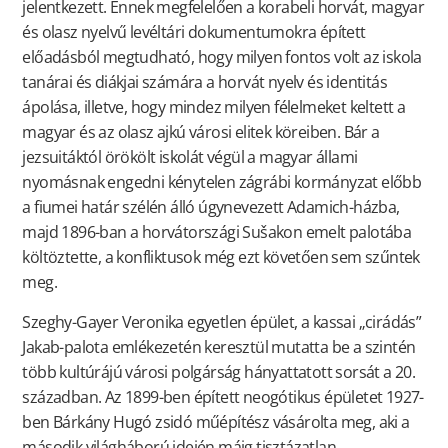
jelentkezett. Ennek megfelelően a korabeli horvát, magyar
és olasz nyelvű levéltári dokumentumokra épített
előadásból megtudható, hogy milyen fontos volt az iskola
tanárai és diákjai számára a horvát nyelv és identitás
ápolása, illetve, hogy mindez milyen félelmeket keltett a
magyar és az olasz ajkú városi elitek köreiben. Bár a
jezsuitáktól örökölt iskolát végül a magyar állami
nyomásnak engedni kénytelen zágrábi kormányzat előbb
a fiumei határ szélén álló úgynevezett Adamich-házba,
majd 1896-ban a horvátországi Sušakon emelt palotába
költöztette, a konfliktusok még ezt követően sem szűntek
meg.
Szeghy-Gayer Veronika egyetlen épület, a kassai „cirádás”
Jakab-palota emlékezetén keresztül mutatta be a szintén
több kultúrájú városi polgárság hányattatott sorsát a 20.
században. Az 1899-ben épített neogótikus épületet 1927-
ben Bárkány Hugó zsidó műépítész vásárolta meg, aki a
második világháború idején máig tisztázatlan