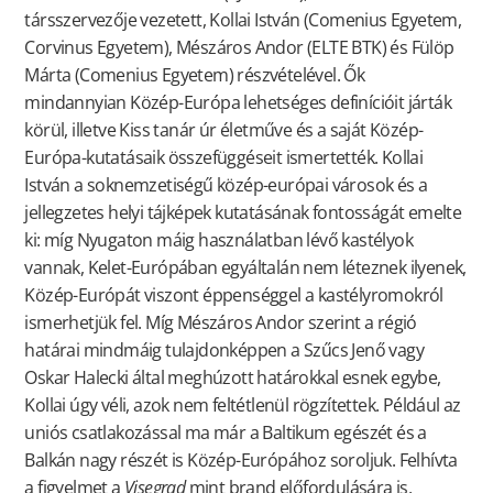
társszervezője vezetett, Kollai István (Comenius Egyetem,
Corvinus Egyetem), Mészáros Andor (ELTE BTK) és Fülöp
Márta (Comenius Egyetem) részvételével. Ők
mindannyian Közép-Európa lehetséges definícióit járták
körül, illetve Kiss tanár úr életműve és a saját Közép-
Európa-kutatásaik összefüggéseit ismertették. Kollai
István a soknemzetiségű közép-európai városok és a
jellegzetes helyi tájképek kutatásának fontosságát emelte
ki: míg Nyugaton máig használatban lévő kastélyok
vannak, Kelet-Európában egyáltalán nem léteznek ilyenek,
Közép-Európát viszont éppenséggel a kastélyromokról
ismerhetjük fel. Míg Mészáros Andor szerint a régió
határai mindmáig tulajdonképpen a Szűcs Jenő vagy
Oskar Halecki által meghúzott határokkal esnek egybe,
Kollai úgy véli, azok nem feltétlenül rögzítettek. Például az
uniós csatlakozással ma már a Baltikum egészét és a
Balkán nagy részét is Közép-Európához soroljuk. Felhívta
a figyelmet a
Visegrad
mint brand előfordulására is,