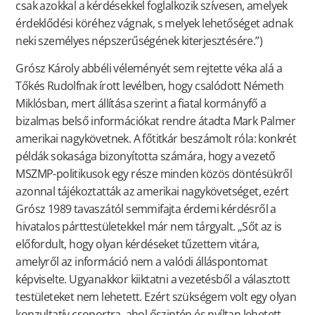
csak azokkal a kérdésekkel foglalkozik szívesen, amelyek
érdeklődési köréhez vágnak, s melyek lehetőséget adnak
neki személyes népszerűségének kiterjesztésére.”)
Grósz Károly abbéli véleményét sem rejtette véka alá a
Tőkés Rudolfnak írott levélben, hogy csalódott Németh
Miklósban, mert állítása szerint a fiatal kormányfő a
bizalmas belső információkat rendre átadta Mark Palmer
amerikai nagykövetnek. A főtitkár beszámolt róla: konkrét
példák sokasága bizonyította számára, hogy a vezető
MSZMP-politikusok egy része minden közös döntésükről
azonnal tájékoztatták az amerikai nagykövetséget, ezért
Grósz 1989 tavaszától semmifajta érdemi kérdésről a
hivatalos párttestületekkel már nem tárgyalt. „Sőt az is
előfordult, hogy olyan kérdéseket tűzettem vitára,
amelyről az információ nem a valódi álláspontomat
képviselte. Ugyanakkor kiiktatni a vezetésből a választott
testületeket nem lehetett. Ezért szükségem volt egy olyan
konzultatív csoportra, ahol őszintén és nyíltan lehetett