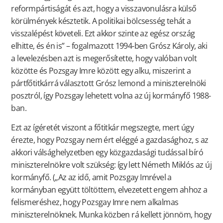
reformpártiságát és azt, hogy a visszavonulásra külső
körülmények késztetik. A politikai bölcsesség tehát a
visszalépést követeli. Ezt akkor szinte az egész ország
elhitte, és én is” – fogalmazott 1994-ben Grósz Károly, aki
a levelezésben azt is megerősítette, hogy valóban volt
közötte és Pozsgay Imre között egy alku, miszerint a
pártfőtitkárrá választott Grósz lemond a miniszterelnöki
posztról, így Pozsgay lehetett volna az új kormányfő 1988-
ban.
Ezt az ígéretét viszont a főtitkár megszegte, mert úgy
érezte, hogy Pozsgay nem ért eléggé a gazdasághoz, s az
akkori válsághelyzetben egy közgazdasági tudással bíró
miniszterelnökre volt szükség: így lett Németh Miklós az új
kormányfő. („Az az idő, amit Pozsgay Imrével a
kormányban együtt töltöttem, elvezetett engem ahhoz a
felismeréshez, hogy Pozsgay Imre nem alkalmas
miniszterelnöknek. Munka közben rá kellett jönnöm, hogy