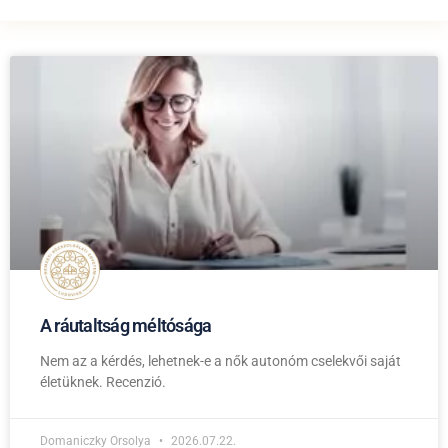
A ráutaltság méltósága
Nem az a kérdés, lehetnek-e a nők autonóm cselekvői saját
életüknek. Recenzió.
Domaniczky Orsolya
2026.07.22.