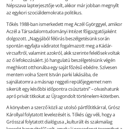
Népszava lapterjesztője volt, akkor már jobban megnyílt
az egykori szociáldemokrata politikus.
Tőkés 1988-ban ismerkedett meg Aczél Györggyel, amikor
Aczél a Társadalomtudományi Intézet főigazgatójaként
dolgozott. „Nagyjából félórás beszélgetésünk során
spontán egyfajta vádiratot fogalmazott meg a Kádár-
vircsaftról, valamint azokról, akik szerinte felelősek voltak
az ő lefokozásáért. Jó hangulatú beszélgetésünk végén
meghívott otthonába egy saját főzésű ebédre. Szívesen
mentem volna Szent István parki lakásába, de
sajnálatomra a másnap reggeli repülőjegyemet nem
sikerült egy későbbi időpontra csúsztatni” – olvashatunk
apró privát titkokat az Újragondolt történelem-kötetben.
A könyvben a szerző közli az utolsó pártfőtitkárral, Grósz
Károllyal folytatott levelezését is. Tőkés úgy véli, hogy a
Grósszal folytatott dialógusa „kulturált és szakmailag