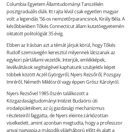
Columbia Egyetem Államtudományi Tanszékén
posztgraduális diák. Itt rajta kívül csak egyetlen magyar
volt: a legendás ’56-os nemzetőrparancsnok, Király Béla. A
későbbiekben Tőkés Connecticut állam kutatóegyetemén
oktatott politológiát 35 évig.
Ebben az írásban azt a témát járjuk körül, hogy Tőkés
Rudolf szemüvegén keresztül milyennek látszanak az
egykori pártállami vezetők. Interjúk, emlékképek,
levélváltások segítségével kaphatunk szubjektív képet
többek között Aczél Györgyről, Nyers Rezsőről, Pozsgay
Imréről, Németh Miklósról vagy éppen Grósz Károlyról.
Nyers Rezsővel 1985 őszén találkozott a
Közgazdaságtudományi Intézet Budaörsi úti
irodaépületében; az új gazdasági mechanizmus
részleteiről faggatta, de Nyers eleinte zárkózottan
viselkedett, amint azonban megtudta, hogy a professzor
anyai nagyapja a második világháború előtt és alatt a