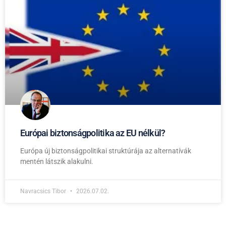
Európai biztonságpolitika az EU nélkül?
Európa új biztonságpolitikai struktúrája az alternatívák
mentén látszik alakulni.
Navracsics Tibor
2026.07.02.