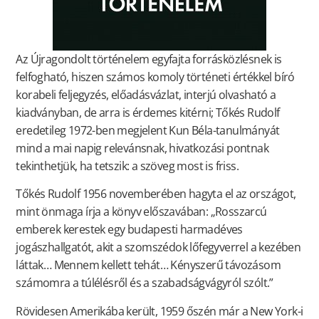
Az Újragondolt történelem egyfajta forrásközlésnek is
felfogható, hiszen számos komoly történeti értékkel bíró
korabeli feljegyzés, előadásvázlat, interjú olvasható a
kiadványban, de arra is érdemes kitérni; Tőkés Rudolf
eredetileg 1972-ben megjelent Kun Béla-tanulmányát
mind a mai napig relevánsnak, hivatkozási pontnak
tekinthetjük, ha tetszik: a szöveg most is friss.
Tőkés Rudolf 1956 novemberében hagyta el az országot,
mint önmaga írja a könyv előszavában: „Rosszarcú
emberek kerestek egy budapesti harmadéves
jogászhallgatót, akit a szomszédok lőfegyverrel a kezében
láttak… Mennem kellett tehát… Kényszerű távozásom
számomra a túlélésről és a szabadságvágyról szólt.”
Rövidesen Amerikába került, 1959 őszén már a New York-i