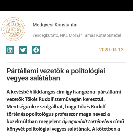
Medgyesi Konstantin
vendégkutató, NKE Molnár Tamás Kutatóintézet
2020.04.13.
Pártállami vezetők a politológiai
vegyes salátában
A kevésbé blikkfangos cím így hangozna: pártállami
vezetők Tőkés Rudolf szemüvegén keresztül.
Mentségünkre szolgálhat, hogy Tőkés Rudolf
történész-politológus professzor maga nevezi a
közelmúltban megjelent
Újragondolt történelem
című
könyvét politológiai vegyes salátának. A kötetben a