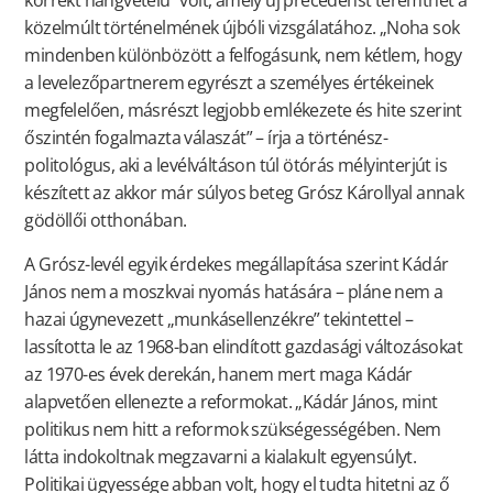
korrekt hangvételű” volt, amely új precedenst teremthet a
közelmúlt történelmének újbóli vizsgálatához. „Noha sok
mindenben különbözött a felfogásunk, nem kétlem, hogy
a levelezőpartnerem egyrészt a személyes értékeinek
megfelelően, másrészt legjobb emlékezete és hite szerint
őszintén fogalmazta válaszát” – írja a történész-
politológus, aki a levélváltáson túl ötórás mélyinterjút is
készített az akkor már súlyos beteg Grósz Károllyal annak
gödöllői otthonában.
A Grósz-levél egyik érdekes megállapítása szerint Kádár
János nem a moszkvai nyomás hatására – pláne nem a
hazai úgynevezett „munkásellenzékre” tekintettel –
lassította le az 1968-ban elindított gazdasági változásokat
az 1970-es évek derekán, hanem mert maga Kádár
alapvetően ellenezte a reformokat. „Kádár János, mint
politikus nem hitt a reformok szükségességében. Nem
látta indokoltnak megzavarni a kialakult egyensúlyt.
Politikai ügyessége abban volt, hogy el tudta hitetni az ő