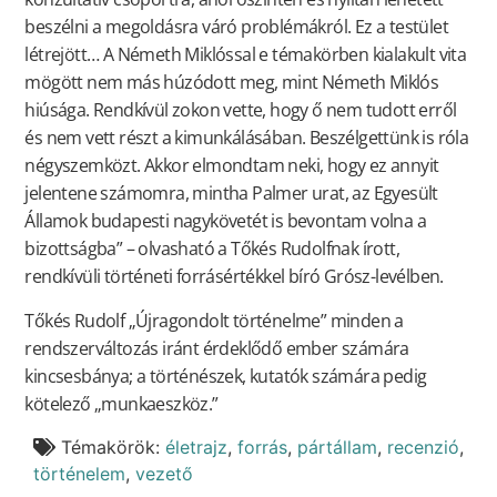
beszélni a megoldásra váró problémákról. Ez a testület
létrejött… A Németh Miklóssal e témakörben kialakult vita
mögött nem más húzódott meg, mint Németh Miklós
hiúsága. Rendkívül zokon vette, hogy ő nem tudott erről
és nem vett részt a kimunkálásában. Beszélgettünk is róla
négyszemközt. Akkor elmondtam neki, hogy ez annyit
jelentene számomra, mintha Palmer urat, az Egyesült
Államok budapesti nagykövetét is bevontam volna a
bizottságba” – olvasható a Tőkés Rudolfnak írott,
rendkívüli történeti forrásértékkel bíró Grósz-levélben.
Tőkés Rudolf „Újragondolt történelme” minden a
rendszerváltozás iránt érdeklődő ember számára
kincsesbánya; a történészek, kutatók számára pedig
kötelező „munkaeszköz.”
Témakörök:
életrajz
,
forrás
,
pártállam
,
recenzió
,
történelem
,
vezető