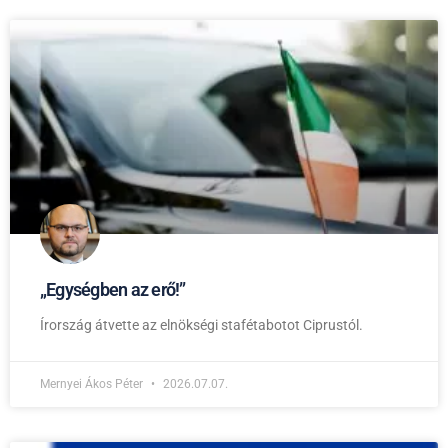
„Egységben az erő!”
Írország átvette az elnökségi stafétabotot Ciprustól.
Mernyei Ákos Péter
2026.07.07.