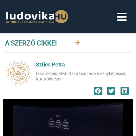
A SZERZŐ CIKKEI
Szűcs Petra
tanársegéd, NKE Gazdaság és Versenyképesség
Kutatóintézet