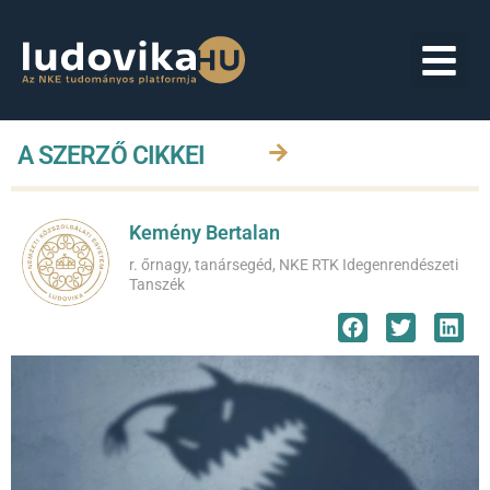
A SZERZŐ CIKKEI
Kemény Bertalan
r. őrnagy, tanársegéd, NKE RTK Idegenrendészeti
Tanszék