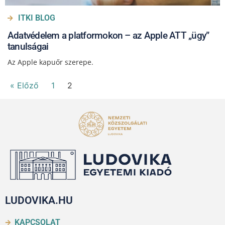
ITKI BLOG
Adatvédelem a platformokon – az Apple ATT „ügy”
tanulságai
Az Apple kapuőr szerepe.
« Előző
1
2
LUDOVIKA.HU
KAPCSOLAT