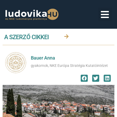
A SZERZŐ CIKKEI
Bauer Anna
gyakornok, NKE Európa Stratégia Kutatóintézet