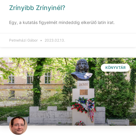
Zrínyibb Zrínyinél?
Egy, a kutatás figyelmét mindeddig elkerülő latin irat.
Petneházi Gábor
2023.02.13.
KÖNYVTÁR