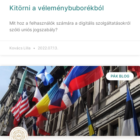
Kitörni a véleménybuborékból
Mit hoz a felhasználók számára a digitális szolgáltatásokról
szóló uniós jogszabály?
Kovács Lilla
2022.07.13.
PÁK BLOG