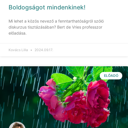
Boldogságot mindenkinek!
Mi lehet a közös nevező a fenntarthatóságról szóló
diskurzus tisztázásában? Bert de Vries professzor
előadása.
Kovács Lilla
2024.09.17.
ELŐADÓ