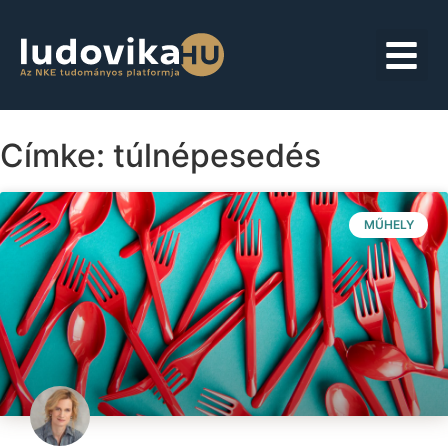
Címke: túlnépesedés
MŰHELY