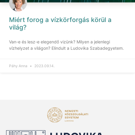
Miért forog a vízkörforgás körül a
világ?
Van-e és lesz-e elegendő vizünk? Milyen a jelenlegi
vízhelyzet a világon? Elindult a Ludovika Szabadegyetem.
Páhy Anna
2023.09.14.