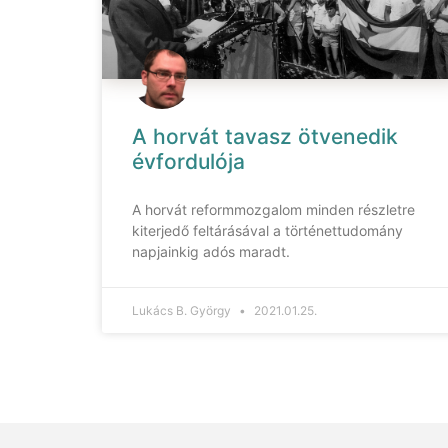
A horvát tavasz ötvenedik
évfordulója
A horvát reformmozgalom minden részletre
kiterjedő feltárásával a történettudomány
napjainkig adós maradt.
Lukács B. György
2021.01.25.