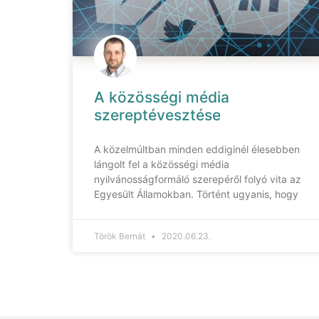
A közösségi média
szereptévesztése
A közelmúltban minden eddiginél élesebben
lángolt fel a közösségi média
nyilvánosságformáló szerepéről folyó vita az
Egyesült Államokban. Történt ugyanis, hogy
Török Bernát
2020.06.23.