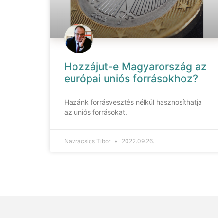
Hozzájut-e Magyarország az
európai uniós forrásokhoz?
Hazánk forrásvesztés nélkül hasznosíthatja
az uniós forrásokat.
Navracsics Tibor
2022.09.26.