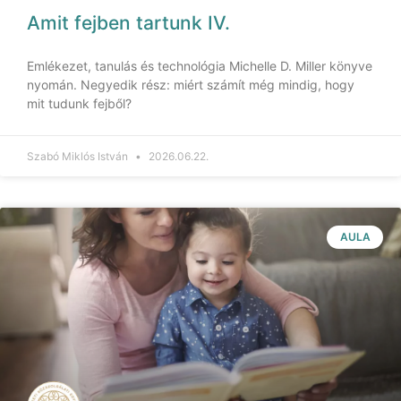
Amit fejben tartunk IV.
Emlékezet, tanulás és technológia Michelle D. Miller könyve
nyomán. Negyedik rész: miért számít még mindig, hogy
mit tudunk fejből?
Szabó Miklós István
2026.06.22.
AULA