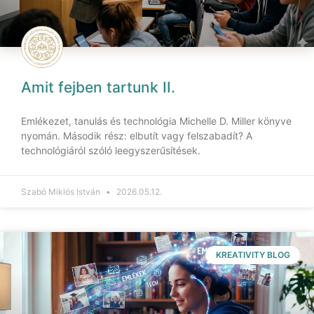
Amit fejben tartunk II.
Emlékezet, tanulás és technológia Michelle D. Miller könyve
nyomán. Második rész: elbutít vagy felszabadít? A
technológiáról szóló leegyszerűsítések.
Szabó Miklós István
2026.05.12.
KREATIVITY BLOG