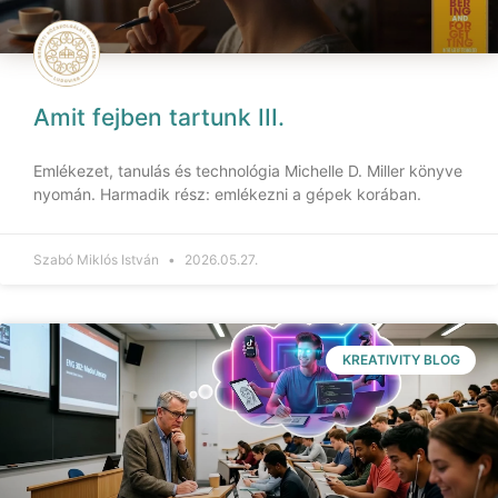
Amit fejben tartunk III.
Emlékezet, tanulás és technológia Michelle D. Miller könyve
nyomán. Harmadik rész: emlékezni a gépek korában.
Szabó Miklós István
2026.05.27.
KREATIVITY BLOG