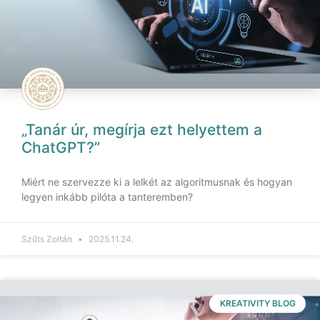
„Tanár úr, megírja ezt helyettem a
ChatGPT?”
Miért ne szervezze ki a lelkét az algoritmusnak és hogyan
legyen inkább pilóta a tanteremben?
Szűts Zoltán
2025.11.24.
KREATIVITY BLOG