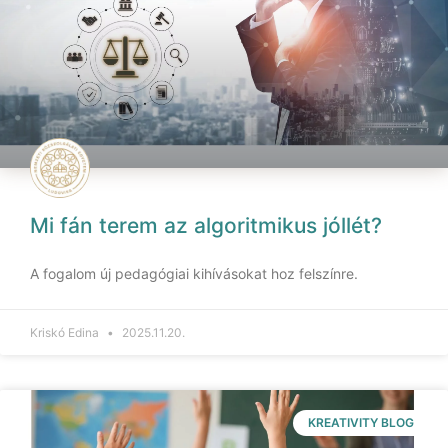
Mi fán terem az algoritmikus jóllét?
A fogalom új pedagógiai kihívásokat hoz felszínre.
Kriskó Edina
2025.11.20.
KREATIVITY BLOG