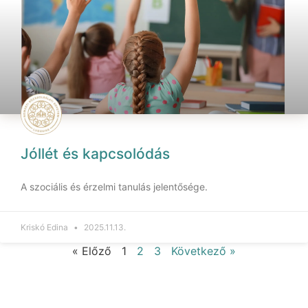
Jóllét és kapcsolódás
A szociális és érzelmi tanulás jelentősége.
Kriskó Edina
2025.11.13.
« Előző
1
2
3
Következő »