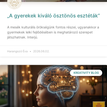
„A gyerekek kiváló ösztönös esztéták”
A mesék kulturális örökségünk fontos részei, ugyanakkor a
gyermekek lelki fejlődésében is meghatározó szerepet
játszhatnak. Interjú.
Harangozó Éva
2026.06.02.
KREATIVITY BLOG