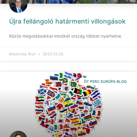
Újra fellángoló határmenti villongások
Közös megoldásokkal mindkét ország többet nyerhetne.
Miszlivetz Áron
2023.05.30.
ÖT PERC EURÓPA BLOG