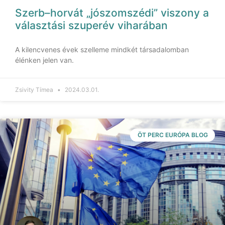
Szerb–horvát „jószomszédi” viszony a
választási szuperév viharában
A kilencvenes évek szelleme mindkét társadalomban
élénken jelen van.
Zsivity Tímea
2024.03.01.
ÖT PERC EURÓPA BLOG