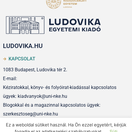
LUDOVIKA.HU
KAPCSOLAT
1083 Budapest, Ludovika tér 2.
E-mail:
Kéziratokkal, könyv- és folyóirat-kiadással kapcsolatos
ügyek: kiadvanyok@uni-nke.hu
Blogokkal és a magazinnal kapcsolatos ügyek:
szerkesztoseg@uni-nke.hu
Ez a weboldal sütiket használ. Ha Ön ezzel egyetért, kérjük
fogadja el az adatkezelési szabályzatunkat.
Süti