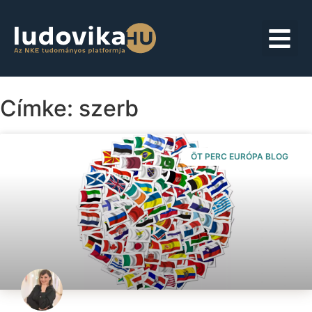
Címke: szerb
ÖT PERC EURÓPA BLOG