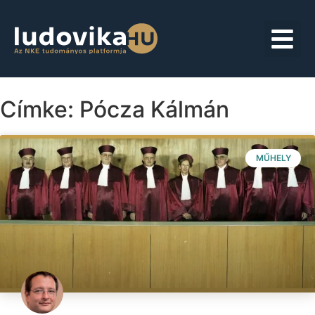
Címke: Pócza Kálmán
MŰHELY