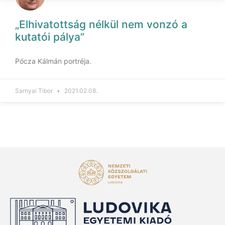
„Elhivatottság nélkül nem vonzó a
kutatói pálya”
Pócza Kálmán portréja.
Sarnyai Tibor
2021.02.08.