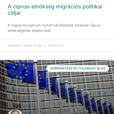
A ciprusi elnökség migrációs politikai
céljai
A migrációs paktum nyitott kérdéseinek lezárása Ciprus
elnökségének idejére esik.
Pesztericz-Kalas Vivien
2026.01.22.
KORMÁNYZÁS ÉS TUDOMÁNY BLOG