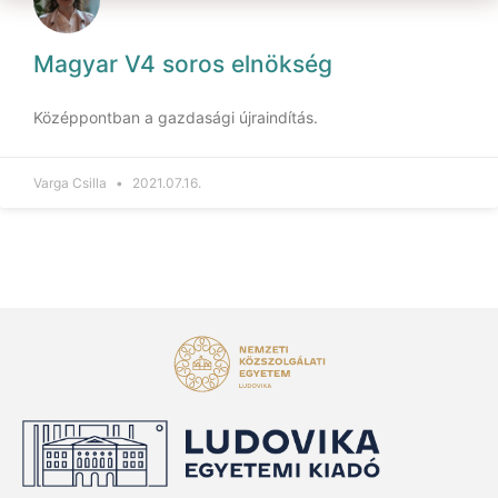
Magyar V4 soros elnökség
Középpontban a gazdasági újraindítás.
Varga Csilla
2021.07.16.