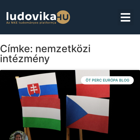
Címke: nemzetközi
intézmény
ÖT PERC EURÓPA BLOG