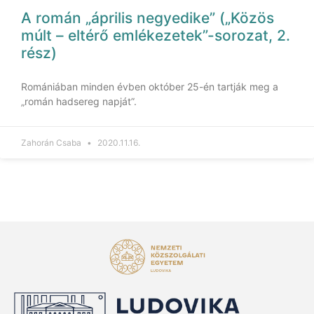
A román „április negyedike” („Közös
múlt – eltérő emlékezetek”-sorozat, 2.
rész)
Romániában minden évben október 25-én tartják meg a
„román hadsereg napját”.
Zahorán Csaba
2020.11.16.