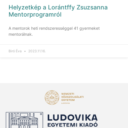
Helyzetkép a Lorántffy Zsuzsanna
Mentorprogramról
A mentorok heti rendszerességgel 41 gyermeket
mentorálnak.
Biró Éva
2023.11.16.