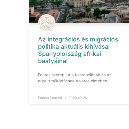
Az integrációs és migrációs
politika aktuális kihívásai
Spanyolország afrikai
bástyáinál
Fontos szerep jut a toleranciának és az
együttműködésnek a város életében.
Farkas Marcell
2023.07.20.