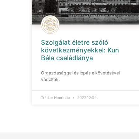
Szolgálat életre szóló
következményekkel: Kun
Béla cselédlánya
Orgazdasággal és lopás elkövetésével
vádolták.
Trádler Henrietta
2022.12.04.