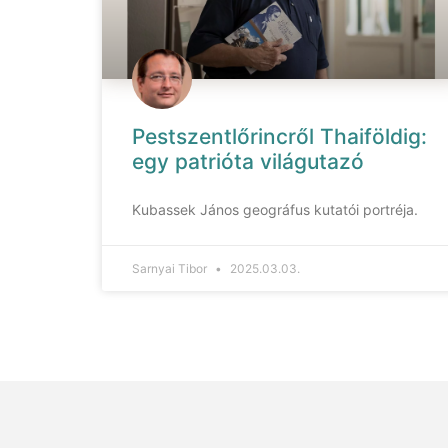
Pestszentlőrincről Thaiföldig:
egy patrióta világutazó
Kubassek János geográfus kutatói portréja.
Sarnyai Tibor
2025.03.03.