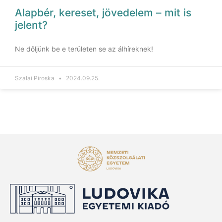
Alapbér, kereset, jövedelem – mit is
jelent?
Ne dőljünk be e területen se az álhíreknek!
Szalai Piroska
2024.09.25.