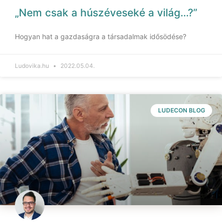
„Nem csak a húszéveseké a világ…?”
Hogyan hat a gazdaságra a társadalmak idősödése?
Ludovika.hu
2022.05.04.
LUDECON BLOG