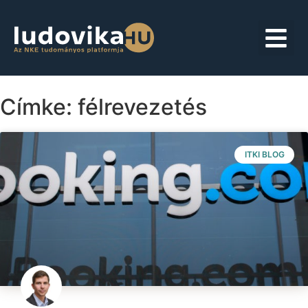
Címke: félrevezetés
ITKI BLOG