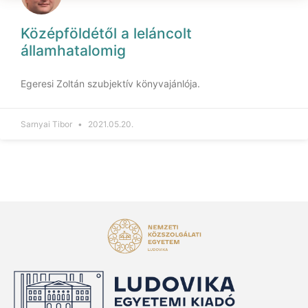
Középföldétől a leláncolt
államhatalomig
Egeresi Zoltán szubjektív könyvajánlója.
Sarnyai Tibor
2021.05.20.