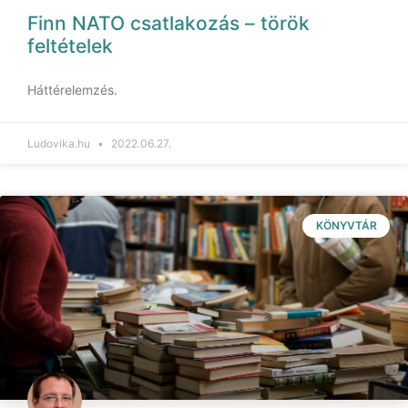
Finn NATO csatlakozás – török
feltételek
Háttérelemzés.
Ludovika.hu
2022.06.27.
KÖNYVTÁR