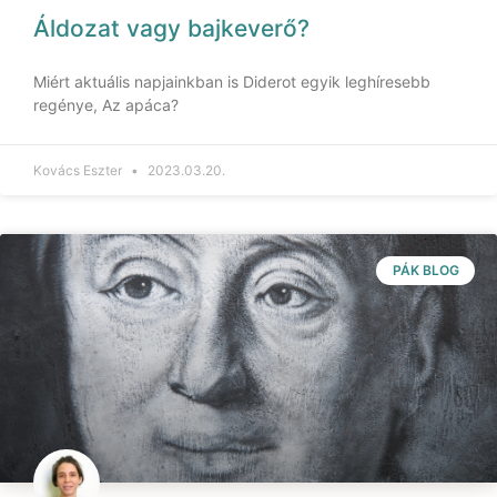
Áldozat vagy bajkeverő?
Miért aktuális napjainkban is Diderot egyik leghíresebb
regénye, Az apáca?
Kovács Eszter
2023.03.20.
PÁK BLOG