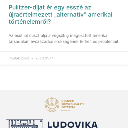
Pulitzer-díjat ér egy esszé az
újraértelmezett „alternatív” amerikai
történelemről?
Az eset jól illusztrálja a végsőkig megosztott amerikai
társadalom évszázados örökségének terheit és problémáit.
Csutak Zsolt
2020.05.14.