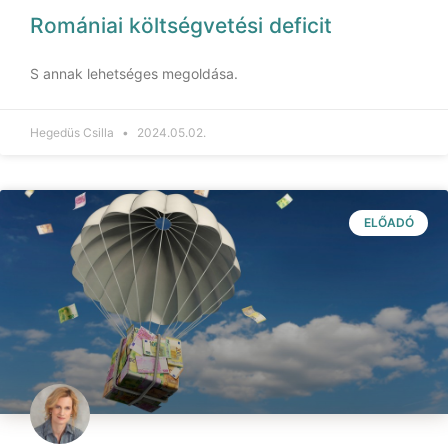
Romániai költségvetési deficit
S annak lehetséges megoldása.
Hegedüs Csilla
2024.05.02.
ELŐADÓ