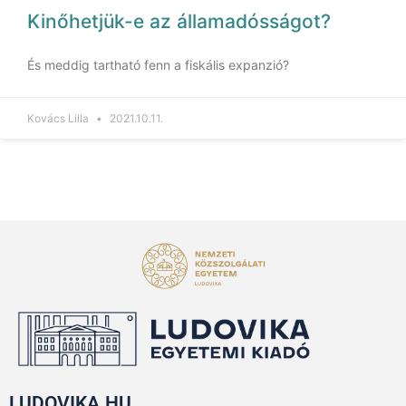
Kinőhetjük-e az államadósságot?
És meddig tartható fenn a fiskális expanzió?
Kovács Lilla
2021.10.11.
LUDOVIKA.HU